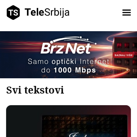
Pretražite
tekstove
Svi tekstovi