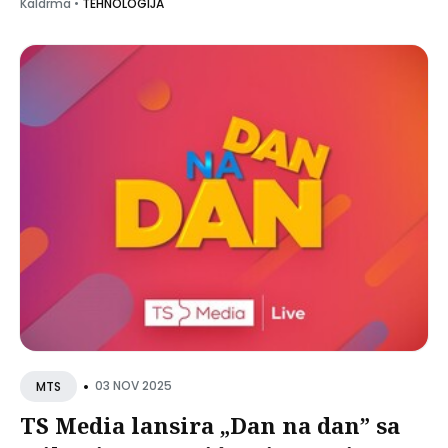
Kaldrma
•
TEHNOLOGIJA
•
03 NOV 2025
MTS
TS Media lansira „Dan na dan” sa