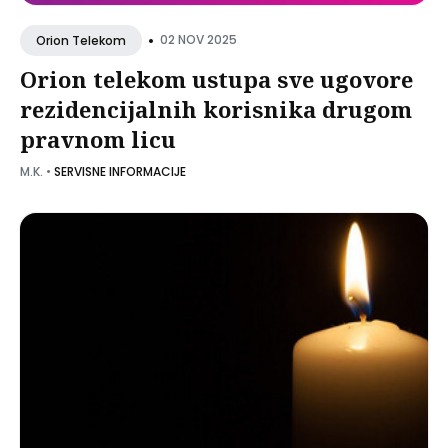
•
02 NOV 2025
Orion Telekom
Orion telekom ustupa sve ugovore
rezidencijalnih korisnika drugom
pravnom licu
M.K.
•
SERVISNE INFORMACIJE