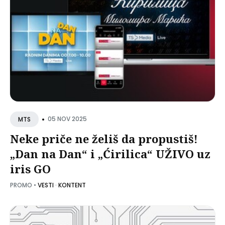
•
05 NOV 2025
MTS
Neke priče ne želiš da propustiš!
„Dan na Dan“ i „Ćirilica“ UŽIVO uz
iris GO
PROMO
•
VESTI
·
KONTENT