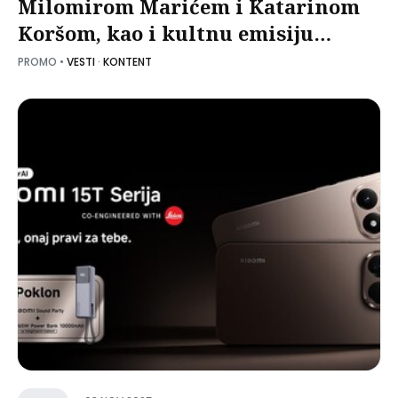
Milomirom Marićem i Katarinom
Koršom, kao i kultnu emisiju
„Ćirilica“ sa Milomirom Marićem
PROMO
•
VESTI
·
KONTENT