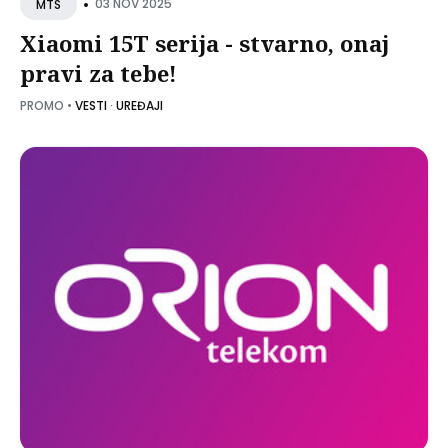
•
03 NOV 2025
MTS
Xiaomi 15T serija - stvarno, onaj
pravi za tebe!
PROMO
•
VESTI
·
UREĐAJI