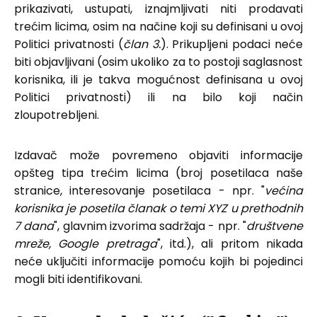
prikazivati, ustupati, iznajmljivati niti prodavati
trećim licima, osim na načine koji su definisani u ovoj
Politici privatnosti (
član 3.
). Prikupljeni podaci neće
biti objavljivani (osim ukoliko za to postoji saglasnost
korisnika, ili je takva mogućnost definisana u ovoj
Politici privatnosti) ili na bilo koji način
zloupotrebljeni.
Izdavač može povremeno objaviti informacije
opšteg tipa trećim licima (broj posetilaca naše
stranice, interesovanje posetilaca - npr. "
većina
korisnika je posetila članak o temi XYZ u prethodnih
7 dana
", glavnim izvorima sadržaja - npr. "
društvene
mreže, Google pretraga
", itd.), ali pritom nikada
neće uključiti informacije pomoću kojih bi pojedinci
mogli biti identifikovani.