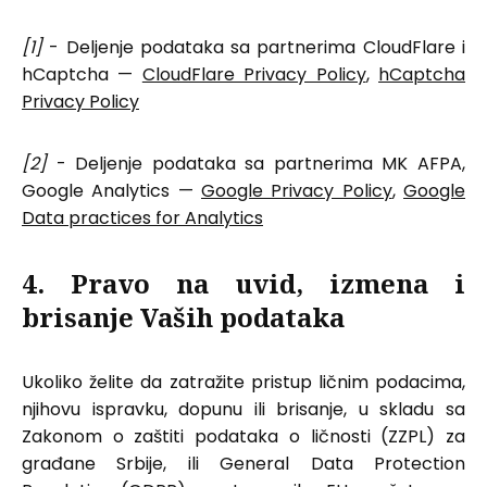
[1]
- Deljenje podataka sa partnerima CloudFlare i
hCaptcha —
CloudFlare Privacy Policy
,
hCaptcha
Privacy Policy
[2]
- Deljenje podataka sa partnerima MK AFPA,
Google Analytics —
Google Privacy Policy
,
Google
Data practices for Analytics
4. Pravo na uvid, izmena i
brisanje Vaših podataka
Ukoliko želite da zatražite pristup ličnim podacima,
njihovu ispravku, dopunu ili brisanje, u skladu sa
Zakonom o zaštiti podataka o ličnosti (ZZPL) za
građane Srbije, ili General Data Protection