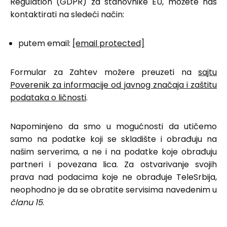
Regulation (GDPR) za stanovnike EU, možete nas
kontaktirati na sledeći način:
putem email:
[email protected]
Formular za Zahtev možere preuzeti na
sajtu
Poverenik za informacije od javnog značaja i zaštitu
podataka o ličnosti
.
Napominjeno da smo u mogućnosti da utičemo
samo na podatke koji se skladište i obrađuju na
našim serverima, a ne i na podatke koje obrađuju
partneri i povezana lica. Za ostvarivanje svojih
prava nad podacima koje ne obrađuje TeleSrbija,
neophodno je da se obratite servisima navedenim u
članu 15
.