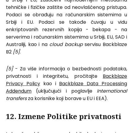
tehničke i fizičke zaštite od neovlašćenog pristupa.
Podaci se obrađuju na računarskim sistemima u
Srbiji i EU. Podaci se takođe čuvaju u vidu
enkriptovanih rezervnih kopija - bekapa - na
serverima i računarskim sistemima u Srbiji, EU, SAD i
Australiji, kao i na
cloud backup
servisu Backblaze
B2
[5]
.
[5]
- Za više informacija o bezbednosti podataka,
privatnosti i integritetu, pročitajte
Backblaze
Privacy Policy
kao i
Backblaze Data Processing
Addendum
(uključujući i poglavlje
International
transfers
za korisnike koji borave u EU i EEA).
12. Izmene Politike privatnosti