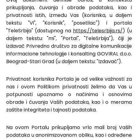
prikupljanja, čuvanja i obrade podataka, kao i
privatnosti istih, između Vas (korisnika, u daljem
tekstu "Vi", "Korisnik", "posetilac") i portala
"TeleSrbija" (dostupnog na
https://telesrbija.rs/
) (u
daljem tekstu: "mi", "Portal", "TeleSrbija"), čiji je
izdavač Privredno društvo za digitalne komunikacije
informacione tehnologije i konsalting GOVIRAL d.o.o.
Beograd-Stari Grad (u daljem tekstu: "Izdavač").
Privatnost korisnika Portala je od velike važnosti za
nas i ovom Politikom privatnosti želimo da Vas u
potpunosti upoznamo o načinima i osnovima
obrade i čuvanja Vaših podataka, kao i o merama
zaštite integriteta i tajnosti podataka.
Na ovom Portalu prikupljamo vrlo mali broj Vaših
podataka u anonimizovanom obliku, kao i određene