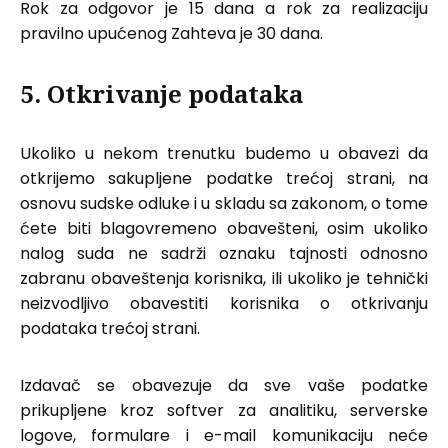
Rok za odgovor je 15 dana a rok za realizaciju
pravilno upućenog Zahteva je 30 dana.
5. Otkrivanje podataka
Ukoliko u nekom trenutku budemo u obavezi da
otkrijemo sakupljene podatke trećoj strani, na
osnovu sudske odluke i u skladu sa zakonom, o tome
ćete biti blagovremeno obavešteni, osim ukoliko
nalog suda ne sadrži oznaku tajnosti odnosno
zabranu obaveštenja korisnika, ili ukoliko je tehnički
neizvodljivo obavestiti korisnika o otkrivanju
podataka trećoj strani.
Izdavač se obavezuje da sve vaše podatke
prikupljene kroz softver za analitiku, serverske
logove, formulare i e-mail komunikaciju neće