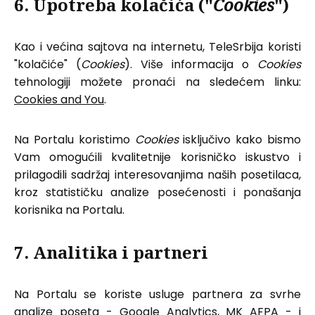
6. Upotreba kolačića ("
Cookies
")
Kao i većina sajtova na internetu, TeleSrbija koristi
"kolačiće" (
Cookies
). Više informacija o
Cookies
tehnologiji možete pronaći na sledećem linku:
Cookies and You
.
Na Portalu koristimo
Cookies
isključivo kako bismo
Vam omogućili kvalitetnije korisničko iskustvo i
prilagodili sadržaj interesovanjima naših posetilaca,
kroz statističku analize posećenosti i ponašanja
korisnika na Portalu.
7. Analitika i partneri
Na Portalu se koriste usluge partnera za svrhe
analize poseta - Google Analytics, MK AFPA - i