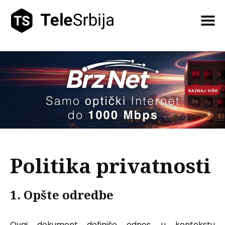
Pretražite
tekstove
Politika privatnosti
1. Opšte odredbe
Ovaj dokument definiše odnos, u kontekstu