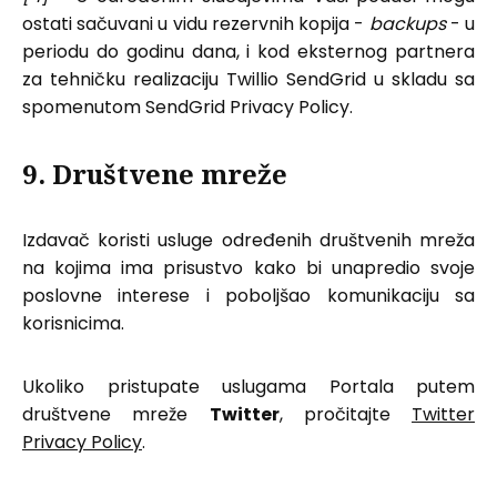
ostati sačuvani u vidu rezervnih kopija -
backups
- u
periodu do godinu dana, i kod eksternog partnera
za tehničku realizaciju Twillio SendGrid u skladu sa
spomenutom SendGrid Privacy Policy.
9. Društvene mreže
Izdavač koristi usluge određenih društvenih mreža
na kojima ima prisustvo kako bi unapredio svoje
poslovne interese i poboljšao komunikaciju sa
korisnicima.
Ukoliko pristupate uslugama Portala putem
društvene mreže
Twitter
, pročitajte
Twitter
Privacy Policy
.