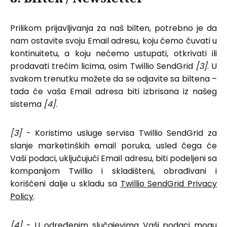
Prilikom prijavljivanja za naš bilten, potrebno je da
nam ostavite svoju Email adresu, koju ćemo čuvati u
kontinuitetu, a koju nećemo ustupati, otkrivati ili
prodavati trećim licima, osim Twillio SendGrid
[3]
. U
svakom trenutku možete da se odjavite sa biltena –
tada će vaša Email adresa biti izbrisana iz našeg
sistema
[4]
.
[3]
- Koristimo usluge servisa Twillio SendGrid za
slanje marketinških email poruka, usled čega će
Vaši podaci, uključujući Email adresu, biti podeljeni sa
kompanijom Twillio i skladišteni, obrađivani i
korišćeni dalje u skladu sa
Twillio SendGrid Privacy
Policy
.
[4]
- U određenim slučajevima Vaši podaci mogu