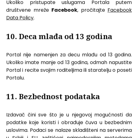
Ukoliko pristupate uslugama Portala putem
društvene mreže
Facebook
, pročitajte
Facebook
Data Policy
.
10. Deca mlađa od 13 godina
Portal nije namenjen za decu mlađu od 13 godina.
Ukoliko imate manje od 13 godina, odmah napustite
Portal i recite svojim roditeljima ili staratelju o poseti
Portalu.
11. Bezbednost podataka
Izdavač čini sve što je u njegovoj mogućnosti da
podatke koje koristi i obrađuje čuva u bezbednim
uslovima. Podaci se nalaze skladišteni na serverima
u Srbiji i EU, zaštićeni najmodernijim metodama