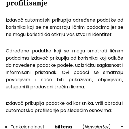
profilisanje
Izdavač automatski prikuplja određene podatke od
korisnika koji se ne smatraju ličnim podacima jer se
ne mogu koristiti da otkriju Vaš stvarni identitet.
Određene podatke koji se mogu smatrati ličnim
podacima Izdavač prikuplja od korisnika koji odluče
da navedene podatke podele, uz izričitu saglasnost i
informisani pristanak. Ovi podaci se smatraju
poverljivim i neće biti prikazivani, objavljivani,
ustupani ili prodavani trećim licima.
Izdavač prikuplja podatke od korisnika, vrši obradu i
automatsko profilisanje po sledećim osnovima:
Funkcionalnost
biltena
(
Newsletter
) -