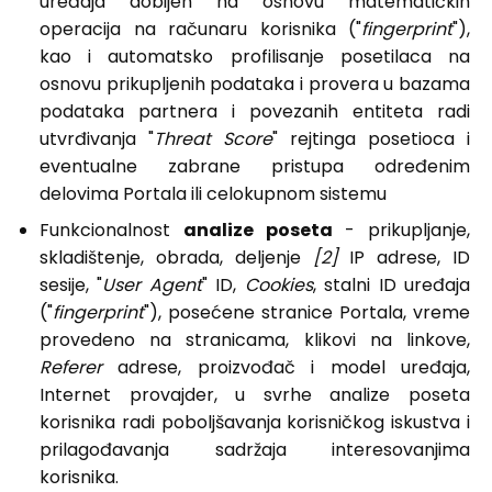
uređaja dobijen na osnovu matematičkih
operacija na računaru korisnika ("
fingerprint
"),
kao i automatsko profilisanje posetilaca na
osnovu prikupljenih podataka i provera u bazama
podataka partnera i povezanih entiteta radi
utvrđivanja "
Threat Score
" rejtinga posetioca i
eventualne zabrane pristupa određenim
delovima Portala ili celokupnom sistemu
Funkcionalnost
analize poseta
- prikupljanje,
skladištenje, obrada, deljenje
[2]
IP adrese, ID
sesije, "
User Agent
" ID,
Cookies
, stalni ID uređaja
("
fingerprint
"), posećene stranice Portala, vreme
provedeno na stranicama, klikovi na linkove,
Referer
adrese, proizvođač i model uređaja,
Internet provajder, u svrhe analize poseta
korisnika radi poboljšavanja korisničkog iskustva i
prilagođavanja sadržaja interesovanjima
korisnika.