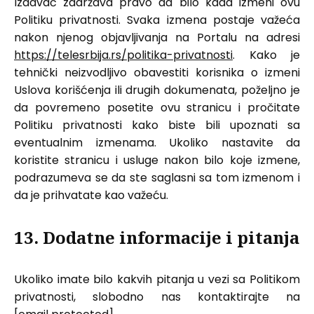
Izdavač zadržava pravo da bilo kada izmeni ovu
Politiku privatnosti. Svaka izmena postaje važeća
nakon njenog objavljivanja na Portalu na adresi
https://telesrbija.rs/politika-privatnosti
. Kako je
tehnički neizvodljivo obavestiti korisnika o izmeni
Uslova korišćenja ili drugih dokumenata, poželjno je
da povremeno posetite ovu stranicu i pročitate
Politiku privatnosti kako biste bili upoznati sa
eventualnim izmenama. Ukoliko nastavite da
koristite stranicu i usluge nakon bilo koje izmene,
podrazumeva se da ste saglasni sa tom izmenom i
da je prihvatate kao važeću.
13. Dodatne informacije i pitanja
Ukoliko imate bilo kakvih pitanja u vezi sa Politikom
privatnosti, slobodno nas kontaktirajte na