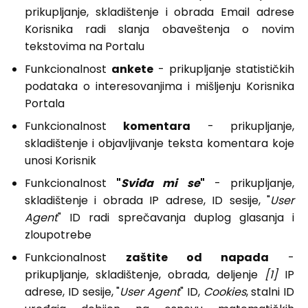
prikupljanje, skladištenje i obrada Email adrese
Korisnika radi slanja obaveštenja o novim
tekstovima na Portalu
Funkcionalnost
ankete
- prikupljanje statističkih
podataka o interesovanjima i mišljenju Korisnika
Portala
Funkcionalnost
komentara
- prikupljanje,
skladištenje i objavljivanje teksta komentara koje
unosi Korisnik
Funkcionalnost
"
Sviđa mi se
"
- prikupljanje,
skladištenje i obrada IP adrese, ID sesije, "
User
Agent
" ID radi sprečavanja duplog glasanja i
zloupotrebe
Funkcionalnost
zaštite od napada
-
prikupljanje, skladištenje, obrada, deljenje
[1]
IP
adrese, ID sesije, "
User Agent
" ID,
Cookies
, stalni ID