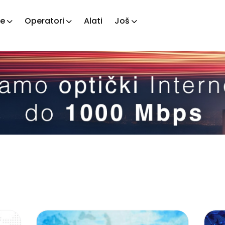
je
Operatori
Alati
Još
ažite
tove