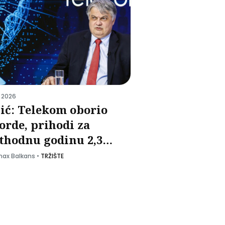
 2026
ić: Telekom oborio
orde, prihodi za
thodnu godinu 2,3
ijarde evra
ax Balkans
•
TRŽIŠTE