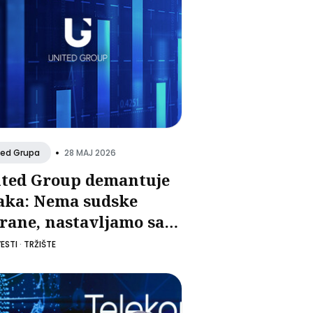
•
28 MAJ 2026
ted Grupa
ted Group demantuje
aka: Nema sudske
rane, nastavljamo sa
dajom
ESTI
·
TRŽIŠTE