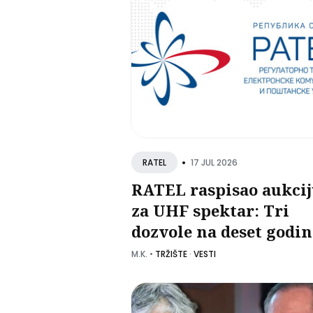
•
17 JUL 2026
RATEL
RATEL raspisao aukci
za UHF spektar: Tri
dozvole na deset godi
za MUX1, MUX2 i MUX
M.K.
•
TRŽIŠTE
·
VESTI