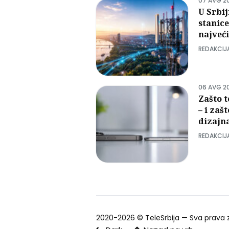
07 AVG 2
U Srbij
stanic
najveći
REDAKCIJ
06 AVG 2
Zašto t
– i zaš
dizajn
REDAKCIJ
2020-2026 ©
TeleSrbija
— Sva prava 