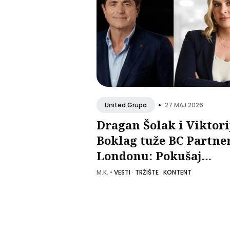
•
27 MAJ 2026
United Grupa
Dragan Šolak i Viktori
Boklag tuže BC Partne
Londonu: Pokušaj
blokiranja prodaje Un
M.K.
•
VESTI
·
TRŽIŠTE
·
KONTENT
Medije