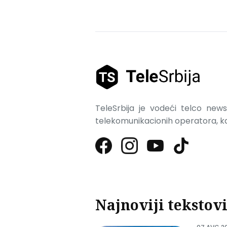
TeleSrbija je vodeći telco news 
telekomunikacionih operatora, kao
Najnoviji tekstov