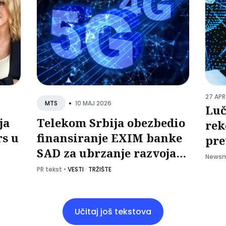
27 APR
•
10 MAJ 2026
MTS
Luč
ja
Telekom Srbija obezbedio
rek
rs u
finansiranje EXIM banke
pre
SAD za ubrzanje razvoja
mil
Newsm
ited
5G mreže
PR tekst
•
VESTI
·
TRŽIŠTE
Učitaj još tekstova