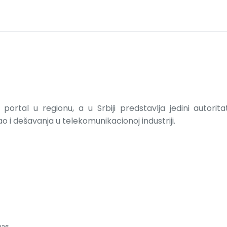
portal u regionu, a u Srbiji predstavlja jedini autorit
 i dešavanja u telekomunikacionoj industriji.
i