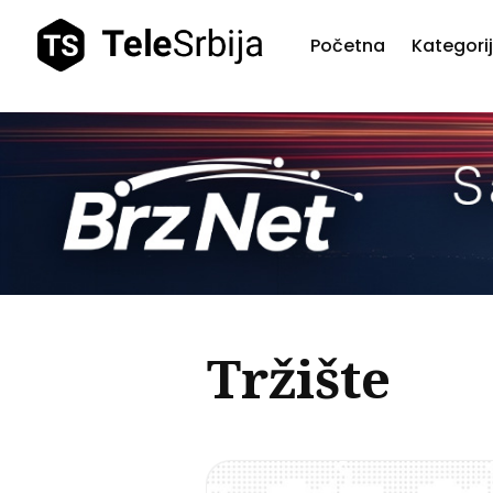
Početna
Kategori
Pretr
teks
Tržište