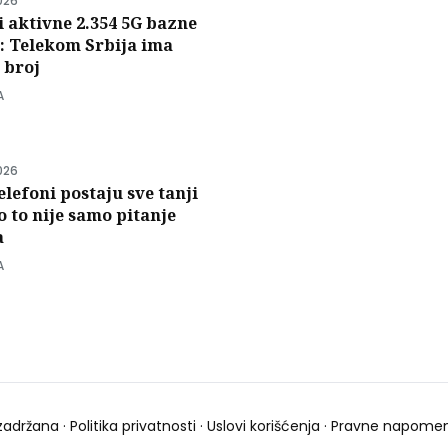
026
i aktivne 2.354 5G bazne
e: Telekom Srbija ima
 broj
A
026
elefoni postaju sve tanji
to to nije samo pitanje
a
A
zadržana ·
Politika privatnosti
·
Uslovi korišćenja
·
Pravne napome