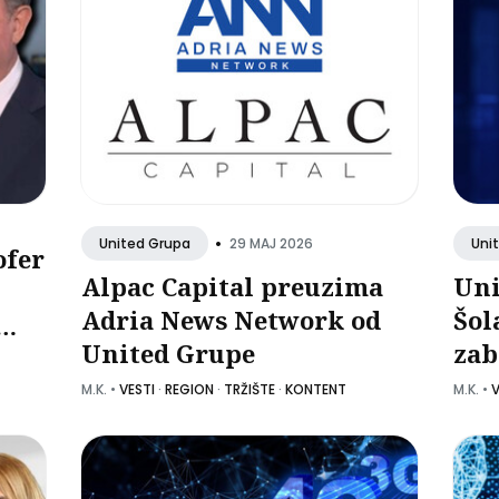
•
29 MAJ 2026
United Grupa
Uni
ofer
Alpac Capital preuzima
Uni
Adria News Network od
Šol
United Grupe
zab
pro
jno
M.K.
•
VESTI
·
REGION
·
TRŽIŠTE
·
KONTENT
M.K.
•
V