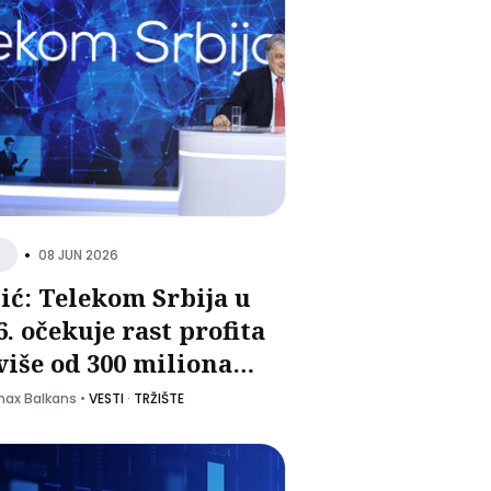
•
08 JUN 2026
ić: Telekom Srbija u
6. očekuje rast profita
više od 300 miliona
a, u narednih pet
ax Balkans
•
VESTI
·
TRŽIŠTE
ina na pola milijarde