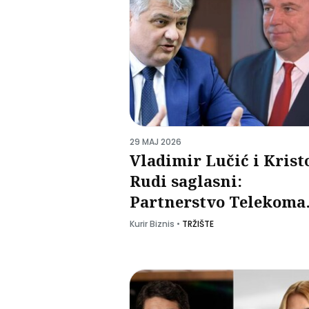
29 MAJ 2026
Vladimir Lučić i Krist
Rudi saglasni:
Partnerstvo Telekoma
Srbija i kompanije
Kurir Biznis
•
TRŽIŠTE
Newsmax veoma znača