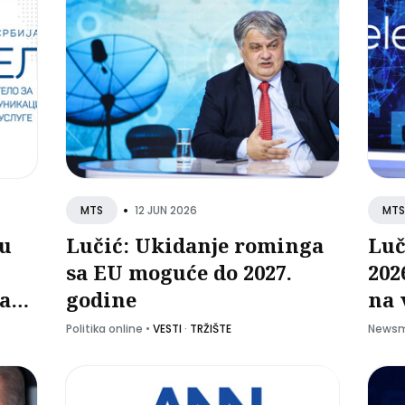
•
12 JUN 2026
MTS
MTS
ju
Lučić: Ukidanje rominga
Luč
sa EU moguće do 2027.
202
na
godine
na 
5
evr
Politika online
•
VESTI
·
TRŽIŠTE
Newsm
god