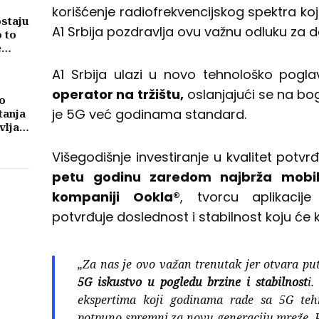
korišćenje radiofrekvencijskog spektra koji
ostaju
A1 Srbija pozdravlja ovu važnu odluku za dal
o to
e
A1 Srbija ulazi u novo tehnološko pogl
operator na tržištu,
oslanjajući se na bog
o
je 5G već godinama standard.
tanja
vljati
ma
Višegodišnje investiranje u kvalitet potvr
petu godinu zaredom najbrža mobil
kompaniji Ookla®
, tvorcu aplikacije
potvrđuje doslednost i stabilnost koju će k
„Za nas je ovo važan trenutak jer otvara p
5G iskustvo u pogledu brzine i stabilnost
i.
ekspertima koji godinama rade sa 5G teh
potpuno spremni za novu generaciju mreže. 