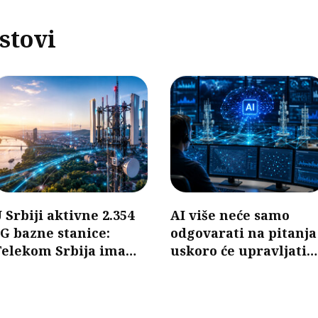
stovi
 Srbiji aktivne 2.354
AI više neće samo
G bazne stanice:
odgovarati na pitanja
Telekom Srbija ima
uskoro će upravljati
ajveći broj
mobilnim mrežama