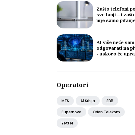
Zašto telefoni p
sve tanji – i zašt
nije samo pitanj
dizajna
AI više neće sam
odgovarati na pi
- uskoro će upra
mobilnim mreža
Operatori
MTS
A1 Srbija
SBB
Supernova
Orion Telekom
Yettel