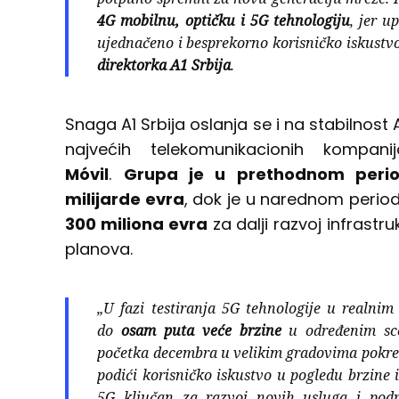
4G mobilnu, optičku i 5G tehnologiju
, jer 
ujednačeno i besprekorno korisničko iskustvo
direktorka A1 Srbija
.
Snaga A1 Srbija oslanja se i na stabilnost 
najvećih telekomunikacionih komp
Móvil
.
Grupa je u prethodnom periodu
milijarde evra
, dok je u narednom perio
300 miliona evra
za dalji razvoj infrastr
planova.
„U fazi testiranja 5G tehnologije u realni
do
osam puta veće brzine
u određenim sce
početka decembra u velikim gradovima pokr
podići korisničko iskustvo u pogledu brzine i
5G ključan za razvoj novih usluga i podr