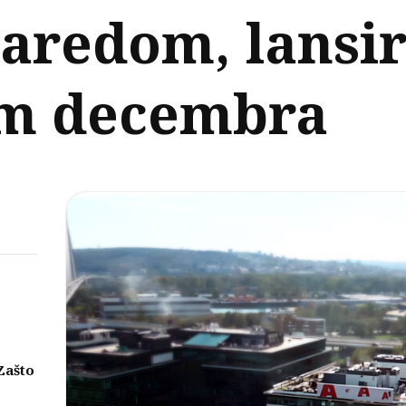
aredom, lansi
m decembra
Zašto
eni