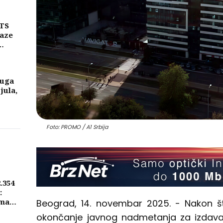
njih
MTS
laze
ike
a
luga
 jula,
Foto: PROMO / A1 Srbija
2.354
:
ima
Beograd, 14. novembar 2025. - Nakon š
okončanje javnog nadmetanja za izdava