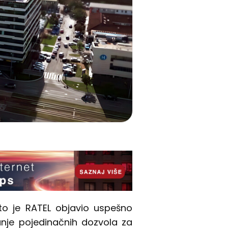
to je RATEL objavio uspešno
nje pojedinačnih dozvola za