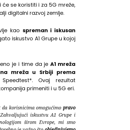
 će se koristiti i za 5G mreže,
ji digitalni razvoj zemlje.
avlje kao
spreman i iskusan
ato iskustvo A1 Grupe u kojoj
đeno je i time da je
A1 mreža
na mreža u Srbiji prema
 Speedtest*. Ovaj rezultat
ompanija primeniti i u 5G eri.
ut da korisnicima omogućimo
pravo
 Zahvaljujući iskustvu A1 Grupe i
nologijom širom Evrope, mi smo
Posebno je važno što
objedinjujemo