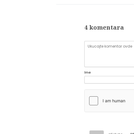
4 komentara
Ime