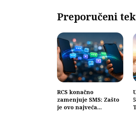
Preporučeni tek
RCS konačno
U
zamenjuje SMS: Zašto
5
je ovo najveća
promena u razmeni
n
poruka u poslednjih 30
godina?