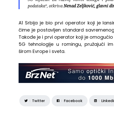
podataka
“, otkriva
Nenad Zeljković, glavni di
A1 Srbija je bio prvi operator koji je la
čime je postavljen standard savremenog 
Takođe je i prvi operator koji je omogućio
5G tehnologije u romingu, pružajući im d
širom Evrope i sveta.
Twitter
Facebook
Linked