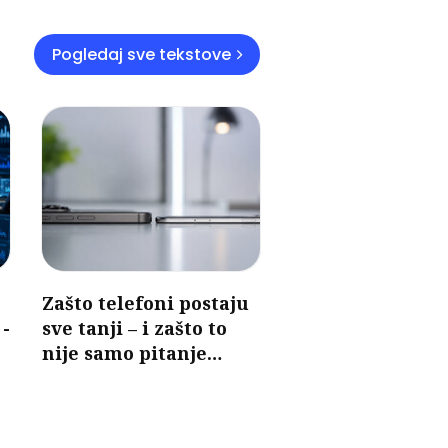
Pogledaj sve tekstove
Zašto telefoni postaju
 -
sve tanji – i zašto to
nije samo pitanje
dizajna