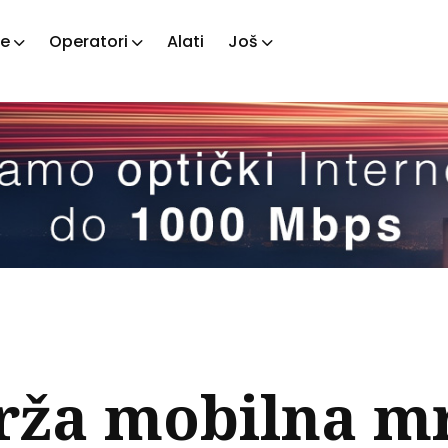
je
Operatori
Alati
Još
ažite
tove
rža mobilna mr