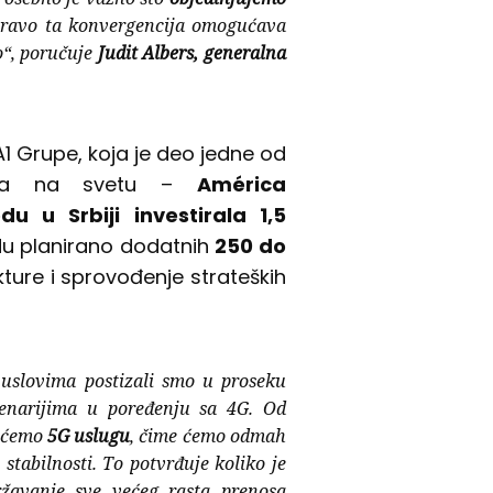
upravo ta konvergencija omogućava
“,
poručuje
Judit Albers, generalna
A1 Grupe, koja je deo jedne od
anija na svetu –
América
 u Srbiji investirala 1,5
du planirano dodatnih
250 do
ukture i sprovođenje strateških
m uslovima postizali smo u proseku
narijima u poređenju sa 4G. Od
ećemo
5G uslugu
, čime ćemo odmah
 stabilnosti. To potvrđuje koliko je
žavanje sve većeg rasta prenosa