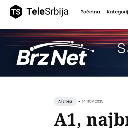
Početna
Kategori
Pretr
teks
•
14 NOV 2025
A1 Srbija
A1, najb