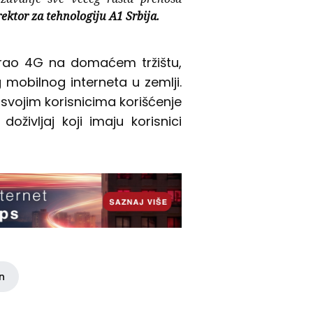
rektor za tehnologiju A1 Srbija.
nsirao 4G na domaćem tržištu,
mobilnog interneta u zemlji.
 svojim korisnicima korišćenje
oživljaj koji imaju korisnici
in