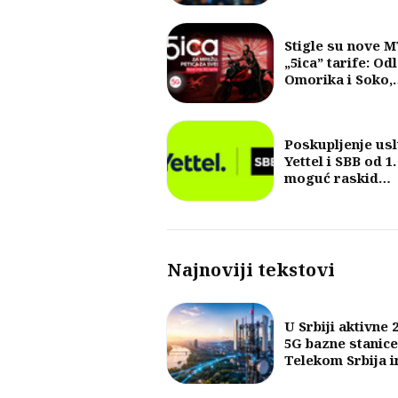
poruka u posled
30 godina?
Stigle su nove 
„5ica” tarife: Od
Omorika i Soko,
fokus na 5G i vel
količine internet
Poskupljenje us
Yettel i SBB od 1.
moguć raskid
ugovora
Najnoviji tekstovi
U Srbiji aktivne 
5G bazne stanice
Telekom Srbija 
najveći broj