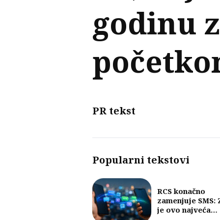
godinu z
početko
PR tekst
Popularni tekstovi
RCS konačno
zamenjuje SMS: 
je ovo najveća
promena u razm