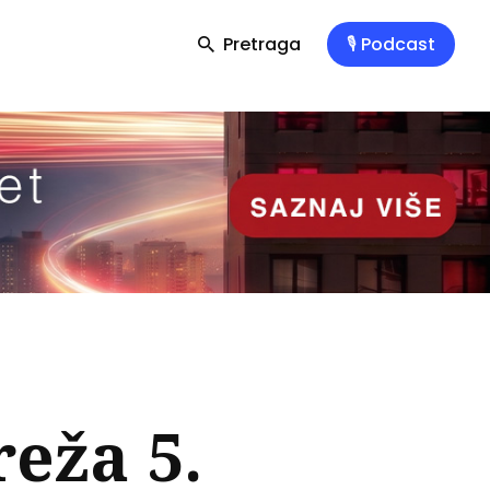
Pretraga
🎙️ Podcast
eža 5.