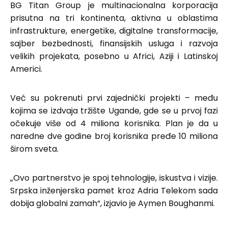
BG Titan Group je multinacionalna korporacija
prisutna na tri kontinenta, aktivna u oblastima
infrastrukture, energetike, digitalne transformacije,
sajber bezbednosti, finansijskih usluga i razvoja
velikih projekata, posebno u Africi, Aziji i Latinskoj
Americi.
Već su pokrenuti prvi zajednički projekti – među
kojima se izdvaja tržište Ugande, gde se u prvoj fazi
očekuje više od 4 miliona korisnika. Plan je da u
naredne dve godine broj korisnika pređe 10 miliona
širom sveta.
„Ovo partnerstvo je spoj tehnologije, iskustva i vizije.
Srpska inženjerska pamet kroz Adria Telekom sada
dobija globalni zamah“, izjavio je Aymen Boughanmi.