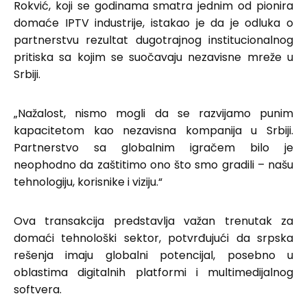
Rokvić, koji se godinama smatra jednim od pionira
domaće IPTV industrije, istakao je da je odluka o
partnerstvu rezultat dugotrajnog institucionalnog
pritiska sa kojim se suočavaju nezavisne mreže u
Srbiji.
„Nažalost, nismo mogli da se razvijamo punim
kapacitetom kao nezavisna kompanija u Srbiji.
Partnerstvo sa globalnim igračem bilo je
neophodno da zaštitimo ono što smo gradili – našu
tehnologiju, korisnike i viziju.“
Ova transakcija predstavlja važan trenutak za
domaći tehnološki sektor, potvrđujući da srpska
rešenja imaju globalni potencijal, posebno u
oblastima digitalnih platformi i multimedijalnog
softvera.