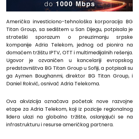
Američka investiciono-tehnološka korporacija BG
Titan Group, sa sedištem u San Dijegu, potpisala je
strateški sporazum o preuzimanju srpske
kompanije Adria Telekom, jednog od pionira na
domaćem tržištu IPTV, OTT i multimedijalnih rešenja.
Ugovor je ozvaničen u kancelariji evropskog
predstavništva BG Titan Group u Sofiji, a potpisali su
ga Aymen Boughanmi, direktor BG Titan Group, i
Daniel Rokvić, osnivač Adria Telekoma.
Ova akvizicija označava početak nove razvojne
etape za Adria Telekom, koji iz pozicije regionalnog
lidera ulazi na globalno tržište, oslanjajući se na
infrastrukturu i resurse američkog partnera.