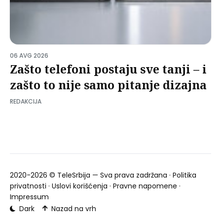
06 AVG 2026
Zašto telefoni postaju sve tanji – i
zašto to nije samo pitanje dizajna
REDAKCIJA
2020-2026 ©
TeleSrbija
— Sva prava zadržana ·
Politika
privatnosti
·
Uslovi korišćenja
·
Pravne napomene
·
Impressum
Dark
Nazad na vrh