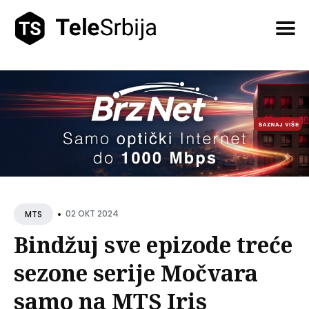
Pretražite
tekstove
•
02 OKT 2024
MTS
Bindžuj sve epizode treće
sezone serije Močvara
samo na MTS Iris