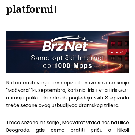
platformi!
Nakon emitovanja prve epizode nove sezone serije
"Močvara" 14. septembra, korisnici iris TV-a i iris GO-
a imaju priliku da odmah pogledaju svih 8 epizoda
treće sezone ovog uzbudljivog dramskog trilera.
Treća sezona hit serije „Močvara“ vraća nas na ulice
Beograda, gde ćemo pratiti priču o Nikoli