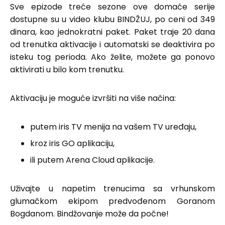
Sve epizode treće sezone ove domaće serije
dostupne su u video klubu BINDŽUJ, po ceni od 349
dinara, kao jednokratni paket. Paket traje 20 dana
od trenutka aktivacije i automatski se deaktivira po
isteku tog perioda. Ako želite, možete ga ponovo
aktivirati u bilo kom trenutku.
Aktivaciju je moguće izvršiti na više načina:
putem iris TV menija na vašem TV uređaju,
kroz iris GO aplikaciju,
ili putem Arena Cloud aplikacije.
Uživajte u napetim trenucima sa vrhunskom
glumačkom ekipom predvođenom Goranom
Bogdanom. Bindžovanje može da počne!