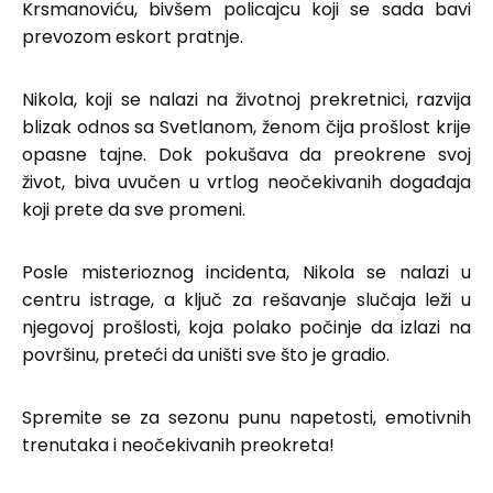
Krsmanoviću, bivšem policajcu koji se sada bavi
prevozom eskort pratnje.
Nikola, koji se nalazi na životnoj prekretnici, razvija
blizak odnos sa Svetlanom, ženom čija prošlost krije
opasne tajne. Dok pokušava da preokrene svoj
život, biva uvučen u vrtlog neočekivanih događaja
koji prete da sve promeni.
Posle misterioznog incidenta, Nikola se nalazi u
centru istrage, a ključ za rešavanje slučaja leži u
njegovoj prošlosti, koja polako počinje da izlazi na
površinu, preteći da uništi sve što je gradio.
Spremite se za sezonu punu napetosti, emotivnih
trenutaka i neočekivanih preokreta!