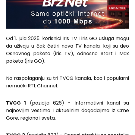
Od 1. jula 2025. korisnici iris TV i iris GO usluga mogu
da uživaju u čak četiri nova TV kanala, koji su deo
Osnovnog paketa (iris TV), odnosno Start i Max
paketa (iris GO).
Na raspolaganju su tri TVCG kanala, kao i popularni
nemački RTL Channel:
TVCG 1
(pozicija 626) - Informativni kanal sa
najnovijim vestima i aktuelnim događajima iz Crne
Gore, regiona i sveta.