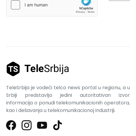
TeleSrbija je vodeći telco news portal u regionu, a u
Srbiji predstavlja jedini autoritativan izvor
informacija o ponudi telekomunikacionih operatora,
kao i dešavanja u telekomunikacionoj industriji.