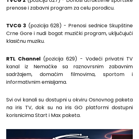
TVCG 2
(pozicija 627) - Donosi atraktivne sportske
prenose i zabavni program za celu porodicu.
TVCG 3
(pozicija 628) - Prenosi sednice Skupštine
Crne Gore i nudi bogat muzički program, uključujući
klasičnu muziku.
RTL Channel
(pozicija 629) - Vodeći privatni TV
kanal iz Nemačke sa raznovrsnim zabavnim
sadržajem, domaćim filmovima, sportom i
informativnim emisijama.
Svi ovi kanali su dostupni u okviru Osnovnog paketa
na iris TV, dok su na iris GO platformi dostupni
korisnicima Start i Max paketa.