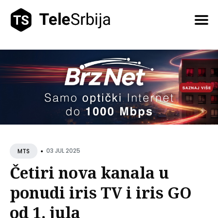
Pretražite
tekstove
•
03 JUL 2025
MTS
Četiri nova kanala u
ponudi iris TV i iris GO
od 1. jula