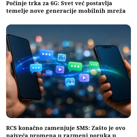
Počinje trka za 6G: Svet već postavlja
temelje nove generacije mobilnih mreža
RCS konačno zamenjuje SMS: Zašto je ovo
najveća promena u razmeni poruka u