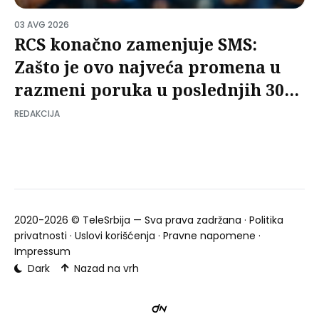
03 AVG 2026
RCS konačno zamenjuje SMS:
Zašto je ovo najveća promena u
razmeni poruka u poslednjih 30
godina?
REDAKCIJA
2020-2026 ©
TeleSrbija
— Sva prava zadržana ·
Politika
privatnosti
·
Uslovi korišćenja
·
Pravne napomene
·
Impressum
Dark
Nazad na vrh