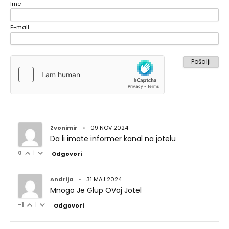
Ime
E-mail
Zvonimir
•
09 NOV 2024
Da li imate informer kanal na jotelu
0
|
Odgovori
Andrija
•
31 MAJ 2024
Mnogo Je Glup OVaj Jotel
-1
|
Odgovori