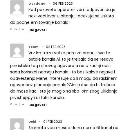
Gordana
•
06 FEB 2023
Kad pozovete operater vam odgovori da je
neki veci kvar u pitanju i ocekuje se uskoro
da pocne emitovanje kanala!
0
|
Odgovori
zoom
•
02 FEB 2023
Vrv im traze velike pare za arenu i sve te
ostale kanale.Ali to je trebalo da se resava
pre isteka tog njihovog ugovora a ne u zadnji cas i
sada korisnici nemaju kanale i to bez ikakve najave i
obavestenja.Mene interesuje da li mogu da raskinem
ugovor bez placanja penala?Cini mi se da bi trebalo
da moze kao i sto je moglo sa sbb-om zbog ukidanja
prve,heppy i ostalih kanala...
0
|
Odgovori
Deki
•
01 FEB 2023
Sramota vec mesec dana nema 61 kanal na