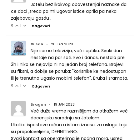
Jotelu bez ikakvog obavestenjai naznake da
ce doci ,sreca pa mi ugovor istice aprila pa neka
zajebavaju gazdu .
0
|
Odgovori
Dusan
•
20 JAN 2023
Nije samo televizija, već i optika. Svaki dan
nestaje na par sati. Evo i danas, nestalo pre
3h i niko se nejavlja ni na jedan broj telefona. Brojevi
su fiksni, a dobije se poruka: "korisnike ke nedostupan
ili je trenutno ugasio mobilni telefon". Bruka i sramota.
0
|
Odgovori
Dragan
•
19 JAN 2023
Već duže vreme razmišljam da otkažem već
decenijsku saradnju sa Jotelom.
Ukoliko ispostave račun u istom iznosu, za usluge koje
su prepoloveljene, DEFINITIVNO.
Svaki kontakt sa operaterima je noćna mora, usred