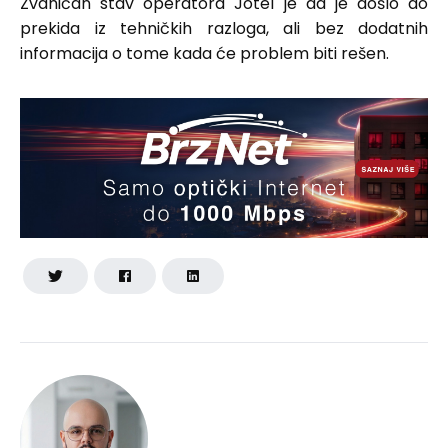
Zvaničan stav operatora Jotel je da je došlo do
prekida iz tehničkih razloga, ali bez dodatnih
informacija o tome kada će problem biti rešen.