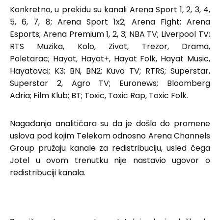
Konkretno, u prekidu su kanali Arena Sport 1, 2, 3, 4,
5, 6, 7, 8; Arena Sport 1x2; Arena Fight; Arena
Esports; Arena Premium 1, 2, 3; NBA TV; Liverpool TV;
RTS Muzika, Kolo, Zivot, Trezor, Drama,
Poletarac; Hayat, Hayat+, Hayat Folk, Hayat Music,
Hayatovci; K3; BN, BN2; Kuvo TV; RTRS; Superstar,
Superstar 2, Agro TV; Euronews; Bloomberg
Adria; Film Klub; BT; Toxic, Toxic Rap, Toxic Folk.
Nagađanja analitičara su da je došlo do promene
uslova pod kojim Telekom odnosno Arena Channels
Group pružaju kanale za redistribuciju, usled čega
Jotel u ovom trenutku nije nastavio ugovor o
redistribuciji kanala.