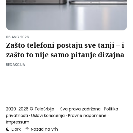
06 AVG 2026
Zašto telefoni postaju sve tanji – i
zašto to nije samo pitanje dizajna
REDAKCIJA
2020-2026 ©
TeleSrbija
— Sva prava zadržana ·
Politika
privatnosti
·
Uslovi korišćenja
·
Pravne napomene
·
Impressum
Dark
Nazad na vrh