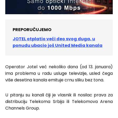
PREPORUČUJEMO
JOTEL otplatio veći deo svog duga, u
ponudu ubacio još United Media kanala
Operator Jotel već nekoliko dana (od 13. januara)
ima problema u radu usluge televizije, usled čega
više desetina kanala emituje crnu sliku bez tona.
U pitanju su kanali čiji je vlasnik ili nosilac prava za
distribuciju Telekoma Srbija ili Telekomova Arena
Channels Group.