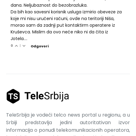
dana. Neljubaznost do bezobrazluka.
Da bih kao savesni korisnik usluga izmirio obeveze za
koje mi nisu uručeni računi, ovde na teritoriji Niša,
morao sam da zadnji put kontaktirm operatere iz
Kruševca. Mislim da ovo neće niko ni da čita iz
Jotela....
0
|
Odgovori
TeleSrbija je vodeći telco news portal u regionu, a u
Srbiji predstavlja jedini autoritativan izvor
informacija o ponudi telekomunikacionih operatora,