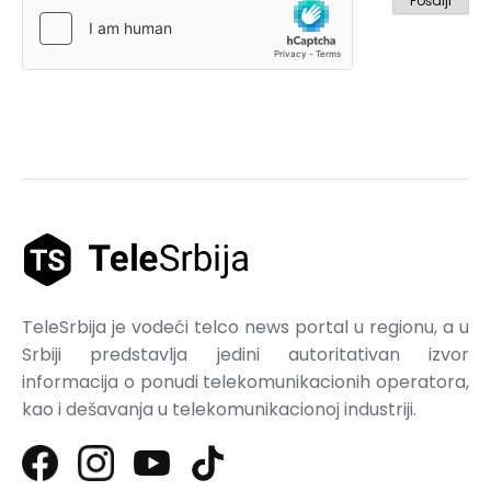
TeleSrbija je vodeći telco news portal u regionu, a u
Srbiji predstavlja jedini autoritativan izvor
informacija o ponudi telekomunikacionih operatora,
kao i dešavanja u telekomunikacionoj industriji.