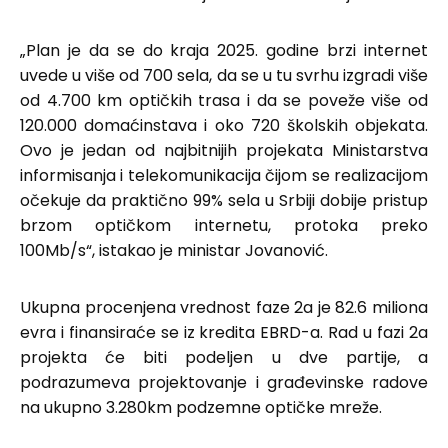
„Plan je da se do kraja 2025. godine brzi internet
uvede u više od 700 sela, da se u tu svrhu izgradi više
od 4.700 km optičkih trasa i da se poveže više od
120.000 domaćinstava i oko 720 školskih objekata.
Ovo je jedan od najbitnijih projekata Ministarstva
informisanja i telekomunikacija čijom se realizacijom
očekuje da praktično 99% sela u Srbiji dobije pristup
brzom optičkom internetu, protoka preko
100Mb/s“, istakao je ministar Jovanović.
Ukupna procenjena vrednost faze 2a je 82.6 miliona
evra i finansiraće se iz kredita EBRD-a. Rad u fazi 2a
projekta će biti podeljen u dve partije, a
podrazumeva projektovanje i građevinske radove
na ukupno 3.280km podzemne optičke mreže.