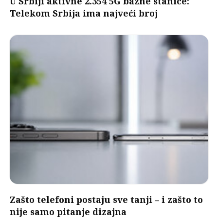
U Srbiji aktivne 2.354 5G bazne stanice:
Telekom Srbija ima najveći broj
Zašto telefoni postaju sve tanji – i zašto to
nije samo pitanje dizajna