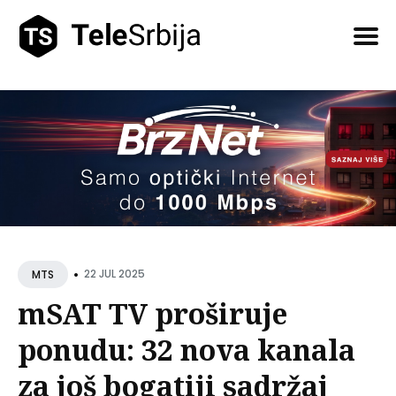
Pretražite
tekstove
•
22 JUL 2025
MTS
mSAT TV proširuje
ponudu: 32 nova kanala
za još bogatiji sadržaj