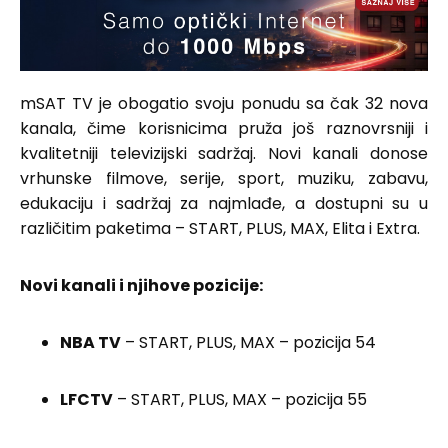
mSAT TV je obogatio svoju ponudu sa čak 32 nova
kanala, čime korisnicima pruža još raznovrsniji i
kvalitetniji televizijski sadržaj. Novi kanali donose
vrhunske filmove, serije, sport, muziku, zabavu,
edukaciju i sadržaj za najmlađe, a dostupni su u
različitim paketima – START, PLUS, MAX, Elita i Extra.
Novi kanali i njihove pozicije:
NBA TV
– START, PLUS, MAX – pozicija 54
LFCTV
– START, PLUS, MAX – pozicija 55