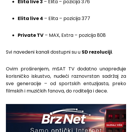
Elita live 3
– Elita – pozicija 376
Elita live 4
– Elita – pozicija 377
Private TV
– MAX, Extra – pozicija 808
Svi navedeni kanali dostupni su u
SD rezoluciji
.
Ovim proširenjem, mSAT TV dodatno unapređuje
korisničko iskustvo, nudeći raznovrstan sadržaj za
sve generacije – od sportskih entuzijasta, preko
filmskih i muzičkih fanova, do roditelja i dece.