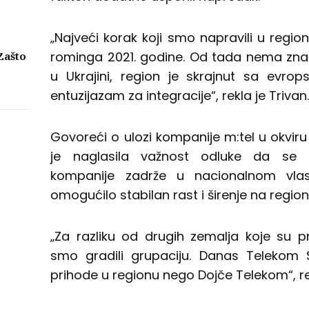
ma
„Najveći korak koji smo napravili u region
rominga 2021. godine. Od tada nema zna
Zašto
u Ukrajini, region je skrajnut sa evro
eni
entuzijazam za integracije“, rekla je Trivan
njih
Govoreći o ulozi kompanije m:tel u okviru
je naglasila važnost odluke da se 
kompanije zadrže u nacionalnom vlasni
omogućilo stabilan rast i širenje na region
„Za razliku od drugih zemalja koje su 
smo gradili grupaciju. Danas Telekom 
prihode u regionu nego Dojče Telekom“, rek