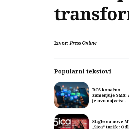
transfor
Izvor:
Press Online
Popularni tekstovi
RCS konačno
zamenjuje SMS: 
je ovo najveća
promena u razm
poruka u posled
30 godina?
Stigle su nove 
„5ica” tarife: Od