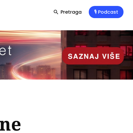
Pretraga
🎙️ Podcast
lne