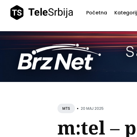
Početna
Kategori
Pretr
teks
•
20 MAJ 2025
MTS
m:tel – 