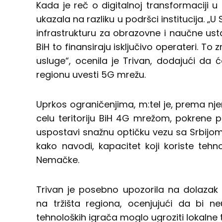
Kada je reč o digitalnoj transformaciji u 
ukazala na razliku u podršci institucija. „U 
infrastrukturu za obrazovne i naučne us
BiH to finansiraju isključivo operateri. To 
usluge“, ocenila je Trivan, dodajući da 
regionu uvesti 5G mrežu.
Uprkos ograničenjima, m:tel je, prema nj
celu teritoriju BiH 4G mrežom, pokrene pi
uspostavi snažnu optičku vezu sa Srbijom
kako navodi, kapacitet koji koriste tehno
Nemačke.
Trivan je posebno upozorila na dolazak S
na tržišta regiona, ocenjujući da bi n
tehnoloških igrača moglo ugroziti lokalne