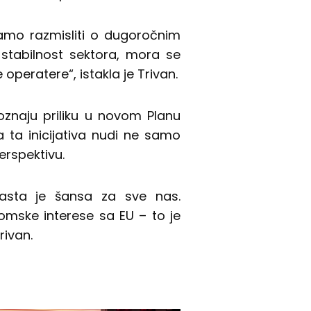
ramo razmisliti o dugoročnim
tabilnost sektora, mora se
 operatere“, istakla je Trivan.
oznaju priliku u novom Planu
 ta inicijativa nudi ne samo
erspektivu.
 rasta je šansa za sve nas.
mske interese sa EU – to je
rivan.