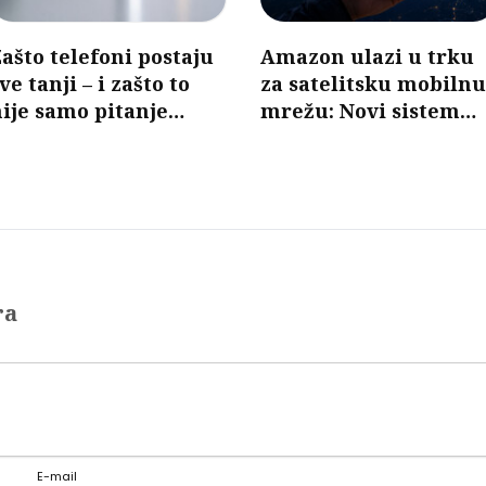
ašto telefoni postaju
Amazon ulazi u trku
ve tanji – i zašto to
za satelitsku mobilnu
ije samo pitanje
mrežu: Novi sistem
izajna
mogao bi da poveže
telefone bez baznih
stanica
ra
E-mail