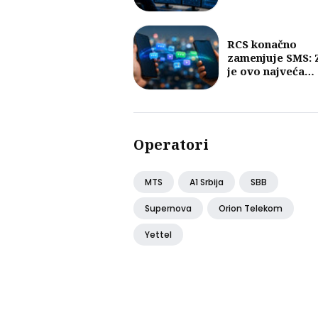
mobilnim mreža
RCS konačno
zamenjuje SMS: 
je ovo najveća
promena u razm
poruka u posled
30 godina?
Operatori
MTS
A1 Srbija
SBB
Supernova
Orion Telekom
Yettel