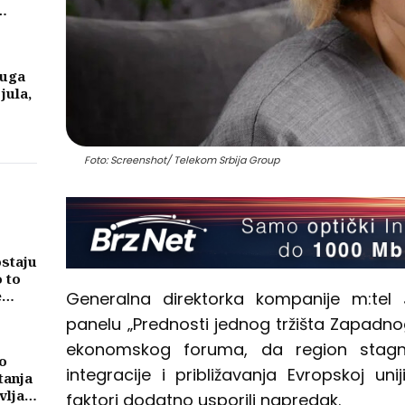
ike
a
luga
 jula,
Foto: Screenshot/ Telekom Srbija Group
ostaju
o to
e
Generalna direktorka kompanije m:tel J
panelu „Prednosti jednog tržišta Zapadno
ekonomskog foruma, da region stag
o
integracije i približavanja Evropskoj unij
tanja
vljati
faktori dodatno usporili napredak.