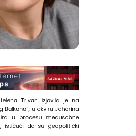
elena Trivan izjavila je na
g Balkana“, u okviru Jahorina
nira u procesu međusobne
i, ističući da su geopolitički