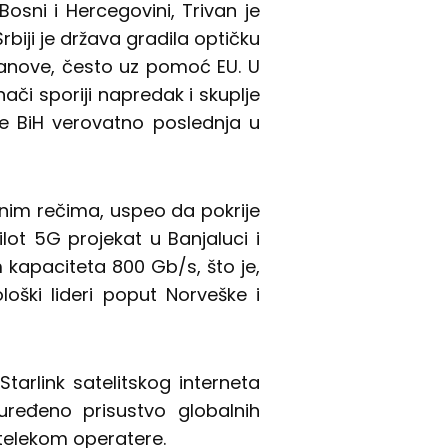
Bosni i Hercegovini, Trivan je
Srbiji je država gradila optičku
tanove, često uz pomoć EU. U
znači sporiji napredak i skuplje
će BiH verovatno poslednja u
enim rečima, uspeo da pokrije
lot 5G projekat u Banjaluci i
 kapaciteta 800 Gb/s, što je,
loški lideri poput Norveške i
tarlink satelitskog interneta
euređeno prisustvo globalnih
 telekom operatere.