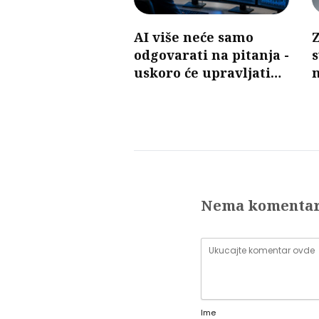
AI više neće samo
Z
odgovarati na pitanja -
s
uskoro će upravljati
n
mobilnim mrežama
d
Nema komenta
Ime