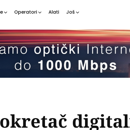
je
Operatori
Alati
Još
ažite
tove
pokretač digita