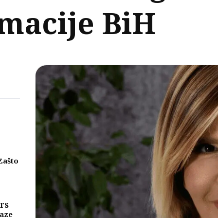
macije BiH
Zašto
eni
njih
MTS
laze