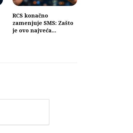
RCS konačno
zamenjuje SMS: Zašto
je ovo najveća
promena u razmeni
poruka u poslednjih 30
godina?