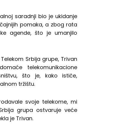
alnoj saradnji bio je ukidanje
čajnijih pomaka, a zbog rata
pske agende, što je umanjilo
.
 Telekom Srbija grupe, Trivan
domaće telekomunikacione
štvu, što je, kako ističe,
alnom tržištu.
prodavale svoje telekome, mi
Srbija grupa ostvaruje veće
la je Trivan.