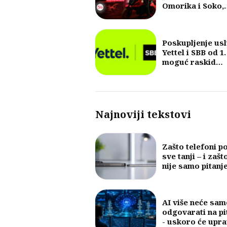
Omorika i Soko,
fokus na 5G i vel
količine internet
Poskupljenje us
Yettel i SBB od 1.
moguć raskid
ugovora
Najnoviji tekstovi
Zašto telefoni p
sve tanji – i zašt
nije samo pitanj
dizajna
AI više neće sam
odgovarati na pi
- uskoro će upra