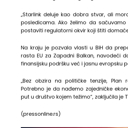
„Starlink deluje kao dobra stvar, ali mo
posledicama. Ako želimo da sačuvamo s
postaviti regulatorni okvir koji štiti domaće
Na kraju je pozvala vlasti u BiH da prep
rasta EU za Zapadni Balkan, navodeći da
finansijsku podršku već i jasnu evropsku p
„Bez obzira na političke tenzije, Plan
Potrebno je da nađemo zajedničke ekono
put u društvo kojem težimo“, zaključila je T
(pressonline.rs)