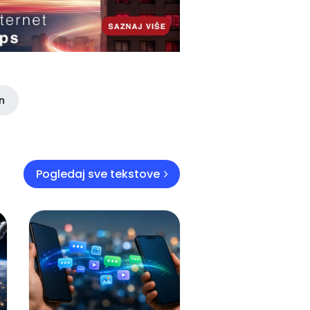
in
Pogledaj sve tekstove