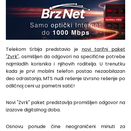
Telekom Srbija predstavio je
novi tarifni paket
"Zvrk",
osmišljen da odgovori na specifične potrebe
najmlađih korisnika i njihovih roditelja. U trenutku
kada je prvi mobilni telefon postao nezaobilazan
deo odrastanja, MTS nudi rešenje izvrsno rešenje po
odličnoj ceni uz pametni satić!
Novi "Zvrk" paket predstavlja promišljen odgovor na
izazove digitalnog doba.
Osnovu ponude čine neograničeni minuti za