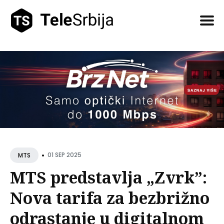
Pretražite
tekstove
•
01 SEP 2025
MTS
MTS predstavlja „Zvrk”:
Nova tarifa za bezbrižno
odrastanje u digitalnom