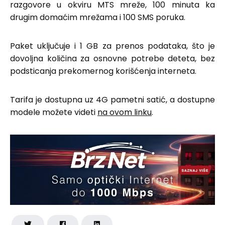
razgovore u okviru MTS mreže, 100 minuta ka
drugim domaćim mrežama i 100 SMS poruka.
Paket uključuje i 1 GB za prenos podataka, što je
dovoljna količina za osnovne potrebe deteta, bez
podsticanja prekomernog korišćenja interneta.
Tarifa je dostupna uz 4G pametni satić, a dostupne
modele možete videti
na ovom linku
.