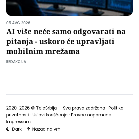
05 AVG 2026
AI više neće samo odgovarati na
pitanja - uskoro će upravljati
mobilnim mrežama
REDAKCIJA
2020-2026 ©
TeleSrbija
— Sva prava zadržana ·
Politika
privatnosti
·
Uslovi korišćenja
·
Pravne napomene
·
Impressum
Dark
Nazad na vrh