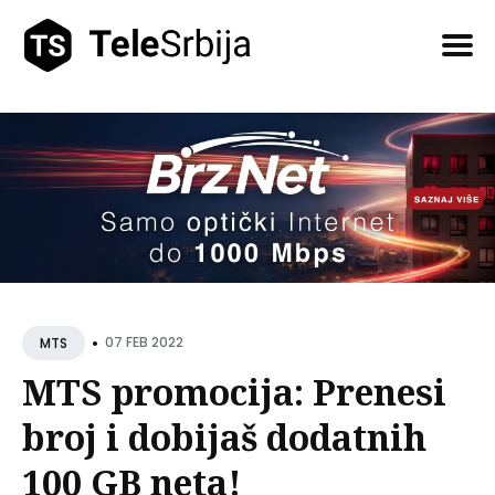
Pretražite
tekstove
•
07 FEB 2022
MTS
MTS promocija: Prenesi
broj i dobijaš dodatnih
100 GB neta!