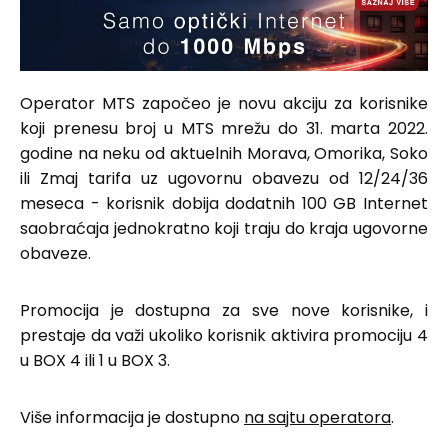
Operator MTS započeo je novu akciju za korisnike
koji prenesu broj u MTS mrežu do 31. marta 2022.
godine na neku od aktuelnih Morava, Omorika, Soko
ili Zmaj tarifa uz ugovornu obavezu od 12/24/36
meseca - korisnik dobija dodatnih 100 GB Internet
saobraćaja jednokratno koji traju do kraja ugovorne
obaveze.
Promocija je dostupna za sve nove korisnike, i
prestaje da važi ukoliko korisnik aktivira promociju 4
u BOX 4 ili 1 u BOX 3.
Više informacija je dostupno
na sajtu operatora
.