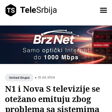
Pretražite
tekstove
•
19 JUL 2024
United Grupa
N1 i Nova S televizije se
otežano emituju zbog
problema sa sistemima