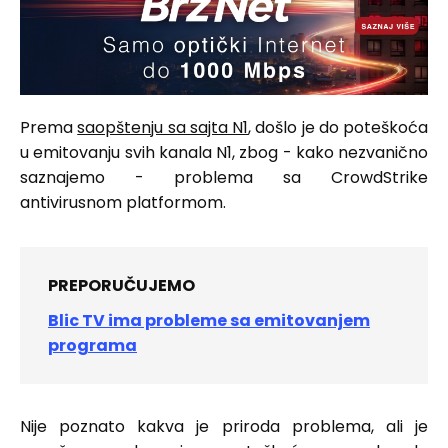
Prema
saopštenju sa sajta N1
, došlo je do poteškoća
u emitovanju svih kanala N1, zbog - kako nezvanično
saznajemo - problema sa CrowdStrike
antivirusnom platformom.
PREPORUČUJEMO
Blic TV ima probleme sa emitovanjem
programa
Nije poznato kakva je priroda problema, ali je