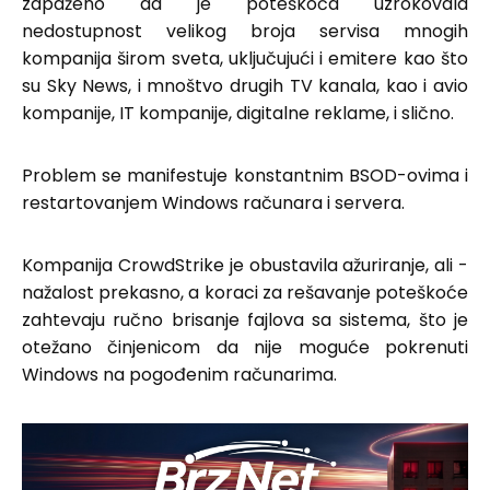
zapaženo da je poteškoća uzrokovala
nedostupnost velikog broja servisa mnogih
kompanija širom sveta, uključujući i emitere kao što
su Sky News, i mnoštvo drugih TV kanala, kao i avio
kompanije, IT kompanije, digitalne reklame, i slično.
Problem se manifestuje konstantnim BSOD-ovima i
restartovanjem Windows računara i servera.
Kompanija CrowdStrike je obustavila ažuriranje, ali -
nažalost prekasno, a koraci za rešavanje poteškoće
zahtevaju ručno brisanje fajlova sa sistema, što je
otežano činjenicom da nije moguće pokrenuti
Windows na pogođenim računarima.