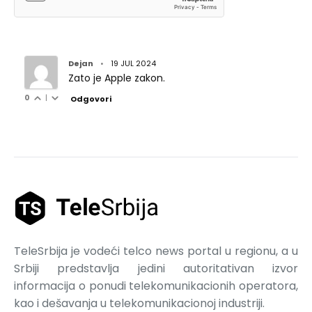
Dejan
•
19 JUL 2024
Zato je Apple zakon.
0
|
Odgovori
TeleSrbija je vodeći telco news portal u regionu, a u
Srbiji predstavlja jedini autoritativan izvor
informacija o ponudi telekomunikacionih operatora,
kao i dešavanja u telekomunikacionoj industriji.