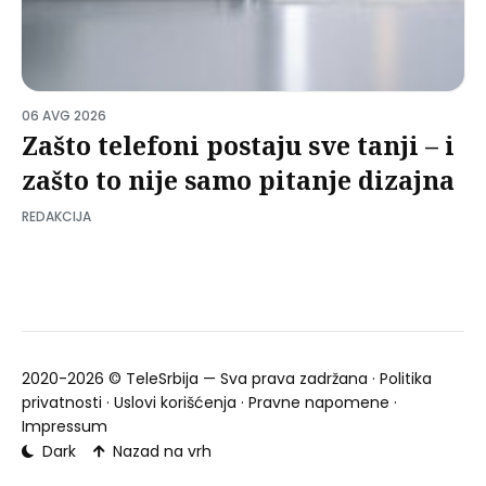
06 AVG 2026
Zašto telefoni postaju sve tanji – i
zašto to nije samo pitanje dizajna
REDAKCIJA
2020-2026 ©
TeleSrbija
— Sva prava zadržana ·
Politika
privatnosti
·
Uslovi korišćenja
·
Pravne napomene
·
Impressum
Dark
Nazad na vrh