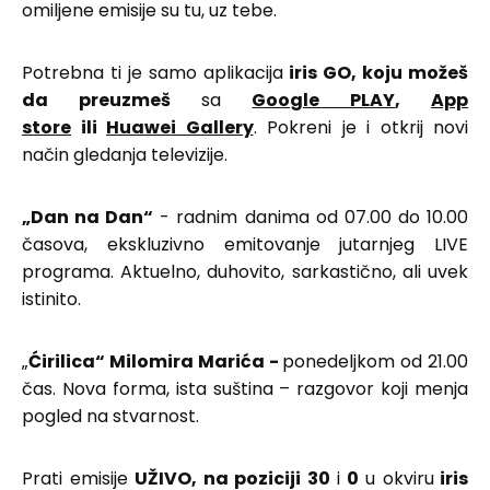
omiljene emisije su tu, uz tebe.
Potrebna ti je samo aplikacija
iris GO, koju možeš
da preuzmeš
sa
Google PLAY
,
App
store
ili
Huawei Gallery
. Pokreni je i otkrij novi
način gledanja televizije.
„Dan na Dan“
- radnim danima od 07.00 do 10.00
časova, ekskluzivno emitovanje jutarnjeg LIVE
programa. Aktuelno, duhovito, sarkastično, ali uvek
istinito.
„
Ćirilica“ Milomira Marića -
ponedeljkom od 21.00
čas. Nova forma, ista suština – razgovor koji menja
pogled na stvarnost.
Prati emisije
UŽIVO,
na poziciji 30
i
0
u okviru
iris