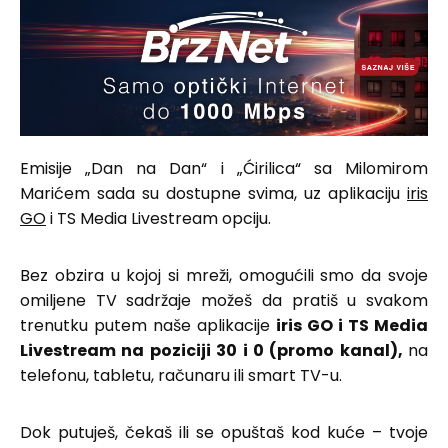
Emisije „Dan na Dan“ i „Ćirilica“ sa Milomirom
Marićem sada su dostupne svima, uz aplikaciju
iris
GO
i TS Media Livestream opciju.
Bez obzira u kojoj si mreži, omogućili smo da svoje
omiljene TV sadržaje možeš da pratiš u svakom
trenutku putem naše aplikacije
iris GO i TS Media
Livestream na poziciji 30 i 0 (promo kanal),
na
telefonu, tabletu, računaru ili smart TV-u.
Dok putuješ, čekaš ili se opuštaš kod kuće – tvoje