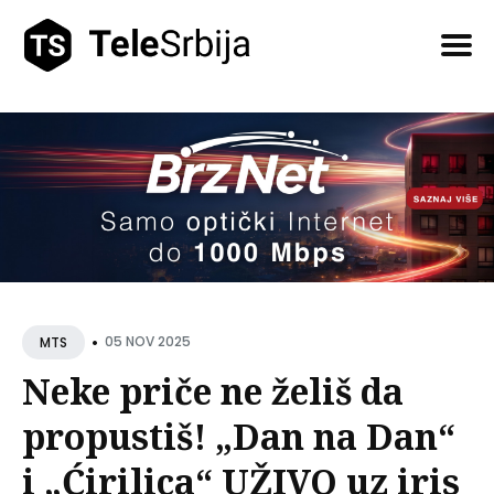
Pretražite
tekstove
•
05 NOV 2025
MTS
Neke priče ne želiš da
propustiš! „Dan na Dan“
i „Ćirilica“ UŽIVO uz iris