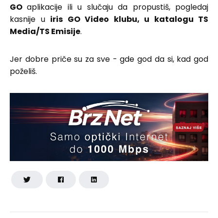
GO
aplikacije ili u slučaju da propustiš, pogledaj
kasnije u
iris GO
Video klubu, u katalogu TS
Media/TS Emisije
.
Jer dobre priče su za sve - gde god da si, kad god
poželiš.