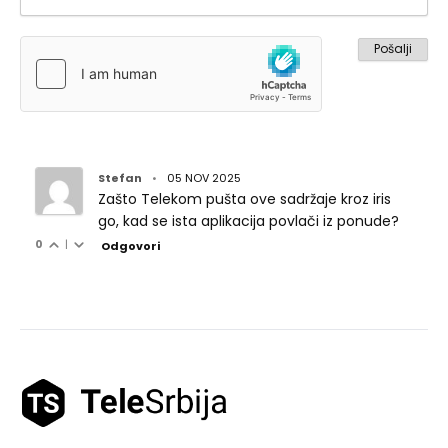
Stefan
•
05 NOV 2025
Zašto Telekom pušta ove sadržaje kroz iris
go, kad se ista aplikacija povlači iz ponude?
0
|
Odgovori