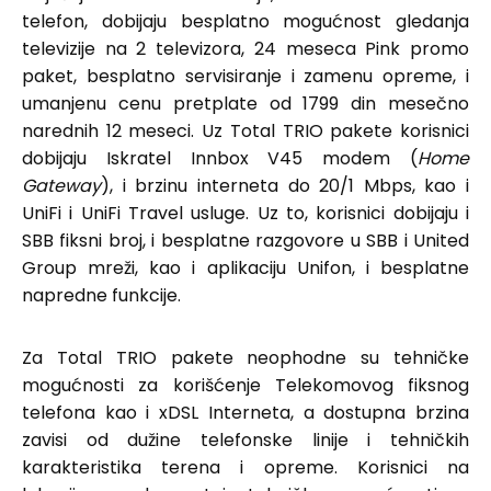
telefon, dobijaju besplatno mogućnost gledanja
televizije na 2 televizora, 24 meseca Pink promo
paket, besplatno servisiranje i zamenu opreme, i
umanjenu cenu pretplate od 1799 din mesečno
narednih 12 meseci. Uz Total TRIO pakete korisnici
dobijaju Iskratel Innbox V45 modem (
Home
Gateway
), i brzinu interneta do 20/1 Mbps, kao i
UniFi i UniFi Travel usluge. Uz to, korisnici dobijaju i
SBB fiksni broj, i besplatne razgovore u SBB i United
Group mreži, kao i aplikaciju Unifon, i besplatne
napredne funkcije.
Za Total TRIO pakete neophodne su tehničke
mogućnosti za korišćenje Telekomovog fiksnog
telefona kao i xDSL Interneta, a dostupna brzina
zavisi od dužine telefonske linije i tehničkih
karakteristika terena i opreme. Korisnici na