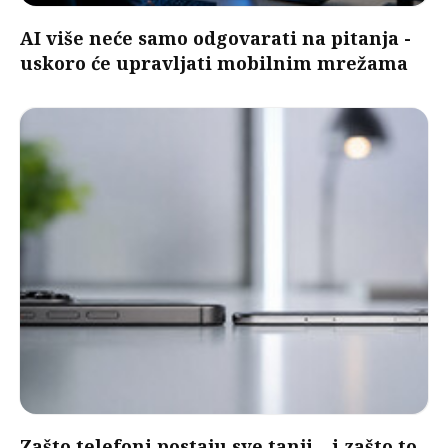
AI više neće samo odgovarati na pitanja -
uskoro će upravljati mobilnim mrežama
Zašto telefoni postaju sve tanji – i zašto to