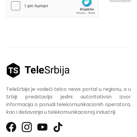
TeleSrbija je vodeći telco news portal u regionu, a u
Srbiji predstavlja jedini autoritativan izvor
informacija o ponudi telekomunikacionih operatora,
kao i dešavanja u telekomunikacionoj industriji.