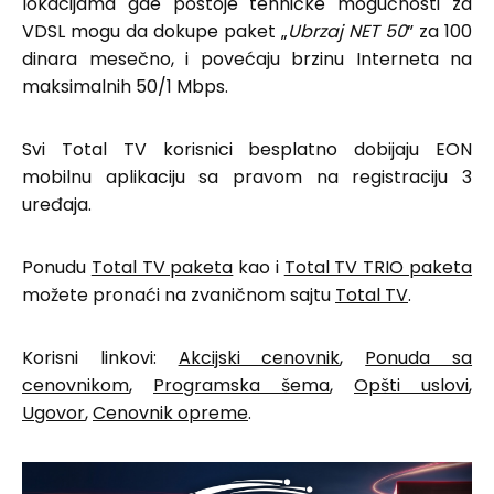
lokacijama gde postoje tehničke mogućnosti za
VDSL mogu da dokupe paket „
Ubrzaj NET 50
” za 100
dinara mesečno, i povećaju brzinu Interneta na
maksimalnih 50/1 Mbps.
Svi Total TV korisnici besplatno dobijaju EON
mobilnu aplikaciju sa pravom na registraciju 3
uređaja.
Ponudu
Total TV paketa
kao i
Total TV TRIO paketa
možete pronaći na zvaničnom sajtu
Total TV
.
Korisni linkovi:
Akcijski cenovnik
,
Ponuda sa
cenovnikom
,
Programska šema
,
Opšti uslovi
,
Ugovor
,
Cenovnik opreme
.