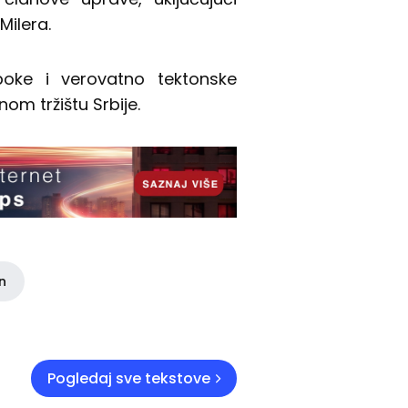
Milera.
oke i verovatno tektonske
m tržištu Srbije.
in
Pogledaj sve tekstove