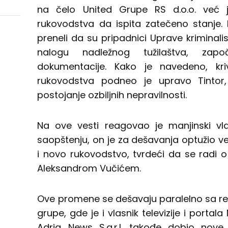
nih
na čelo United Grupe RS d.o.o. već
rukovodstva da ispita zatečeno stanje. 
preneli da su pripadnici Uprave kriminalis
nalogu nadležnog tužilaštva, započ
dokumentacije. Kako je navedeno, kriv
rukovodstva podneo je upravo Tintor
postojanje ozbiljnih nepravilnosti.
Na ove vesti reagovao je manjinski vl
saopštenju, on je za dešavanja optužio v
i novo rukovodstvo, tvrdeći da se radi
Aleksandrom Vučićem.
Ove promene se dešavaju paralelno sa res
grupe, gde je i vlasnik televizije i portal
Adria News S.a.r.l. takođe dobio nove 