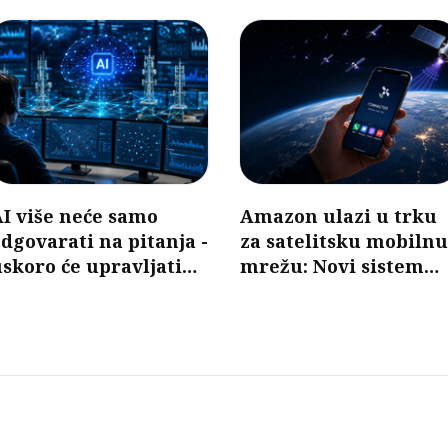
I više neće samo
Amazon ulazi u trku
dgovarati na pitanja -
za satelitsku mobilnu
skoro će upravljati
mrežu: Novi sistem
mobilnim mrežama
mogao bi da poveže
telefone bez baznih
stanica