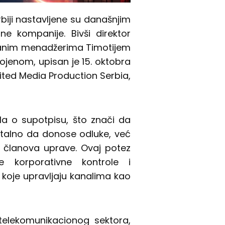
iji nastavljene su današnjim
ne kompanije. Bivši direktor
tranim menadžerima Timotijem
ojenom, upisan je 15. oktobra
ited Media Production Serbia,
la o supotpisu, što znači da
stalno da donose odluke, već
h članova uprave. Ovaj potez
e korporativne kontrole i
koje upravljaju kanalima kao
 telekomunikacionog sektora,