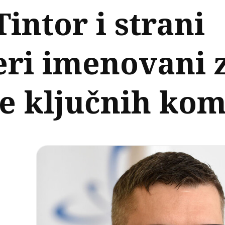
Tintor i strani
ri imenovani 
e ključnih ko