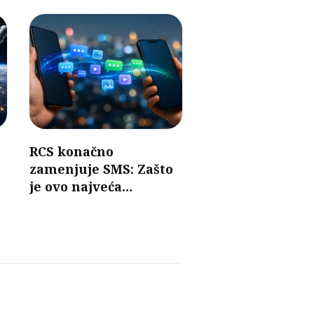
RCS konačno
zamenjuje SMS: Zašto
je ovo najveća
promena u razmeni
poruka u poslednjih 30
godina?