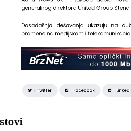
generalnog direktora United Group Stena 
Dosadašnja dešavanja ukazuju na dub
promene na medijskom i telekomunikaciono
Twitter
Facebook
Linked
stovi