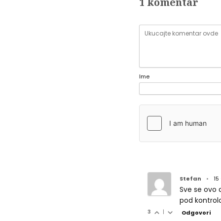
1 komentar
Ime
Stefan
•
15
Sve se ovo 
pod kontrolo
3
|
Odgovori