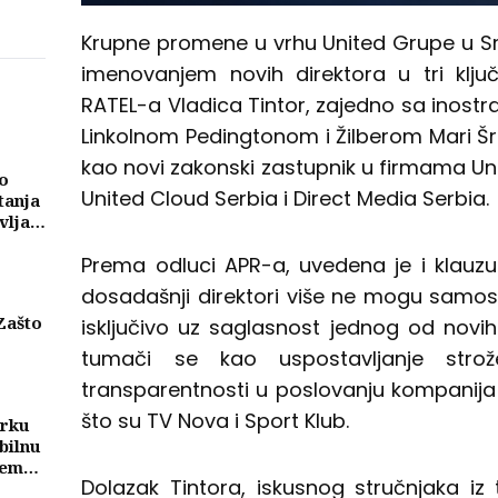
ike
a
Krupne promene u vrhu United Grupe u Srb
imenovanjem novih direktora u tri ključ
RATEL-a Vladica Tintor, zajedno sa inos
Linkolnom Pedingtonom i Žilberom Mari Šr
kao novi zakonski zastupnik u firmama Un
o
United Cloud Serbia i Direct Media Serbia.
tanja
vljati
ma
Prema odluci APR-a, uvedena je i klauzu
dosadašnji direktori više ne mogu samo
Zašto
isključivo uz saglasnost jednog od novi
tumači se kao uspostavljanje strož
eni
njih
transparentnosti u poslovanju kompanija 
što su TV Nova i Sport Klub.
trku
bilnu
tem
Dolazak Tintora, iskusnog stručnjaka iz
eže