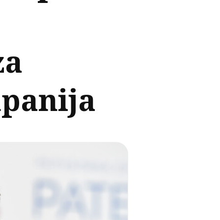
za
mpanija