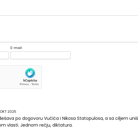
E-mail
 OKT 2025
dešava po dogovoru Vučića i Nikosa Statopulosa, a sa ciljem uništ
m vlasti. Jednom rečju, diktatura.