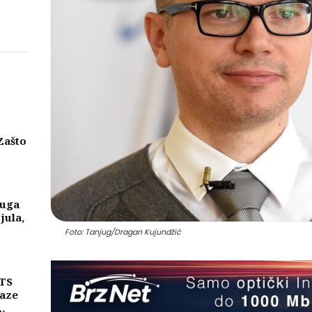
Zašto
eni
njih
luga
 jula,
Foto: Tanjug/Dragan Kujundžić
MTS
laze