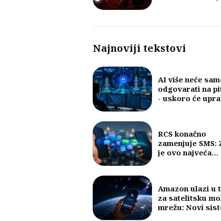
fokus na 5G i vel
količine internet
Najnoviji tekstovi
AI više neće sam
odgovarati na pi
- uskoro će upra
mobilnim mreža
RCS konačno
zamenjuje SMS: 
je ovo najveća
promena u razm
poruka u posled
30 godina?
Amazon ulazi u 
za satelitsku mo
mrežu: Novi sis
mogao bi da pov