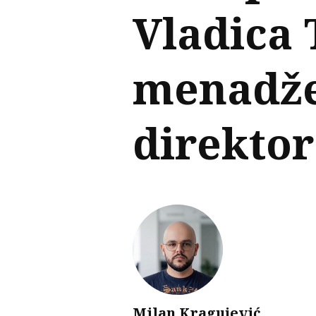
Vladica 
menadže
direktor
Milan Kragujević