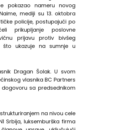
 je pokazao nameru novog
Naime, mediji su 13. oktobra
tičke policije, postupajući po
eli prikupljanje poslovne
ičnu prijavu protiv bivšeg
, što ukazuje na sumnje u
asnik Dragan Šolak. U svom
ećinskog vlasnika BC Partners
 o dogovoru sa predsednikom
trukturiranjem na nivou cele
a N1 Srbija, luksemburška firma
članove uprave, uključujući