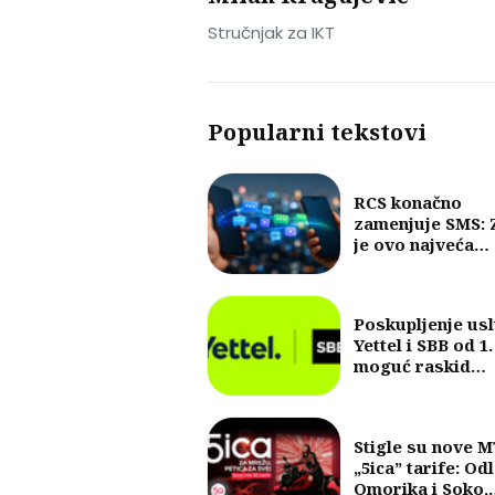
Stručnjak za IKT
Popularni tekstovi
RCS konačno
zamenjuje SMS: 
je ovo najveća
promena u razm
poruka u posled
30 godina?
Poskupljenje us
Yettel i SBB od 1.
moguć raskid
ugovora
Stigle su nove 
„5ica” tarife: Od
Omorika i Soko,