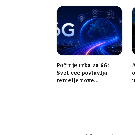
Počinje trka za 6G:
A
Svet već postavlja
o
temelje nove
u
generacije mobilnih
mreža