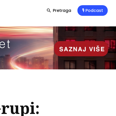
Pretraga
🎙️ Podcast
rupi: