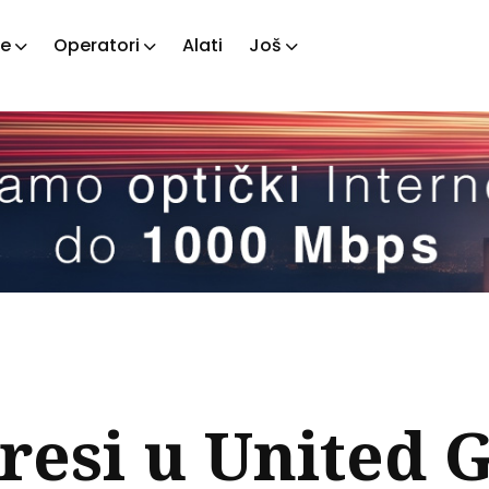
je
Operatori
Alati
Još
ažite
tove
resi u United G