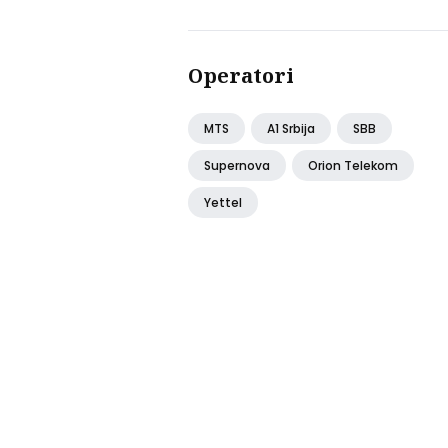
telefone bez baz
stanica
Operatori
MTS
A1 Srbija
SBB
Supernova
Orion Telekom
Yettel