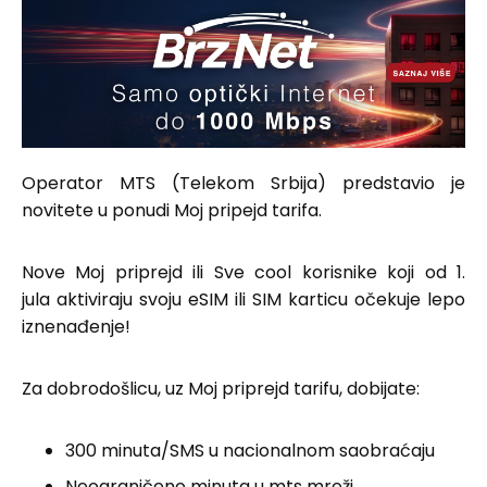
Operator MTS (Telekom Srbija) predstavio je
novitete u ponudi Moj pripejd tarifa.
Nove Moj priprejd ili Sve cool korisnike koji od 1.
jula aktiviraju svoju eSIM ili SIM karticu očekuje lepo
iznenađenje!
Za dobrodošlicu, uz Moj priprejd tarifu, dobijate:
300 minuta/SMS u nacionalnom saobraćaju
Neograničeno minuta u mts mreži