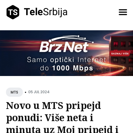
Pretražite
tekstove
•
05 JUL 2024
MTS
Novo u MTS pripejd
ponudi: Više neta i
minuta uz Moj pripejd i