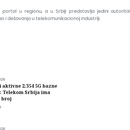
portal u regionu, a u Srbiji predstavlja jedini autorit
 i dešavanja u telekomunikacionoj industriji.
i
026
i aktivne 2.354 5G bazne
e: Telekom Srbija ima
 broj
A
026