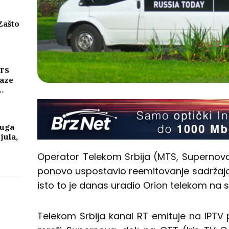
Zašto
eni
njih
MTS
laze
ike
a
luga
 jula,
Operator Telekom Srbija (MTS, Supernova
ponovo uspostavio reemitovanje sadržaja
isto to je danas uradio Orion telekom na sv
Telekom Srbija kanal RT emituje na IPTV 