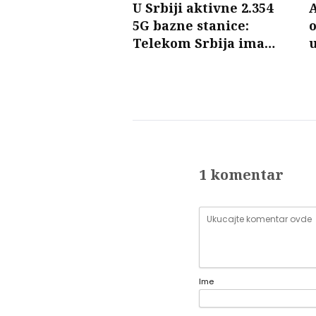
U Srbiji aktivne 2.354
A
5G bazne stanice:
o
Telekom Srbija ima
u
najveći broj
1 komentar
Ime