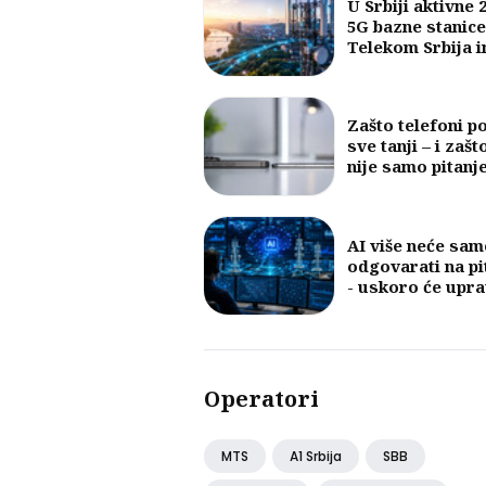
U Srbiji aktivne 
5G bazne stanice
Telekom Srbija 
najveći broj
Zašto telefoni p
sve tanji – i zašt
nije samo pitanj
dizajna
AI više neće sam
odgovarati na pi
- uskoro će upra
mobilnim mreža
Operatori
MTS
A1 Srbija
SBB