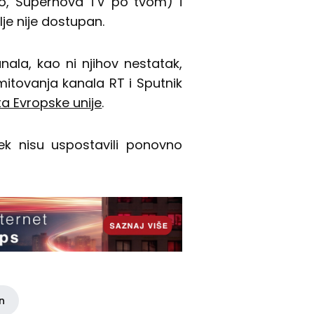
Go, Supernova TV po tvom) i
lje nije dostupan.
nala, kao ni njihov nestatak,
mitovanja kanala RT i Sputnik
a Evropske unije
.
vek nisu uspostavili ponovno
in