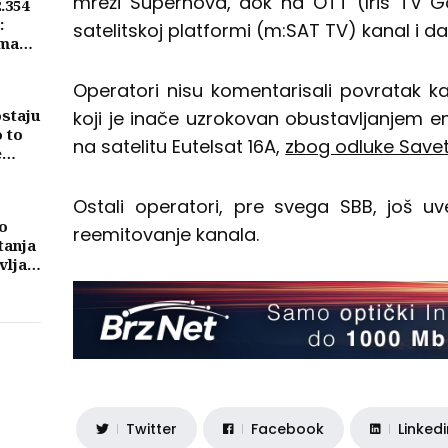
mreži Supernova, dok na OTT (Iris TV 
2.354
:
satelitskoj platformi (m:SAT TV) kanal i da
ima
Operatori nisu komentarisali povratak ka
ostaju
koji je inače uzrokovan obustavljanjem e
o to
na satelitu Eutelsat 16A,
zbog odluke Savet
e
Ostali operatori, pre svega SBB, još u
o
reemitovanje kanala.
tanja
vljati
ma
Twitter
Facebook
Linked