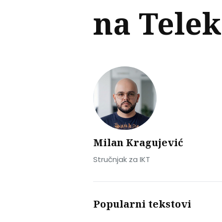
na Tele
Milan Kragujević
Stručnjak za IKT
Popularni tekstovi