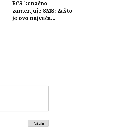
RCS konačno
zamenjuje SMS: Zašto
je ovo najveća
promena u razmeni
poruka u poslednjih 30
godina?