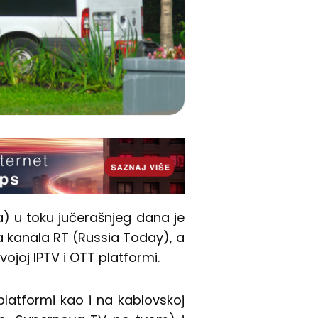
) u toku jučerašnjeg dana je
 kanala RT (Russia Today), a
ojoj IPTV i OTT platformi.
platformi kao i na kablovskoj