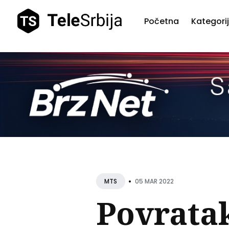
Početna
Kategori
Pretr
teks
•
05 MAR 2022
MTS
Povrata