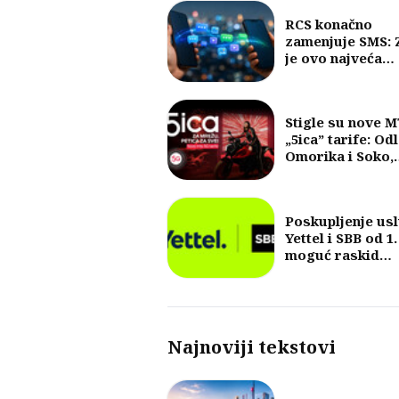
RCS konačno
zamenjuje SMS: 
je ovo najveća
promena u razm
poruka u posled
30 godina?
Stigle su nove 
„5ica” tarife: Od
Omorika i Soko,
fokus na 5G i vel
količine internet
Poskupljenje us
Yettel i SBB od 1.
moguć raskid
ugovora
Najnoviji tekstovi