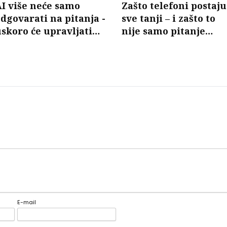
I više neće samo
Zašto telefoni postaju
dgovarati na pitanja -
sve tanji – i zašto to
skoro će upravljati
nije samo pitanje
mobilnim mrežama
dizajna
E-mail