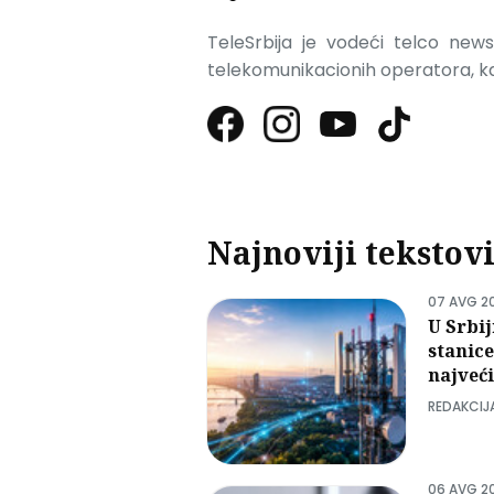
TeleSrbija je vodeći telco news 
telekomunikacionih operatora, kao
Najnoviji tekstov
07 AVG 2
U Srbij
stanic
najveći
REDAKCIJ
06 AVG 2