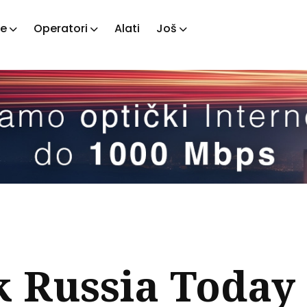
je
Operatori
Alati
Još
ažite
tove
k Russia Today