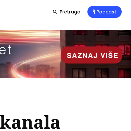
Pretraga
🎙️ Podcast
 kanala