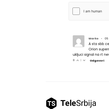
Marko
•
05
A sta sbb ce
Orion super
ukljuci signal na rt 
0
|
Odgovori