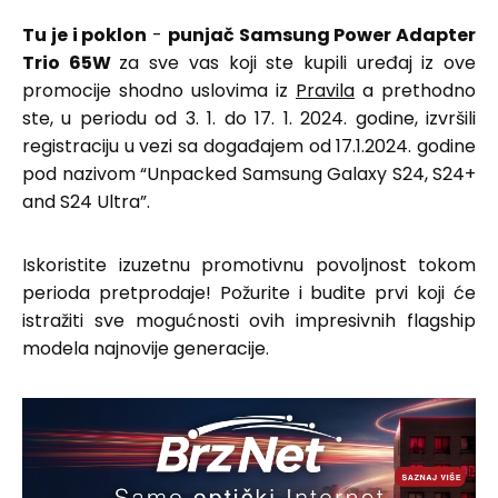
Tu je i poklon
-
punjač Samsung Power Adapter
Trio 65W
za sve vas koji ste kupili uređaj iz ove
promocije shodno uslovima iz
Pravila
a prethodno
ste, u periodu od 3. 1. do 17. 1. 2024. godine, izvršili
registraciju u vezi sa događajem od 17.1.2024. godine
pod nazivom “Unpacked Samsung Galaxy S24, S24+
and S24 Ultra”.
Iskoristite izuzetnu promotivnu povoljnost tokom
perioda pretprodaje! Požurite i budite prvi koji će
istražiti sve mogućnosti ovih impresivnih flagship
modela najnovije generacije.