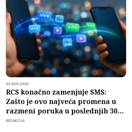
03 AVG 2026
RCS konačno zamenjuje SMS:
Zašto je ovo najveća promena u
razmeni poruka u poslednjih 30
godina?
REDAKCIJA