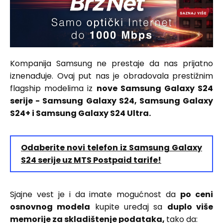
Kompanija Samsung ne prestaje da nas prijatno
iznenađuje. Ovaj put nas je obradovala prestižnim
flagship modelima iz
nove Samsung Galaxy S24
serije - Samsung Galaxy S24, Samsung Galaxy
S24+ i Samsung Galaxy S24 Ultra.
Odaberite novi telefon iz Samsung Galaxy
S24 serije uz MTS Postpaid tarife!
Sjajne vest je i da imate mogućnost da
po ceni
osnovnog modela
kupite uređaj sa
duplo više
memorije za skladištenje podataka,
tako da: