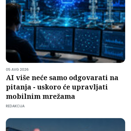
05 AVG 2026
AI više neće samo odgovarati na
pitanja - uskoro će upravljati
mobilnim mrežama
REDAKCIJA