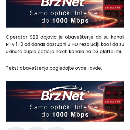
Operator SBB objavio je obaveštenje da su kanali
RTV 1 i 2 od danas dostupni u HD rezoluciji, kao i da su
ukinute duple pozicije nekih kanala na D3 platformi.
Tekst obaveštenja pogledajte
ovde
i
ovde
.