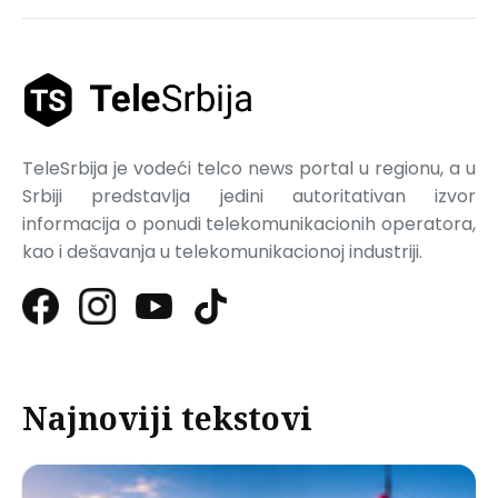
TeleSrbija je vodeći telco news portal u regionu, a u
Srbiji predstavlja jedini autoritativan izvor
informacija o ponudi telekomunikacionih operatora,
kao i dešavanja u telekomunikacionoj industriji.
Najnoviji tekstovi