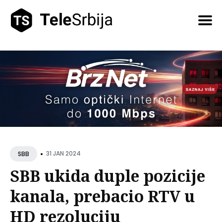
Pretražite
tekstove
•
31 JAN 2024
SBB
SBB ukida duple pozicije
kanala, prebacio RTV u
HD rezoluciju