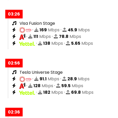
03:26
Visa Fusion Stage
·
169
Mbps
·
45.9
Mbps
·
111
Mbps
·
78.8
Mbps
·
138
Mbps
·
5.65
Mbps
02:56
Tesla Universe Stage
·
91.1
Mbps
·
28.9
Mbps
·
128
Mbps
·
59.5
Mbps
·
182
Mbps
·
69.8
Mbps
02:36