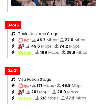
04:45
Tesla Universe Stage
·
45.7
Mbps
·
27.0
Mbps
·
45.6
Mbps
·
74.2
Mbps
·
189
Mbps
·
38.8
Mbps
04:31
Visa Fusion Stage
·
171
Mbps
·
49.8
Mbps
·
201
Mbps
·
28.9
Mbps
·
213
Mbps
·
37.2
Mbps