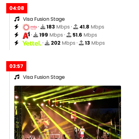
04:08
Visa Fusion Stage
·
183
Mbps
·
41.8
Mbps
·
199
Mbps
·
51.6
Mbps
·
202
Mbps
·
13
Mbps
03:57
Visa Fusion Stage