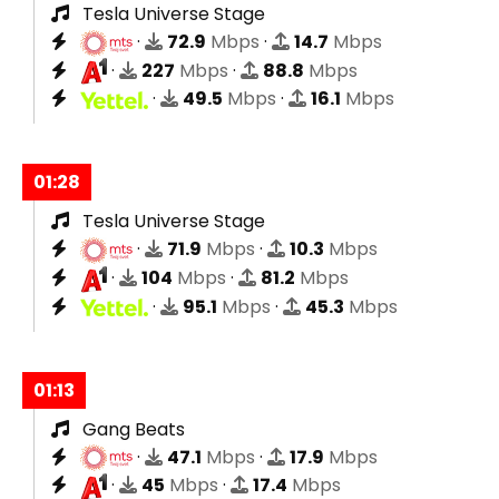
Tesla Universe Stage
·
72.9
Mbps
·
14.7
Mbps
·
227
Mbps
·
88.8
Mbps
·
49.5
Mbps
·
16.1
Mbps
01:28
Tesla Universe Stage
·
71.9
Mbps
·
10.3
Mbps
·
104
Mbps
·
81.2
Mbps
·
95.1
Mbps
·
45.3
Mbps
01:13
Gang Beats
·
47.1
Mbps
·
17.9
Mbps
·
45
Mbps
·
17.4
Mbps