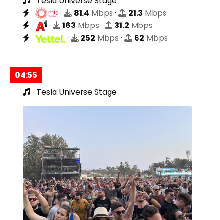
Tesla Universe Stage
·
81.4
Mbps
·
21.3
Mbps
·
163
Mbps
·
31.2
Mbps
·
252
Mbps
·
62
Mbps
04:55
Tesla Universe Stage