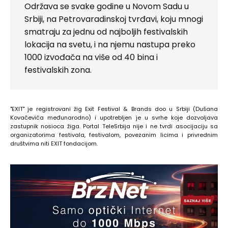
Održava se svake godine u Novom Sadu u
Srbiji, na Petrovaradinskoj tvrđavi, koju mnogi
smatraju za jednu od najboljih festivalskih
lokacija na svetu, i na njemu nastupa preko
1000 izvođača na više od 40 bina i
festivalskih zona.
"EXIT" je registrovani žig Exit Festival & Brands doo u Srbiji (Dušana
Kovačevića međunarodno) i upotrebljen je u svrhe koje dozvoljava
zastupnik nosioca žiga. Portal TeleSrbija nije i ne tvrdi asocijaciju sa
organizatorima festivala, festivalom, povezanim licima i privrednim
društvima niti EXIT fondacijom.