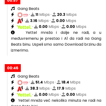
00:57
Gang Beats
·
11
Mbps
·
20.3
Mbps
·
3.16
Mbps
·
0.00
Mbps
·
0.00
Mbps
·
0.00
Mbps
Yettel mreža i dalje ne radi, a u
međuvremenu je prestao i A1 da radi na Gang
Beats binu. Uspeli smo samo Download brzinu da
izmerimo.
00:46
Gang Beats
·
51.4
Mbps
·
18.4
Mbps
·
38.3
Mbps
·
17.9
Mbps
·
0.00
Mbps
·
0.00
Mbps
Yettel mreža već nekoliko minuta ne radi na