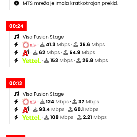
MTS mreža je imala kratkotrajan prekid.
00:24
Visa Fusion Stage
·
41.3
Mbps
·
35.6
Mbps
·
62
Mbps
·
54.9
Mbps
·
153
Mbps
·
26.8
Mbps
00:13
Visa Fusion Stage
·
124
Mbps
·
37
Mbps
·
93.4
Mbps
·
60.1
Mbps
·
108
Mbps
·
2.21
Mbps