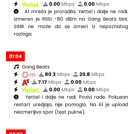
·
0.00
Mbps
·
0.00
Mbps
A1 mreža je proradila, Yettel i dalje ne radi.
Izmeren je RSSI -80 dBm na Gang Beats bini.
SINR ne može da se izmeri iz nepoznatog
razloga.
01:04
Gang Beats
·
80.3
Mbps
·
20.8
Mbps
·
7.17
Mbps
·
0.00
Mbps
·
0.00
Mbps
·
0.00
Mbps
Yettel i dalje ne radi. Pozivi rade. Pokusan
restart uredjaja, nije pomoglo. Na A1 je upload
neizmerljivo spor (test pukne).