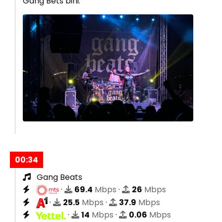
Gang Bets bini.
00:34
Gang Beats
·
69.4
Mbps
·
26
Mbps
·
25.5
Mbps
·
37.9
Mbps
·
14
Mbps
·
0.06
Mbps