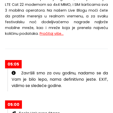
LTE Cat 22 modemom sa 4x4 MIMO, i SIM karticama sva
3 mobilna operatora. Na našem Live Blogu moći ćete
da pratite merenja u realnom vremenu, a za svaku
festivalsku noć dodeljivaćemo nagrade najbrže
mobilne mreže, kao i mreže koja je prenela najveću
količinu podataka.
Pročitaj više...
05:05
Završili smo za ovu godinu, nadamo se da
Vam je bilo lepo, nama definitivno jeste. EXIT,
vidimo se sledeće godine.
05:00