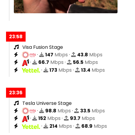
23:58
Visa Fusion Stage
·
147
Mbps
·
43.8
Mbps
·
66.7
Mbps
·
56.5
Mbps
·
173
Mbps
·
13.4
Mbps
23:36
Tesla Universe Stage
·
98.8
Mbps
·
33.5
Mbps
·
152
Mbps
·
93.7
Mbps
·
214
Mbps
·
68.9
Mbps