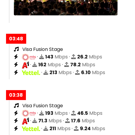
03:48
Visa Fusion Stage
·
143
Mbps
·
26.2
Mbps
·
162
Mbps
·
78.2
Mbps
·
213
Mbps
·
6.10
Mbps
03:38
Visa Fusion Stage
·
193
Mbps
·
46.5
Mbps
·
71.3
Mbps
·
17.6
Mbps
·
211
Mbps
·
9.24
Mbps