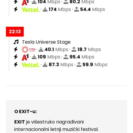
·
104
Mbps
·
80.2
Mbps
·
174
Mbps
·
54.4
Mbps
22:13
Tesla Universe Stage
·
40.1
Mbps
·
18.7
Mbps
·
109
Mbps
·
95.4
Mbps
·
87.3
Mbps
·
59.9
Mbps
O EXIT-u:
EXIT
je višestruko nagrađivani
internacionalni letnji muzički festival.