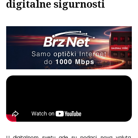
digitalne sigurnosti
U digitalnom svetu gde su podaci nova valuta,