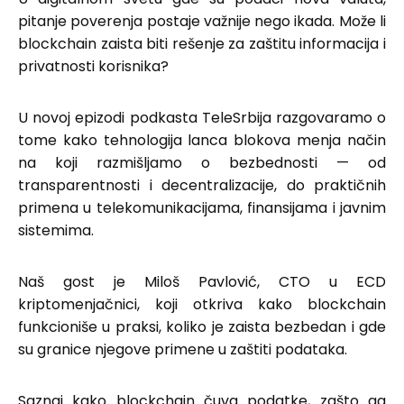
pitanje poverenja postaje važnije nego ikada. Može li
blockchain zaista biti rešenje za zaštitu informacija i
privatnosti korisnika?
U novoj epizodi podkasta TeleSrbija razgovaramo o
tome kako tehnologija lanca blokova menja način
na koji razmišljamo o bezbednosti — od
transparentnosti i decentralizacije, do praktičnih
primena u telekomunikacijama, finansijama i javnim
sistemima.
Naš gost je Miloš Pavlović, CTO u ECD
kriptomenjačnici, koji otkriva kako blockchain
funkcioniše u praksi, koliko je zaista bezbedan i gde
su granice njegove primene u zaštiti podataka.
Saznaj kako blockchain čuva podatke, zašto ga