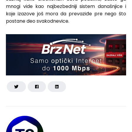
mnogi vide kao najbezbedniji sistem današnjice i
koje izazove još mora da prevaziđe pre nego što
postane deo svakodnevice.