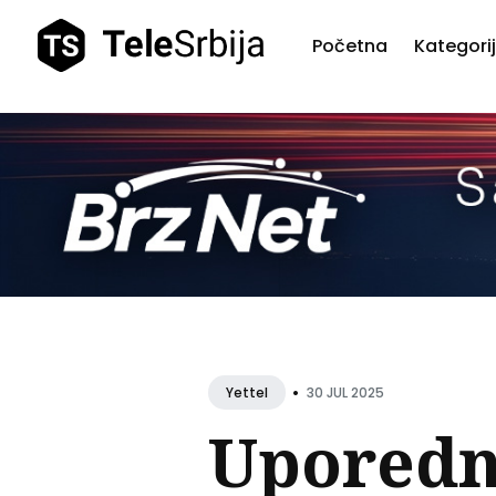
Početna
Kategori
Pretr
teks
•
30 JUL 2025
Yettel
Uporedn