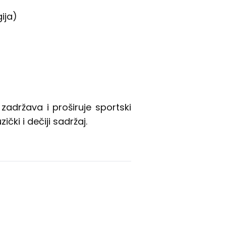
ija)
zadržava i proširuje sportski
čki i dečiji sadržaj.