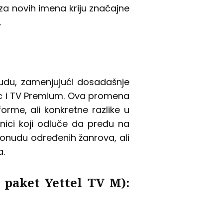
za novih imena kriju značajne
.
nudu, zamenjujući dosadašnje
sic i TV Premium. Ova promena
rme, ali konkretne razlike u
snici koji odluče da pređu na
onudu određenih žanrova, ali
a.
i paket Yettel TV M):