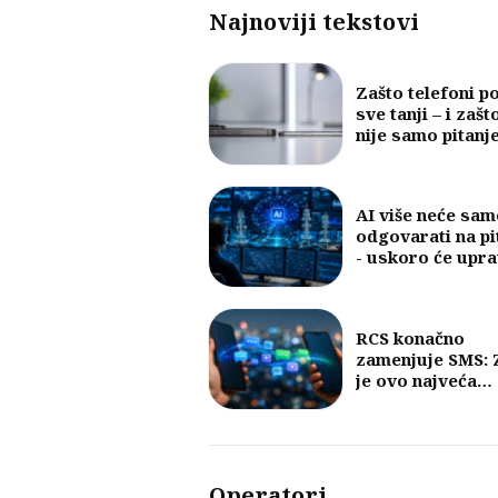
Najnoviji tekstovi
Zašto telefoni p
sve tanji – i zašt
nije samo pitanj
dizajna
AI više neće sam
odgovarati na pi
- uskoro će upra
mobilnim mreža
RCS konačno
zamenjuje SMS: 
je ovo najveća
promena u razm
poruka u posled
30 godina?
Operatori