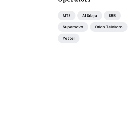
MTS
A1 Srbija
SBB
Supernova
Orion Telekom
Yettel