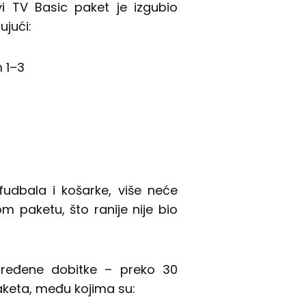
 TV Basic paket je izgubio
ujući:
m 1–3
fudbala i košarke, više neće
 paketu, što ranije nije bio
dređene dobitke – preko 30
paketa, među kojima su: