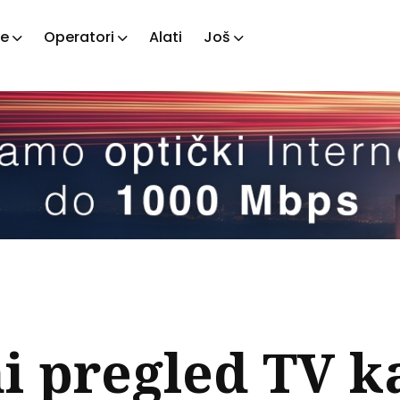
je
Operatori
Alati
Još
ažite
tove
i pregled TV k