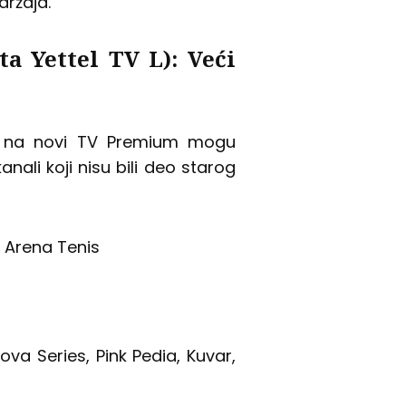
držaja.
a Yettel TV L): Veći
ta na novi TV Premium mogu
nali koji nisu bili deo starog
, Arena Tenis
u
va Series, Pink Pedia, Kuvar,