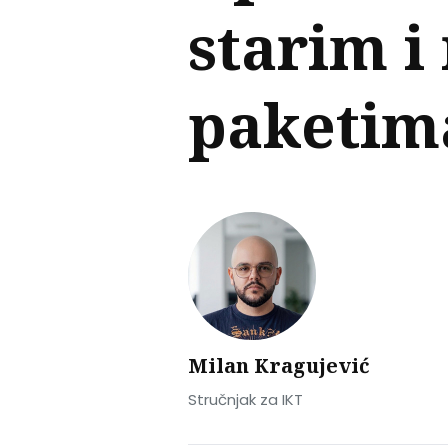
starim i
paketim
Milan Kragujević
Stručnjak za IKT