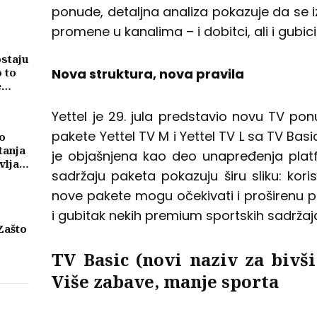
ponude, detaljna analiza pokazuje da se i
promene u kanalima – i dobitci, ali i gubici
ostaju
Nova struktura, nova pravila
o to
e
Yettel je 29. jula predstavio novu TV po
pakete Yettel TV M i Yettel TV L sa TV Ba
o
tanja
je objašnjena kao deo unapređenja platfo
vljati
sadržaju paketa pokazuju širu sliku: kori
ma
nove pakete mogu očekivati i proširenu p
i gubitak nekih premium sportskih sadržaj
Zašto
TV Basic (novi naziv za bivš
eni
njih
Više zabave, manje sporta