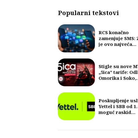
Popularni tekstovi
RCS konačno
zamenjuje SMS: 
je ovo najveća
promena u razm
poruka u posled
30 godina?
Stigle su nove 
„5ica” tarife: Od
Omorika i Soko,
fokus na 5G i vel
količine internet
Poskupljenje us
Yettel i SBB od 1.
moguć raskid
ugovora