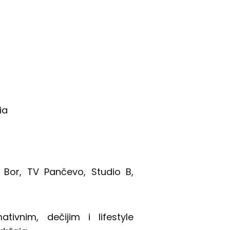
ia
V Bor, TV Pančevo, Studio B,
tivnim, dečijim i lifestyle