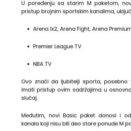
U poređenju sa starim M paketom, novi
pristup brojnim sportskim kanalima, uključ
Arena 1x2, Arena Fight, Arena Premiu
Premier League TV
NBA TV
Ovo znači da ljubitelji sporta, posebno 
imati pristup ovim sadržajima u osnovnom
slučaj.
Međutim, novi Basic paket donosi i o
kanala koji nisu bili deo stare ponude M 