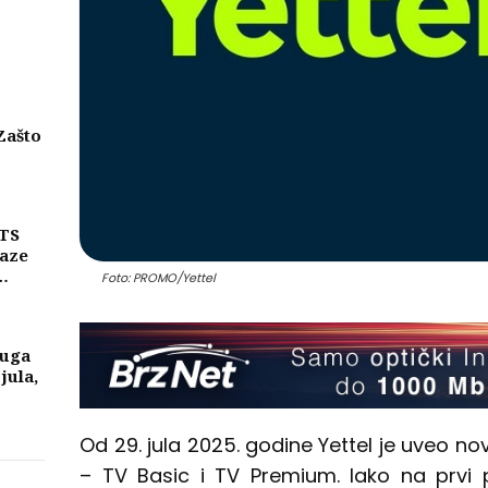
Zašto
eni
njih
MTS
laze
Foto: PROMO/Yettel
ike
a
luga
 jula,
Od 29. jula 2025. godine Yettel je uveo no
– TV Basic i TV Premium. Iako na prvi 