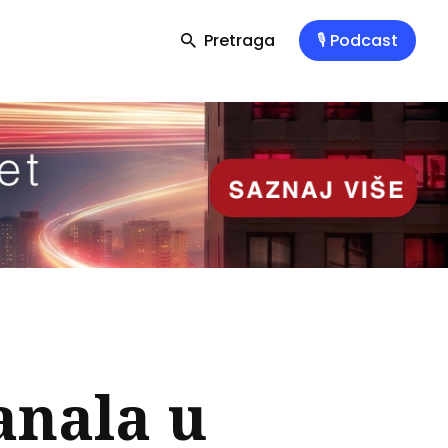
Pretraga
🎙️ Podcast
anala u