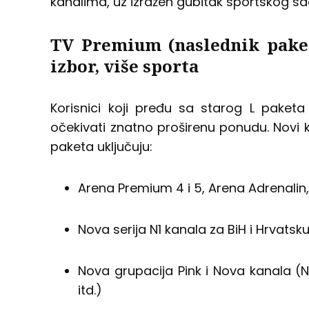
kanalima, uz izražen gubitak sportskog sa
TV Premium (naslednik paket
izbor, više sporta
Korisnici koji pređu sa starog L pake
očekivati znatno proširenu ponudu. Novi ka
paketa uključuju:
Arena Premium 4 i 5, Arena Adrenalin
Nova serija N1 kanala za BiH i Hrvatsk
Nova grupacija Pink i Nova kanala (No
itd.)