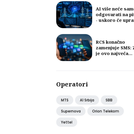
AI više neće sam
odgovarati na pi
- uskoro će upra
mobilnim mreža
RCS konačno
zamenjuje SMS: 
je ovo najveća
promena u razm
poruka u posled
30 godina?
Operatori
MTS
A1 Srbija
SBB
Supernova
Orion Telekom
Yettel