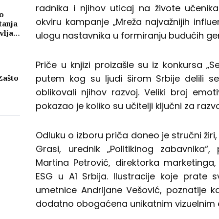
radnika i njihov uticaj na živote učenika
o
okviru kampanje „Mreža najvažnijih influe
tanja
vljati
ulogu nastavnika u formiranju budućih gen
ma
Priče u knjizi proizašle su iz konkursa „
putem kog su ljudi širom Srbije delili s
Zašto
oblikovali njihov razvoj. Veliki broj emoti
eni
pokazao je koliko su učitelji ključni za razv
njih
Odluku o izboru priča doneo je stručni žiri
Grasi, urednik „Politikinog zabavnika“, 
Martina Petrović, direktorka marketinga,
ESG u A1 Srbija. Ilustracije koje prate
umetnice Andrijane Vešović, poznatije k
dodatno obogaćena unikatnim vizuelnim 