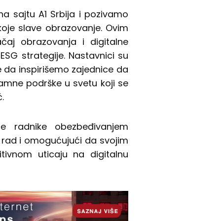
 na sajtu A1 Srbija i pozivamo
koje slave obrazovanje. Ovim
ačaj obrazovanja i digitalne
SG strategije. Nastavnici su
 je da inspirišemo zajednice da
amne podrške u svetu koji se
.
ne radnike obezbeđivanjem
 rad i omogućujući da svojim
ivnom uticaju na digitalnu