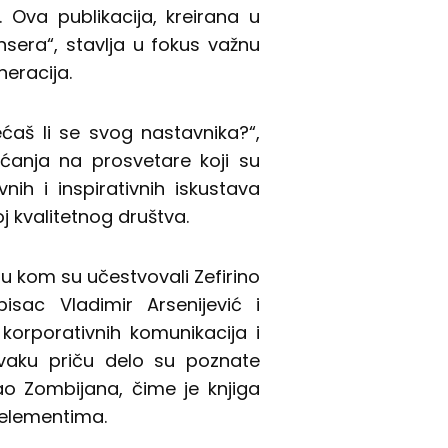
. Ova publikacija, kreirana u
nsera“, stavlja u fokus važnu
eracija.
Sećaš li se svog nastavnika?“,
ećanja na prosvetare koji su
vnih i inspirativnih iskustava
oj kvalitetnog društva.
, u kom su učestvovali Zefirino
pisac Vladimir Arsenijević i
 korporativnih komunikacija i
 svaku priču delo su poznate
ao Zombijana, čime je knjiga
elementima.