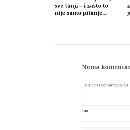
sve tanji – i zašto to
nije samo pitanje
j
dizajna
p
Nema komenta
Ime