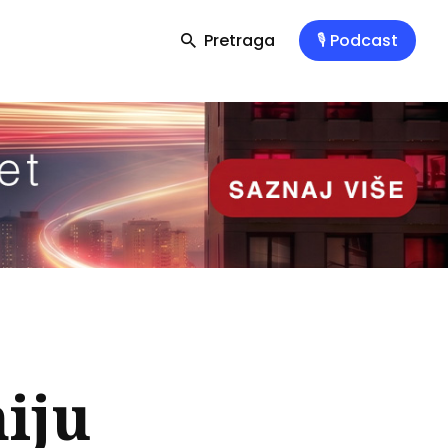
Pretraga
🎙️ Podcast
iju