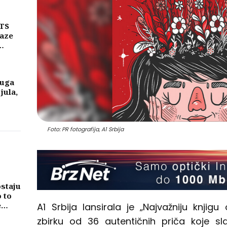
njih
MTS
laze
ike
a
luga
 jula,
Foto: PR fotografija, A1 Srbija
ostaju
o to
e
A1 Srbija lansirala je „Najvažniju knjigu
zbirku od 36 autentičnih priča koje s