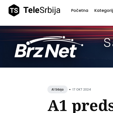
Početna
Kategori
Pretr
teks
•
17 OKT 2024
A1 Srbija
A1 preds