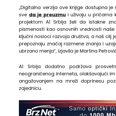
„Digitalna verzija ove knjige dostupna je
sve
da je preuzmu
i uživaju u pričama 
projektom A1 Srbija želi da istakne zn
pismenosti kao osnovnih vrednosti naše E
ključni nosioci razvoja društva, a naš cilj
prepoznaju značaj razmene znanja i uzaj
ubrzano menja“, izjavila je Martina Petrović
A1 Srbija dodatno podržava prosvet
neograničenog interneta, olakšavajući im
angažovanjem na mreži doprinesu pozit
zajednicu.