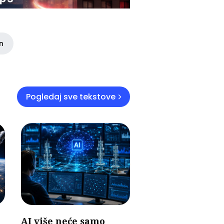
in
Pogledaj sve tekstove
AI više neće samo