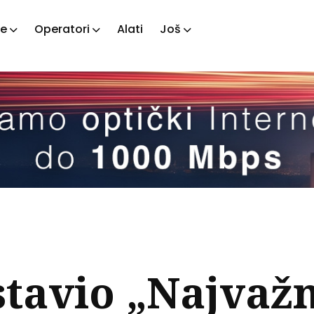
je
Operatori
Alati
Još
ažite
tove
tavio „Najvažn