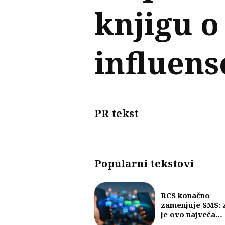
knjigu o
influen
PR tekst
Popularni tekstovi
RCS konačno
zamenjuje SMS: 
je ovo najveća
promena u razm