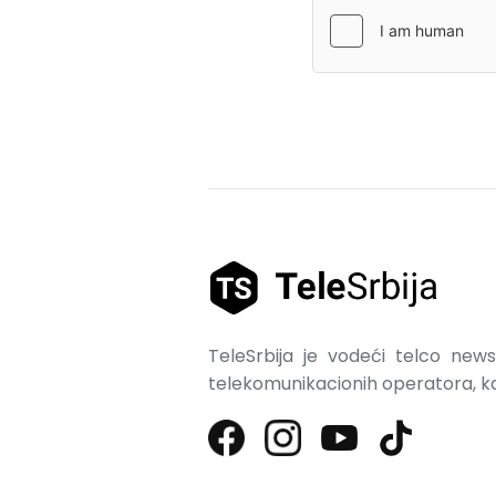
TeleSrbija je vodeći telco news 
telekomunikacionih operatora, kao