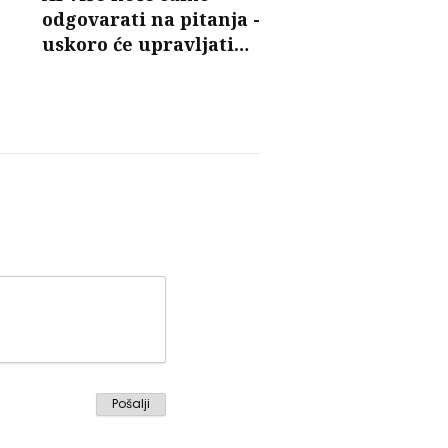
odgovarati na pitanja -
uskoro će upravljati
mobilnim mrežama