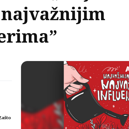
 najvažnijim
serima”
Zašto
eni