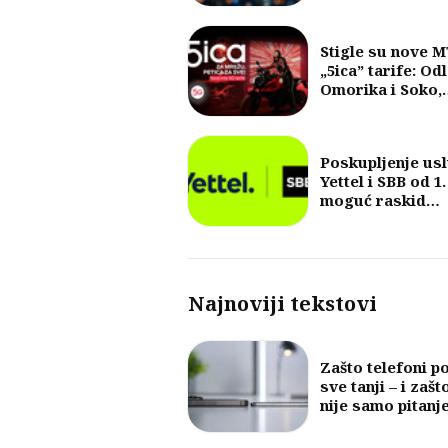
poruka u posled
30 godina?
Stigle su nove 
„5ica” tarife: Od
Omorika i Soko,
fokus na 5G i vel
količine internet
Poskupljenje us
Yettel i SBB od 1.
moguć raskid
ugovora
Najnoviji tekstovi
Zašto telefoni p
sve tanji – i zašt
nije samo pitanj
dizajna