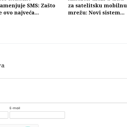
zamenjuje SMS: Zašto
za satelitsku mobilnu
e ovo najveća
mrežu: Novi sistem
promena u razmeni
mogao bi da poveže
oruka u poslednjih 30
telefone bez baznih
godina?
stanica
ra
E-mail