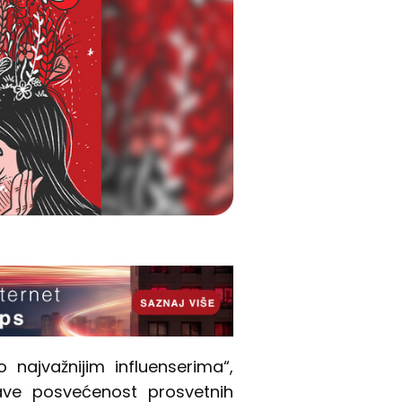
 o najvažnijim influenserima“,
lave posvećenost prosvetnih