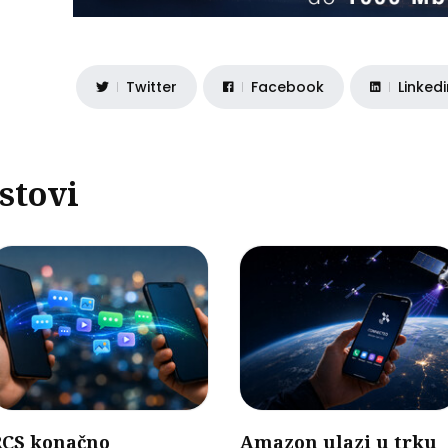
Twitter
Facebook
Linked
stovi
RCS konačno
Amazon ulazi u trku