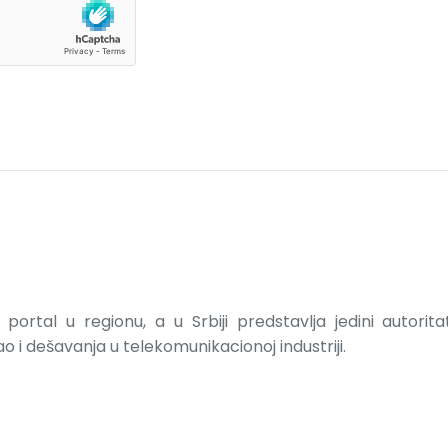
portal u regionu, a u Srbiji predstavlja jedini autorit
 i dešavanja u telekomunikacionoj industriji.