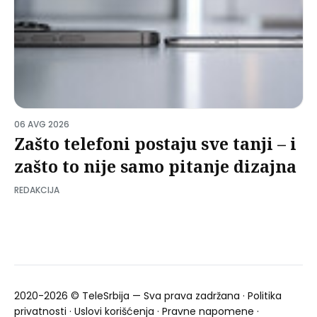
06 AVG 2026
Zašto telefoni postaju sve tanji – i
zašto to nije samo pitanje dizajna
REDAKCIJA
2020-2026 ©
TeleSrbija
— Sva prava zadržana ·
Politika
privatnosti
·
Uslovi korišćenja
·
Pravne napomene
·