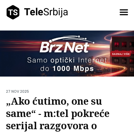
Pretražite
tekstove
27 NOV 2025
„Ako ćutimo, one su
same“ - m:tel pokreće
serijal razgovora o