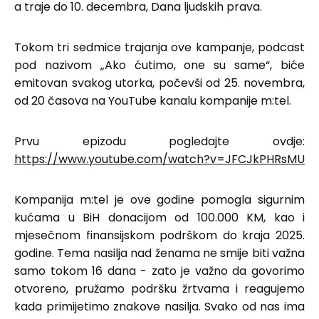
a traje do 10. decembra, Dana ljudskih prava.
Tokom tri sedmice trajanja ove kampanje, podcast
pod nazivom „Ako ćutimo, one su same“, biće
emitovan svakog utorka, počevši od 25. novembra,
od 20 časova na YouTube kanalu kompanije m:tel.
Prvu epizodu pogledajte ovdje:
https://www.youtube.com/watch?v=JFCJkPHRsMU
Kompanija m:tel je ove godine pomogla sigurnim
kućama u BiH donacijom od 100.000 KM, kao i
mjesečnom finansijskom podrškom do kraja 2025.
godine. Tema nasilja nad ženama ne smije biti važna
samo tokom 16 dana - zato je važno da govorimo
otvoreno, pružamo podršku žrtvama i reagujemo
kada primijetimo znakove nasilja. Svako od nas ima