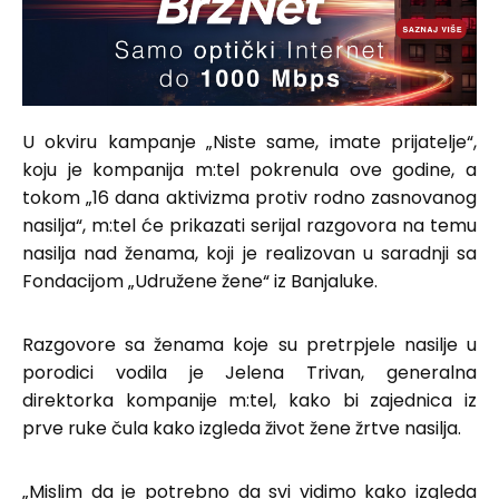
U okviru kampanje „Niste same, imate prijatelje“,
koju je kompanija m:tel pokrenula ove godine, a
tokom „16 dana aktivizma protiv rodno zasnovanog
nasilja“, m:tel će prikazati serijal razgovora na temu
nasilja nad ženama, koji je realizovan u saradnji sa
Fondacijom „Udružene žene“ iz Banjaluke.
Razgovore sa ženama koje su pretrpjele nasilje u
porodici vodila je Jelena Trivan, generalna
direktorka kompanije m:tel, kako bi zajednica iz
prve ruke čula kako izgleda život žene žrtve nasilja.
„Mislim da je potrebno da svi vidimo kako izgleda