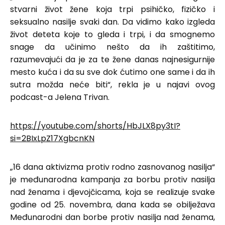
stvarni život žene koja trpi psihičko, fizičko i
seksualno nasilje svaki dan. Da vidimo kako izgleda
život deteta koje to gleda i trpi, i da smognemo
snage da učinimo nešto da ih zaštitimo,
razumevajući da je za te žene danas najnesigurnije
mesto kuća i da su sve dok ćutimo one same i da ih
sutra možda neće biti“, rekla je u najavi ovog
podcast-a Jelena Trivan.
https://youtube.com/shorts/HbJLX8py3tI?
si=2BIxLpZ17XgbcnKN
„16 dana aktivizma protiv rodno zasnovanog nasilja“
je međunarodna kampanja za borbu protiv nasilja
nad ženama i djevojčicama, koja se realizuje svake
godine od 25. novembra, dana kada se obilježava
Međunarodni dan borbe protiv nasilja nad ženama,