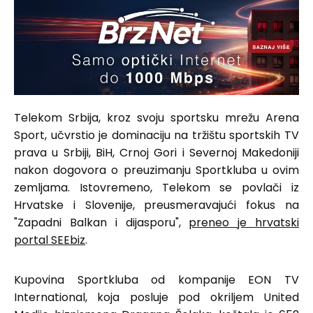
Telekom Srbija, kroz svoju sportsku mrežu Arena
Sport, učvrstio je dominaciju na tržištu sportskih TV
prava u Srbiji, BiH, Crnoj Gori i Severnoj Makedoniji
nakon dogovora o preuzimanju Sportkluba u ovim
zemljama. Istovremeno, Telekom se povlači iz
Hrvatske i Slovenije, preusmeravajući fokus na
"Zapadni Balkan i dijasporu",
preneo je hrvatski
portal SEEbiz
.
Kupovina Sportkluba od kompanije EON TV
International, koja posluje pod okriljem United