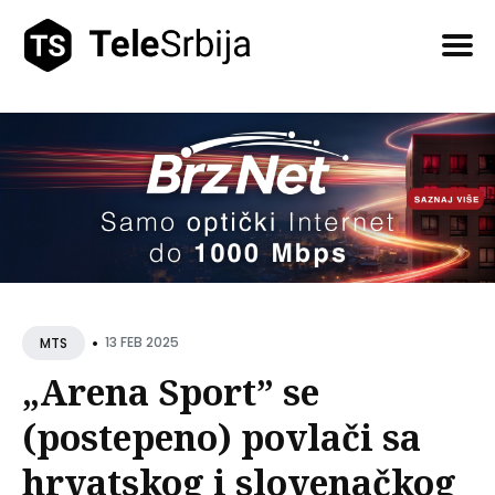
Pretražite
tekstove
•
13 FEB 2025
MTS
„Arena Sport” se
(postepeno) povlači sa
hrvatskog i slovenačkog