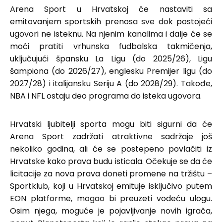
Arena Sport u Hrvatskoj će nastaviti sa
emitovanjem sportskih prenosa sve dok postojeći
ugovori ne isteknu. Na njenim kanalima i dalje će se
moći pratiti vrhunska fudbalska takmičenja,
uključujući špansku La Ligu (do 2025/26), Ligu
šampiona (do 2026/27), englesku Premijer ligu (do
2027/28) i italijansku Seriju A (do 2028/29). Takođe,
NBA i NFL ostaju deo programa do isteka ugovora.
Hrvatski ljubitelji sporta mogu biti sigurni da će
Arena Sport zadržati atraktivne sadržaje još
nekoliko godina, ali će se postepeno povlačiti iz
Hrvatske kako prava budu isticala. Očekuje se da će
licitacije za nova prava doneti promene na tržištu –
Sportklub, koji u Hrvatskoj emituje isključivo putem
EON platforme, mogao bi preuzeti vodeću ulogu.
Osim njega, moguće je pojavljivanje novih igrača,