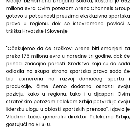
Medije biznismena Dragana Šolaka, koštala je 652
miliona evra. Ovim potezom Arena Channels Group
gotovo u potpunosti preuzima ekskluzivna sportska
prava u regionu, dok se istovremeno povlači s
tržišta Hrvatske i Slovenije.
"Očekujemo da će troškovi Arene biti smanjeni za
preko 175 miliona evra u naredne tri godine, dok će
prihodi značajno porasti. Sredstva koja su do sada
odlazila na skupa strana sportska prava sada će
biti usmerena na razvoj domaćeg sporta i
produkcije, čime ćemo dodatno osnažiti svoju
poziciju, kako u regionu, tako i u dijaspori. Ovim
strateškim potezom Telekom Srbija potvrđuje svoju
lidersku ulogu u oblasti sportskih prenosa", izjavio je
Vladimir Lučić, generalni direktor Telekoma Srbija,
gostujući na RTS-u.