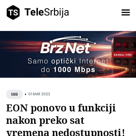
Pretražite
tekstove
•
01 MAR 2023
SBB
EON ponovo u funkciji
nakon preko sat
vremena nedostupnosti!