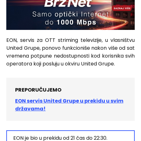
EON, servis za OTT striming televizije, u vlasništvu
United Grupe, ponovo funkcioniše nakon više od sat
vremena potpune nedostupnosti kod korisnika svih
operatora koji posluju u okviru United Grupe.
PREPORUČUJEMO
EON servis United Grupe u prekidu u svim
državama!
EON je bio u prekidu od 21 čas do 22:30.