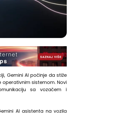
i, Gemini AI počinje da stiže
e operativnim sistemom. Novi
komunikaciju sa vozačem i
mini AI asistenta na vozila