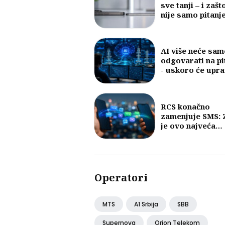
sve tanji – i zašt
nije samo pitanj
dizajna
AI više neće sam
odgovarati na pi
- uskoro će upra
mobilnim mreža
RCS konačno
zamenjuje SMS: 
je ovo najveća
promena u razm
poruka u posled
30 godina?
Operatori
MTS
A1 Srbija
SBB
Supernova
Orion Telekom