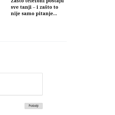
Zašto telefoni postaju
sve tanji – i zašto to
nije samo pitanje
dizajna