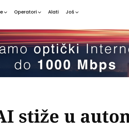
je
Operatori
Alati
Još
ažite
tove
I stiže u auto