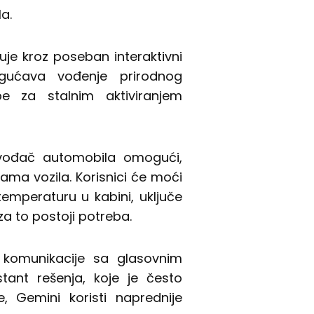
a.
uje kroz poseban interaktivni
gućava vođenje prirodnog
e za stalnim aktiviranjem
zvođač automobila omogući,
jama vozila. Korisnici će moći
peraturu u kabini, uključe
 za to postoji potreba.
komunikacije sa glasovnim
tant rešenja, koje je često
, Gemini koristi naprednije