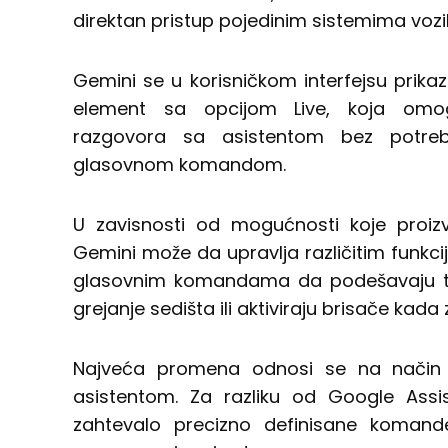
direktan pristup pojedinim sistemima vozil
Gemini se u korisničkom interfejsu prikaz
element sa opcijom Live, koja omo
razgovora sa asistentom bez potreb
glasovnom komandom.
U zavisnosti od mogućnosti koje proi
Gemini može da upravlja različitim funkci
glasovnim komandama da podešavaju tem
grejanje sedišta ili aktiviraju brisače kada
Najveća promena odnosi se na način 
asistentom. Za razliku od Google Assis
zahtevalo precizno definisane komande