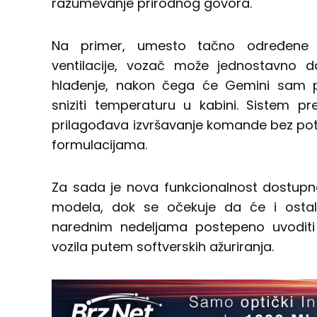
razumevanje prirodnog govora.
Na primer, umesto tačno određene
ventilacije, vozač može jednostavno 
hlađenje, nakon čega će Gemini sam po
sniziti temperaturu u kabini. Sistem p
prilagođava izvršavanje komande bez po
formulacijama.
Za sada je nova funkcionalnost dostupn
modela, dok se očekuje da će i ostal
narednim nedeljama postepeno uvoditi
vozila putem softverskih ažuriranja.