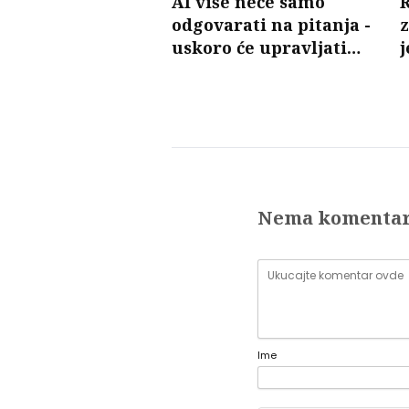
AI više neće samo
odgovarati na pitanja -
uskoro će upravljati
j
mobilnim mrežama
p
Nema komenta
Ime