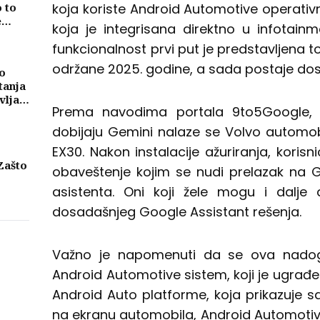
koja koriste Android Automotive operativ
o to
e
koja je integrisana direktno u infotai
funkcionalnost prvi put je predstavljena 
održane 2025. godine, a sada postaje dos
o
tanja
vljati
Prema navodima portala 9to5Google,
ma
dobijaju Gemini nalaze se Volvo automobili
EX30. Nakon instalacije ažuriranja, koris
Zašto
obaveštenje kojim se nudi prelazak na
asistenta. Oni koji žele mogu i dalje
eni
njih
dosadašnjeg Google Assistant rešenja.
Važno je napomenuti da se ova nadogr
Android Automotive sistem, koji je ugrađe
Android Auto platforme, koja prikazuje 
na ekranu automobila, Android Automotive