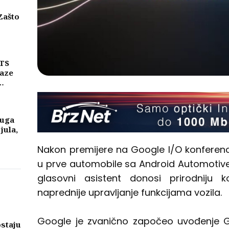
Zašto
eni
njih
MTS
laze
ike
a
luga
 jula,
Nakon premijere na Google I/O konferencij
u prve automobile sa Android Automotiv
glasovni asistent donosi prirodniju 
naprednije upravljanje funkcijama vozila.
Google je zvanično započeo uvođenje Ge
ostaju