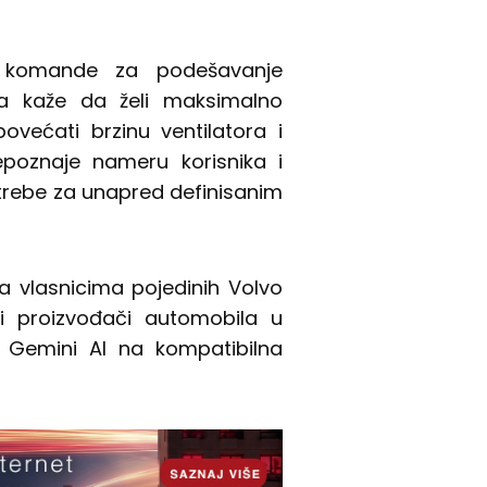
 komande za podešavanje
da kaže da želi maksimalno
većati brzinu ventilatora i
repoznaje nameru korisnika i
trebe za unapred definisanim
a vlasnicima pojedinih Volvo
i proizvođači automobila u
 Gemini AI na kompatibilna