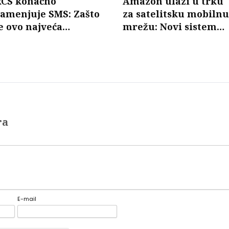
RCS konačno
Amazon ulazi u trku
zamenjuje SMS: Zašto
za satelitsku mobilnu
e ovo najveća
mrežu: Novi sistem
promena u razmeni
mogao bi da poveže
oruka u poslednjih 30
telefone bez baznih
godina?
stanica
ra
E-mail