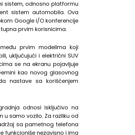
ni sistem, odnosno platformu
nment sistem automobila. Ova
tokom Google I/O konferencije
tupna prvim korisnicima.
 među prvim modelima koji
, uključujući i električni SUV
nicima se na ekranu pojavljuje
 Gemini kao novog glasovnog
 da nastave sa korišćenjem
adnja odnosi isključivo na
n u samo vozilo. Za razliku od
sadržaj sa pametnog telefona
 funkcioniše nezavisno i ima