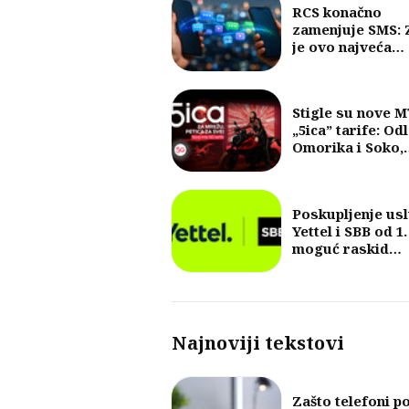
RCS konačno
zamenjuje SMS: 
je ovo najveća
promena u razm
poruka u posled
30 godina?
Stigle su nove 
„5ica” tarife: Od
Omorika i Soko,
fokus na 5G i vel
količine internet
Poskupljenje us
Yettel i SBB od 1.
moguć raskid
ugovora
Najnoviji tekstovi
Zašto telefoni p