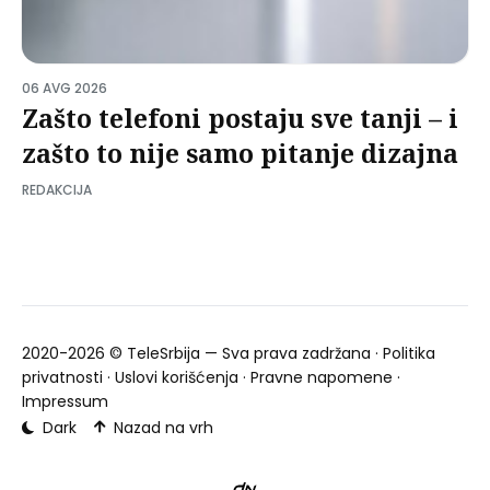
06 AVG 2026
Zašto telefoni postaju sve tanji – i
zašto to nije samo pitanje dizajna
REDAKCIJA
2020-2026 ©
TeleSrbija
— Sva prava zadržana ·
Politika
privatnosti
·
Uslovi korišćenja
·
Pravne napomene
·
Impressum
Dark
Nazad na vrh