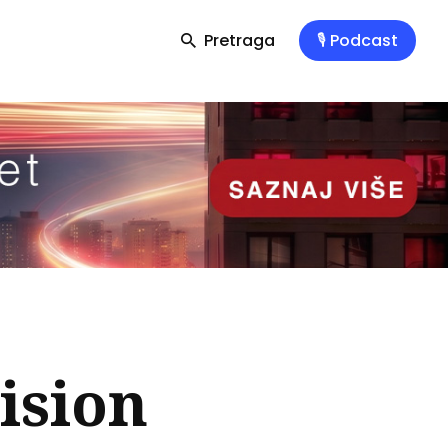
Pretraga
🎙️ Podcast
ision