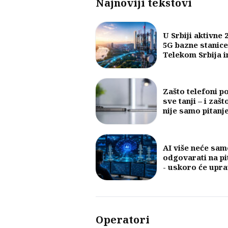
Najnoviji tekstovi
U Srbiji aktivne 
5G bazne stanice
Telekom Srbija 
najveći broj
Zašto telefoni p
sve tanji – i zašt
nije samo pitanj
dizajna
AI više neće sam
odgovarati na pi
- uskoro će upra
mobilnim mreža
Operatori