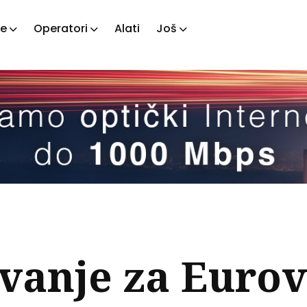
je
Operatori
Alati
Još
ažite
tove
vanje za Eurov