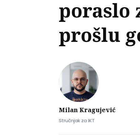
poraslo 
prošlu 
Milan Kragujević
Stručnjak za IKT