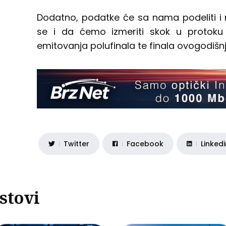
Dodatno, podatke će sa nama podeliti i
se i da ćemo izmeriti skok u protoku
emitovanja polufinala te finala ovogodišnje
Twitter
Facebook
Linked
stovi