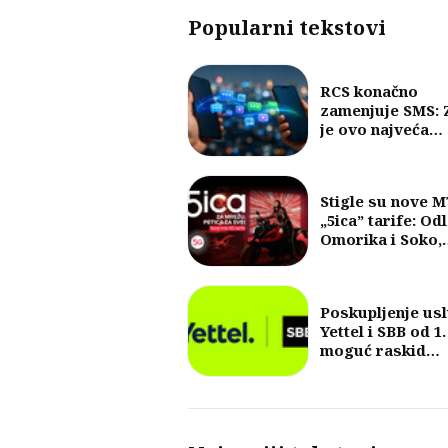
Popularni tekstovi
RCS konačno
zamenjuje SMS: 
je ovo najveća
promena u razm
poruka u posled
30 godina?
Stigle su nove 
„5ica” tarife: Od
Omorika i Soko,
fokus na 5G i vel
količine internet
Poskupljenje us
Yettel i SBB od 1.
moguć raskid
ugovora