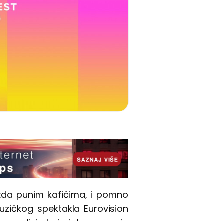
ožda punim kafićima, i pomno
uzičkog spektakla Eurovision