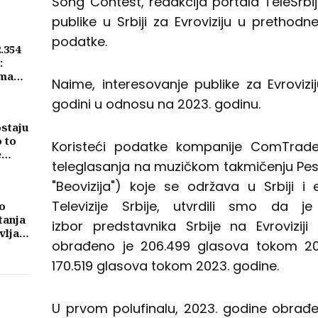
Song Contest, redakcija portala TeleSrbij
publike u Srbiji za Evroviziju u prethodn
podatke.
2.354
:
ima
Naime, interesovanje publike za Evrovizi
godini u odnosu na 2023. godinu.
ostaju
o to
Koristeći podatke kompanije ComTrade
e
teleglasanja na muzičkom takmičenju Pes
"Beovizija") koje se održava u Srbiji 
Televizije Srbije, utvrdili smo da j
o
tanja
izbor predstavnika Srbije na Evrovizi
vljati
obrađeno je 206.499 glasova tokom 20
ma
170.519 glasova tokom 2023. godine.
U prvom polufinalu, 2023. godine obrađe