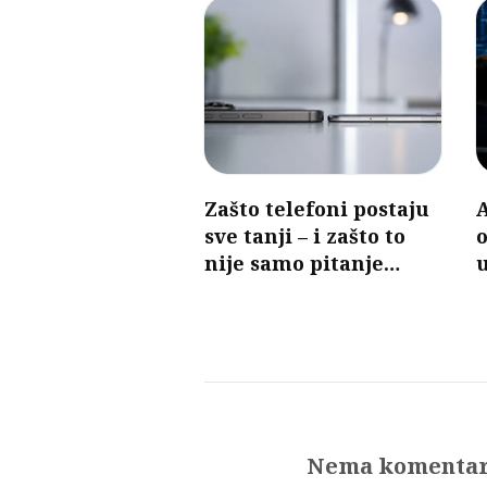
Zašto telefoni postaju
A
sve tanji – i zašto to
o
nije samo pitanje
u
dizajna
Nema komenta