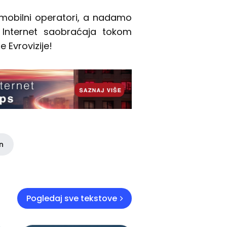
 mobilni operatori, a nadamo
 Internet saobraćaja tokom
 Evrovizije!
in
Pogledaj sve tekstove