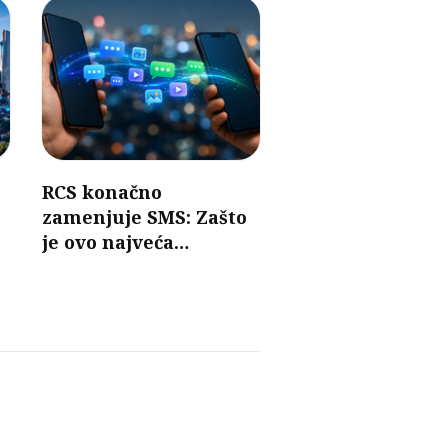
RCS konačno
zamenjuje SMS: Zašto
je ovo najveća
promena u razmeni
poruka u poslednjih 30
godina?