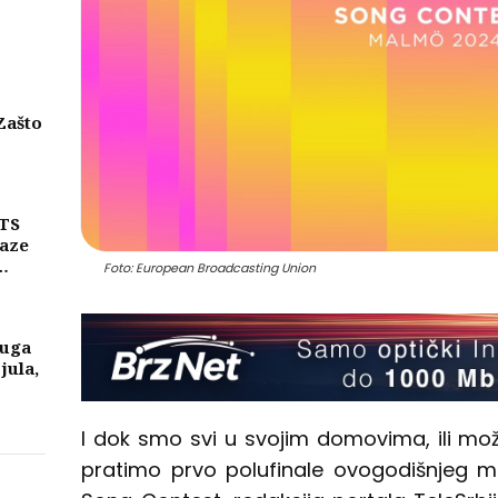
Zašto
eni
njih
MTS
laze
Foto: European Broadcasting Union
ike
a
luga
 jula,
I dok smo svi u svojim domovima, ili m
pratimo prvo polufinale ovogodišnjeg m