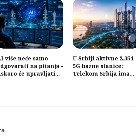
I više neće samo
U Srbiji aktivne 2.354
dgovarati na pitanja -
5G bazne stanice:
skoro će upravljati
Telekom Srbija ima
mobilnim mrežama
najveći broj
ra