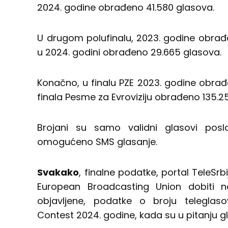
2024. godine obrađeno 41.580 glasova.
U drugom polufinalu, 2023. godine obrađe
u 2024. godini obrađeno 29.665 glasova.
Konačno, u finalu PZE 2023. godine obrađe
finala Pesme za Evroviziju obrađeno 135.2
Brojani su samo validni glasovi posl
omogućeno SMS glasanje.
Svakako
, finalne podatke, portal TeleSrb
European Broadcasting Union dobiti na
objavljene, podatke o broju teleglas
Contest 2024. godine, kada su u pitanju gla