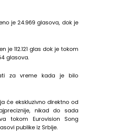
no je 24.969 glasova, dok je
n je 112.121 glas dok je tokom
54 glasova.
ati za vreme kada je bilo
ija će ekskluzivno direktno od
jpreciznije, nikad do sada
ova tokom Eurovision Song
sovi publike iz Srbije.