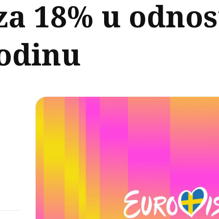
za 18% u odno
godinu