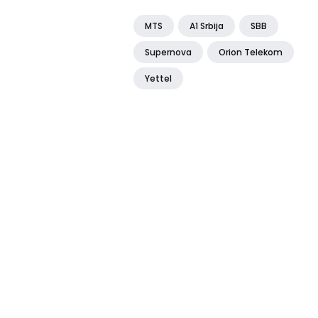
MTS
A1 Srbija
SBB
Supernova
Orion Telekom
Yettel