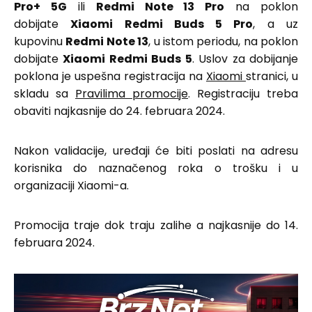
Pro+ 5G
ili
Redmi Note 13 Pro
na poklon
dobijate
Xiaomi Redmi Buds 5 Pro
, a uz
kupovinu
Redmi Note 13
, u istom periodu, na poklon
dobijate
Xiaomi Redmi Buds 5
. Uslov za dobijanje
poklona je uspešna registracija na
Xiaomi
stranici, u
skladu sa
Pravilima promocije
. Registraciju treba
obaviti najkasnije do 24. februarа 2024.
Nakon validacije, uređaji će biti poslati na adresu
korisnika do naznačenog roka o trošku i u
organizaciji Xiaomi-a.
Promocija traje dok traju zalihe a najkasnije do 14.
februara 2024.