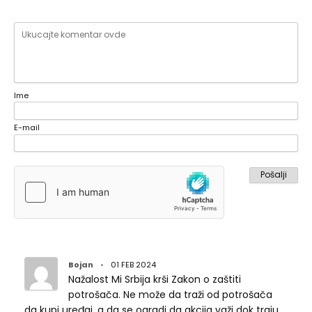
Ime
E-mail
Bojan
•
01 FEB 2024
Nažalost Mi Srbija krši Zakon o zaštiti
potrošača. Ne može da traži od potrošača
da kupi uređaj, a da se ogradi da akcija važi dok traju