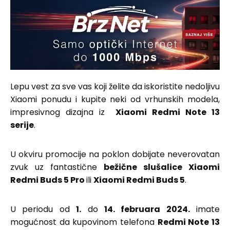
Lepu vest za sve vas koji želite da iskoristite nedoljivu
Xiaomi ponudu i kupite neki od vrhunskih modela,
impresivnog dizajna iz
Xiaomi Redmi Note 13
serije
.
U okviru promocije na poklon dobijate neverovatan
zvuk uz fantastične
bežične slušalice Xiaomi
Redmi Buds 5 Pro
ili
Xiaomi Redmi Buds 5
.
U periodu od
1.
do
14. februara 2024.
imate
mogućnost da kupovinom telefona
Redmi Note 13