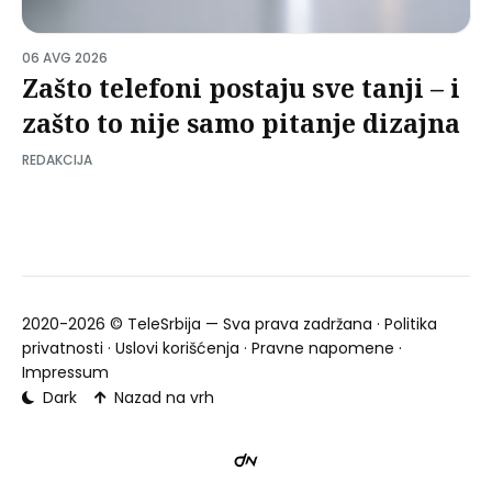
06 AVG 2026
Zašto telefoni postaju sve tanji – i
zašto to nije samo pitanje dizajna
REDAKCIJA
2020-2026 ©
TeleSrbija
— Sva prava zadržana ·
Politika
privatnosti
·
Uslovi korišćenja
·
Pravne napomene
·
Impressum
Dark
Nazad na vrh