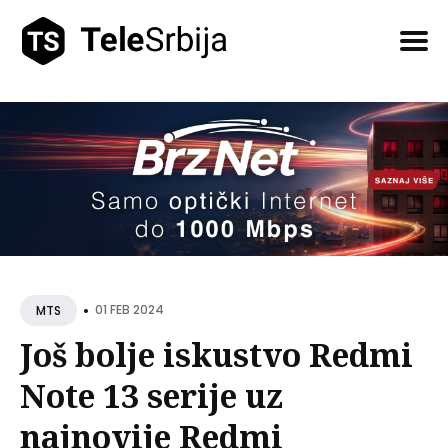
Pretražite
tekstove
•
01 FEB 2024
MTS
Još bolje iskustvo Redmi
Note 13 serije uz
najnovije Redmi