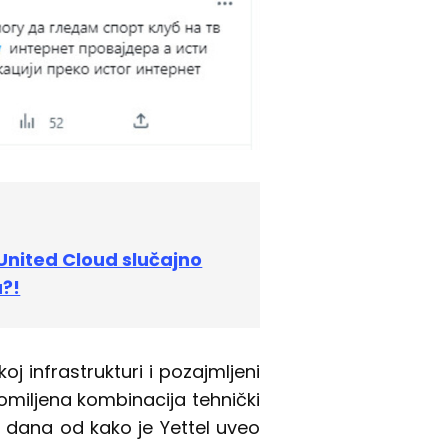
United Cloud slučajno
?!
j infrastrukturi i pozajmljeni
 omiljena kombinacija tehnički
 dana od kako je Yettel uveo