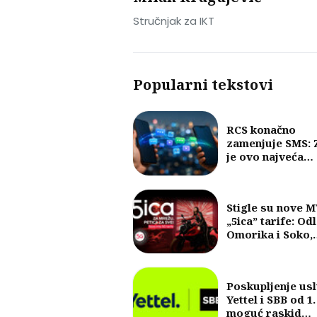
Stručnjak za IKT
Popularni tekstovi
RCS konačno
zamenjuje SMS: 
je ovo najveća
promena u razm
poruka u posled
30 godina?
Stigle su nove 
„5ica” tarife: Od
Omorika i Soko,
fokus na 5G i vel
količine internet
Poskupljenje us
Yettel i SBB od 1.
moguć raskid