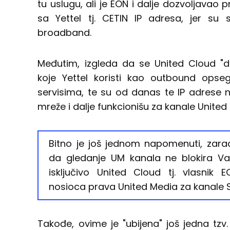
tu uslugu, ali je EON i dalje dozvoljavao
sa Yettel tj. CETIN IP adresa, jer su
broadband.
Međutim, izgleda da se United Cloud "
koje Yettel koristi kao outbound op
servisima, te su od danas te IP adrese na
mreže i dalje funkcionišu za kanale United
Bitno je još jednom napomenuti, zarad
da gledanje UM kanala ne blokira Va
isključivo United Cloud tj. vlasnik
nosioca prava United Media za kanale Spo
Takođe, ovime je "ubijena" još jedna tzv