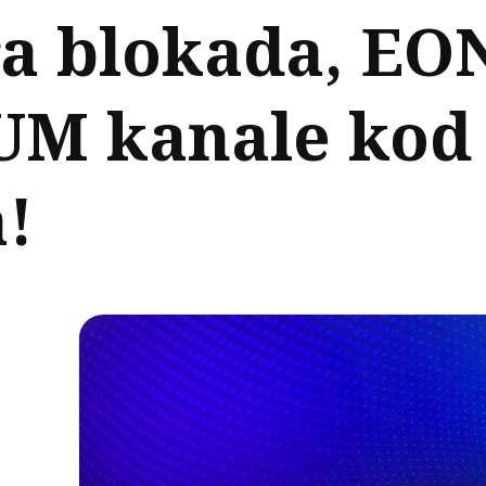
ra blokada, EO
UM kanale kod 
a!