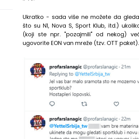
Ukratko - sada više ne možete da gleda
što su N1, Nova S, Sport Klub, itd.) ukoli
(koji ste npr. "pozajmili" od nekog) 
ugovorite EON van mreže (tzv. OTT paket)