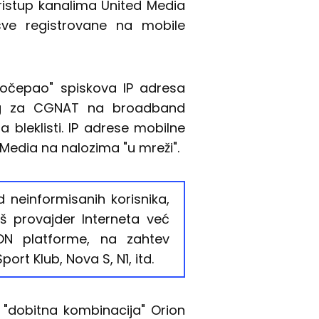
 pristup kanalima United Media
 sve registrovane na mobile
dočepao" spiskova IP adresa
seg za CGNAT na broadband
 bleklisti. IP adrese mobilne
 Media na nalozima "u mreži".
 neinformisanih korisnika,
š provajder Interneta već
 EON platforme, na zahtev
rt Klub, Nova S, N1, itd.
. "dobitna kombinacija" Orion