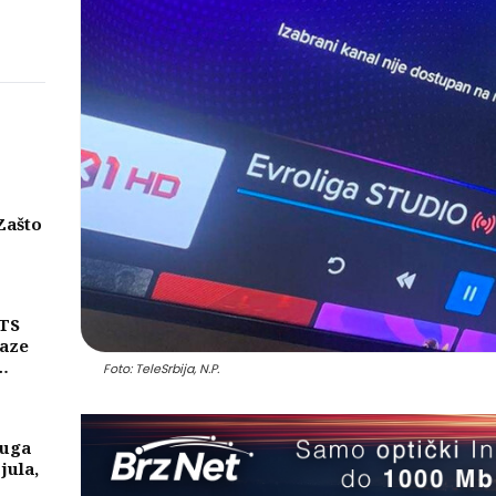
Zašto
eni
njih
MTS
laze
Foto: TeleSrbija, N.P.
ike
a
luga
 jula,