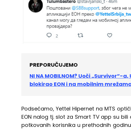
PREPORUČUJEMO
NI NA MOBILNOM? Uoči „Survivor”-a, 
blokirao EON i na mobilnim mrežama
Podsećamo, Yettel Hipernet na MTS optičko
EON nalog tj. slot za Smart TV app su bili
potkovanih korisnika u prethodnih godinu