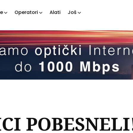
je
Operatori
Alati
Još
ažite
tove
CI POBESNELI! 