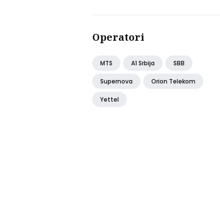
Operatori
MTS
A1 Srbija
SBB
Supernova
Orion Telekom
Yettel