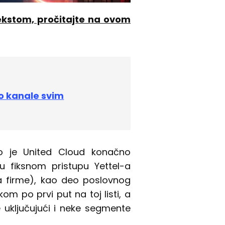
ekstom, pročitajte na ovom
ao kanale svim
o je United Cloud konačno
ju fiksnom pristupu Yettel-a
a firme), kao deo poslovnog
om po prvi put na toj listi, a
uključujući i neke segmente