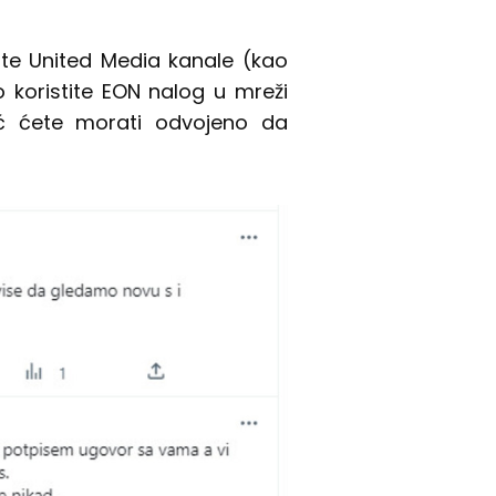
te United Media kanale (kao
ko koristite EON nalog u mreži
već ćete morati odvojeno da
.