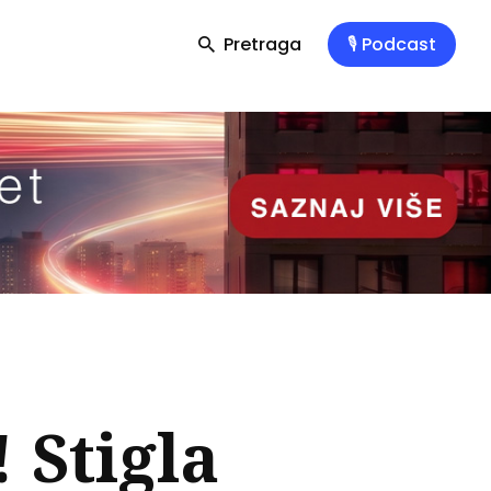
Pretraga
🎙️ Podcast
Stigla