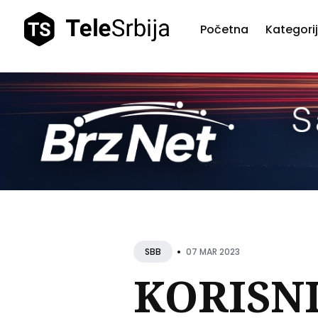
Početna
Kategori
Pretr
teks
•
07 MAR 2023
SBB
KORISNI