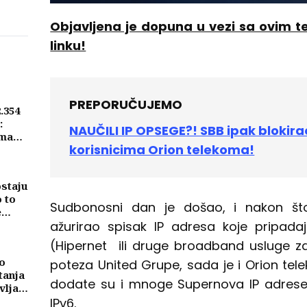
Objavljena je dopuna u vezi sa ovim t
linku!
PREPORUČUJEMO
2.354
:
NAUČILI IP OPSEGE?! SBB ipak blokir
ima
korisnicima Orion telekoma!
ostaju
o to
Sudbonosni dan je došao, i nakon št
e
ažurirao spisak IP adresa koje pripada
(Hipernet ili druge broadband usluge z
o
poteza United Grupe, sada je i Orion telek
tanja
dodate su i mnoge Supernova IP adrese 
vljati
ma
IPv6.