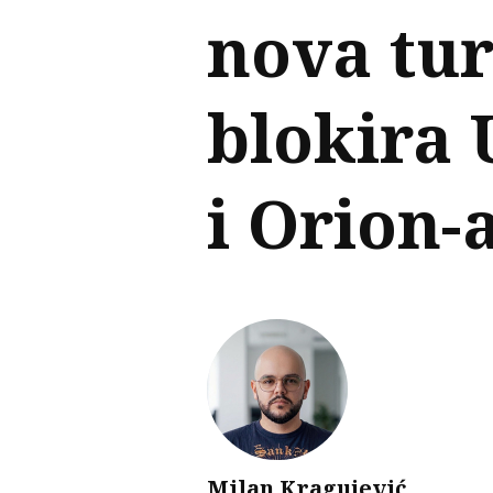
nova tu
blokira 
i Orion-
Milan Kragujević