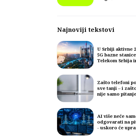
ugovora
Najnoviji tekstovi
U Srbiji aktivne 
5G bazne stanice
Telekom Srbija 
najveći broj
Zašto telefoni p
sve tanji – i zašt
nije samo pitanj
dizajna
AI više neće sam
odgovarati na pi
- uskoro će upra
mobilnim mreža