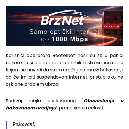
Korisnici operatora BeotelNet našli su se u panici
nakon što su od operatora primili zastrašujući mejl u
kojem se navodi da su im uređaji na mreži hakovani, i
da će im biti suspendovan Internet pristup ako ne
otklone problem ubrzo!
Sadržaj mejla naslovljenog "
Obavestenje o
hakovanom uredjaju
" prenosimo u celosti:
Poštovani,