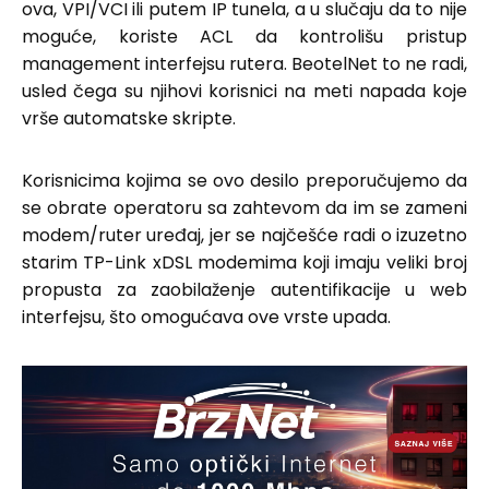
ova, VPI/VCI ili putem IP tunela, a u slučaju da to nije
moguće, koriste ACL da kontrolišu pristup
management interfejsu rutera. BeotelNet to ne radi,
usled čega su njihovi korisnici na meti napada koje
vrše automatske skripte.
Korisnicima kojima se ovo desilo preporučujemo da
se obrate operatoru sa zahtevom da im se zameni
modem/ruter uređaj, jer se najčešće radi o izuzetno
starim TP-Link xDSL modemima koji imaju veliki broj
propusta za zaobilaženje autentifikacije u web
interfejsu, što omogućava ove vrste upada.