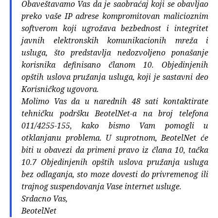
Obaveštavamo Vas da je saobraćaj koji se obavljao
preko vaše IP adrese kompromitovan malicioznim
softverom koji ugrožava bezbednost i integritet
javnih elektronskih komunikacionih mreža i
usluga, što predstavlja nedozvoljeno ponašanje
korisnika definisano članom 10. Objedinjenih
opštih uslova pružanja usluga, koji je sastavni deo
Korisničkog ugovora.
Molimo Vas da u narednih 48 sati kontaktirate
tehničku podršku BeotelNet-a na broj telefona
011/4255-155, kako bismo Vam pomogli u
otklanjanu problema. U suprotnom, BeotelNet će
biti u obavezi da primeni pravo iz člana 10, tačka
10.7 Objedinjenih opštih uslova pružanja usluga
bez odlaganja, sto moze dovesti do privremenog ili
trajnog suspendovanja Vase internet usluge.
Srdacno Vas,
BeotelNet