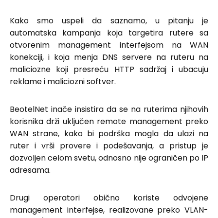
Kako smo uspeli da saznamo, u pitanju je
automatska kampanja koja targetira rutere sa
otvorenim management interfejsom na WAN
konekciji, i koja menja DNS servere na ruteru na
maliciozne koji presreću HTTP sadržaj i ubacuju
reklame i maliciozni softver.
BeotelNet inače insistira da se na ruterima njihovih
korisnika drži uključen remote management preko
WAN strane, kako bi podrška mogla da ulazi na
ruter i vrši provere i podešavanja, a pristup je
dozvoljen celom svetu, odnosno nije ograničen po IP
adresama.
Drugi operatori obično koriste odvojene
management interfejse, realizovane preko VLAN-