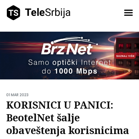
Pretražite
tekstove
01 MAR 2023
KORISNICI U PANICI:
BeotelNet šalje
obaveštenja korisnicima