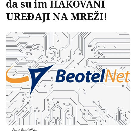
da su im HAKOVANI
UREĐAJI NA MREŽI!
Foto: BeotelNet