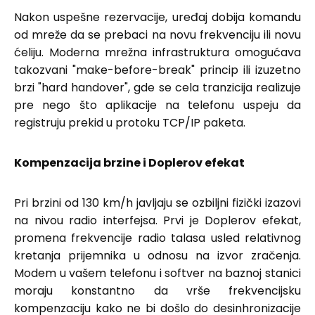
Nakon uspešne rezervacije, uređaj dobija komandu
od mreže da se prebaci na novu frekvenciju ili novu
ćeliju. Moderna mrežna infrastruktura omogućava
takozvani "make-before-break" princip ili izuzetno
brzi "hard handover", gde se cela tranzicija realizuje
pre nego što aplikacije na telefonu uspeju da
registruju prekid u protoku TCP/IP paketa.
Kompenzacija brzine i Doplerov efekat
Pri brzini od 130 km/h javljaju se ozbiljni fizički izazovi
na nivou radio interfejsa. Prvi je Doplerov efekat,
promena frekvencije radio talasa usled relativnog
kretanja prijemnika u odnosu na izvor zračenja.
Modem u vašem telefonu i softver na baznoj stanici
moraju konstantno da vrše frekvencijsku
kompenzaciju kako ne bi došlo do desinhronizacije