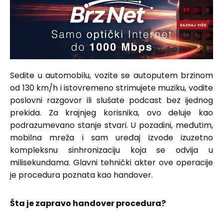
Sedite u automobilu, vozite se autoputem brzinom
od 130 km/h i istovremeno strimujete muziku, vodite
poslovni razgovor ili slušate podcast bez ijednog
prekida. Za krajnjeg korisnika, ovo deluje kao
podrazumevano stanje stvari. U pozadini, međutim,
mobilna mreža i sam uređaj izvode izuzetno
kompleksnu sinhronizaciju koja se odvija u
milisekundama. Glavni tehnički akter ove operacije
je procedura poznata kao handover.
Šta je zapravo handover procedura?