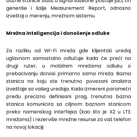
bazne stanice slabi, a signal susedne postaje jači, on
generiše i šalje Measurement Report, odnosno
izveštaj o merenju, mrežnom sistemu.
Mrežna inteligencija i donošenje odluke
Za razliku od Wi-Fi mreža gde klijentski uređaj
uglavnom samostalno odlučuje kada će preći na
drugi ruter, u mobilnim mrežama odluku o
prebacivanju donosi primarno sama mreža. Bazna
stanica na koju ste trenutno povezani analizira
izveštaje sa vašeg uređaja. Kada izmereni parametri
pređu precizno definisani prag, trenutna bazna
stanica komunicira sa ciljnom baznom stanicom
preko namenskog interfejsa (kao što je X2 u LTE
mrežama) i rezerviše mrežne resurse za vaš telefon
na novoj lokaciji.