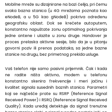
Mobilne mreže su dizajnirane na bazi ćelija, pri čemu
svaka bazna stanica (u 4G mrežama poznata kao
eNodeB, a u 5G kao gNodeB) pokriva određenu
geografsku oblast. Dok se krećete autoputem,
konstantno napuštate zonu optimalnog pokrivanja
jedne antene i ulazite u zonu druge. Handover je
proces prelaska aktivne sesije, bilo da je u pitanju
govorni poziv ili prenos podataka, sa jedne bazne
stanice na drugu, bez primetnog prekida usluge.
Vaš telefon nije samo pasivni prijemnik. Čak i kada
ne radite ništa aktivno, modem u telefonu
konstantno skenira frekvencije i meri jačinu i
kvalitet signala susednih baznih stanica. Parametri
koji se najčešće prate su RSRP (Reference Signal
Received Power) i RSRQ (Reference Signal Received
Quality). Kada uređaj detektuje da signal trenutne