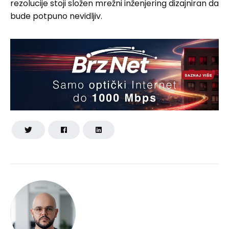
rezolucije stoji složen mrežni inženjering dizajniran da
bude potpuno nevidljiv.