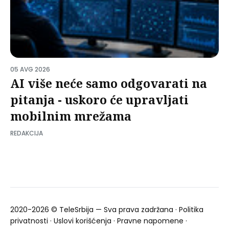
05 AVG 2026
AI više neće samo odgovarati na
pitanja - uskoro će upravljati
mobilnim mrežama
REDAKCIJA
2020-2026 ©
TeleSrbija
— Sva prava zadržana ·
Politika
privatnosti
·
Uslovi korišćenja
·
Pravne napomene
·