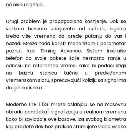
na nivou signala.
Drugi problem je propagaciono kašnjenje. Dok se
velikom brzinom udaljavate od antene, signalu
treba više vremena da pređe putanju do vas i
nazad. Mreža tada koristi mehanizam i parametar
poznat kao Timing Advance. Sistem instruiše
telefon da svoje pakete šalje neznatno ranije u
odnosu na referentno vreme, kako bi podaci stigli
na baznu stanicu tačno u predviđenom
vremenskom slotu, sprečavajući koliziju sa signalima
drugih korisnika.
Moderne LTE i 5G mreže oslanjaju se na masovnu
obradu podataka i signalizaciju u realnom vremenu
kako bi savladale ove izazove. Iza svakog kilometra
koji pređete dok bez prekida strimujete video visoke