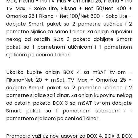
Max, Fiksna + iris TV Plus + Omorika 25, Fiksna + iris
TV Max + Soko Lite, Fiksna + Net 50/Net 400 +
Omorika 25 i Fiksna + Net 100/Net 600 + Soko Lite -
dobijate Smart paket sa 2 pametne utičnice i 2
pametne sijalice za samo 1 dinar. Za onlajn kupovinu
nekog od ostalih BOX 3 paketa dobijate Smart
paket sa 1 pametnom utičnicom i 1 pametnom
sijalicom po ceni od 1 dinar.
Ukoliko kupite onlajn BOX 4 sa mSAT tv-om -
Fiksna+Net 20 + m:Sat TV Max + Omorika 25 -
dobijate Smart paket sa 2 pametne utičnice i 2
pametne sijalice za 1 dinar. Za onlajn kupovinu nekog
od ostalih paketa BOX 3 sa mSAT tv-om dobijate
Smart paket sa 1 pametnom utičnicom i 1
pametnom sijalicom po ceni od 1 dinar.
Promocija važi uz novi ugovor za BOX 4, BOX 3, BOX