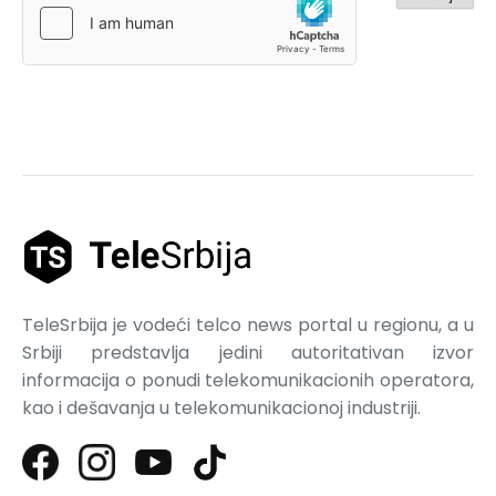
TeleSrbija je vodeći telco news portal u regionu, a u
Srbiji predstavlja jedini autoritativan izvor
informacija o ponudi telekomunikacionih operatora,
kao i dešavanja u telekomunikacionoj industriji.