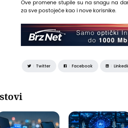
Ove promene stupile su na snagu na dan n
za sve postojeće kao i nove korisnike.
Twitter
Facebook
Linked
stovi