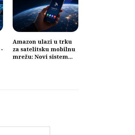
Amazon ulazi u trku
 -
za satelitsku mobilnu
mrežu: Novi sistem
mogao bi da poveže
telefone bez baznih
stanica