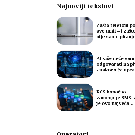
Najnoviji tekstovi
Zašto telefoni p
sve tanji – i zašt
nije samo pitanj
dizajna
AI više neće sam
odgovarati na pi
- uskoro će upra
mobilnim mreža
RCS konačno
zamenjuje SMS: 
je ovo najveća
promena u razm
poruka u posled
30 godina?
Operatori