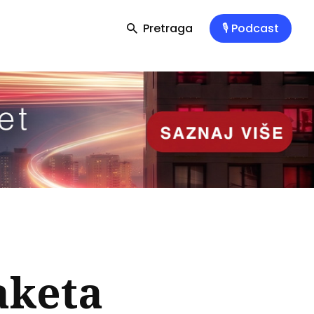
Pretraga
🎙️ Podcast
aketa