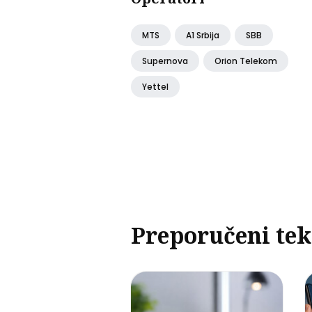
MTS
A1 Srbija
SBB
Supernova
Orion Telekom
Yettel
Preporučeni tek