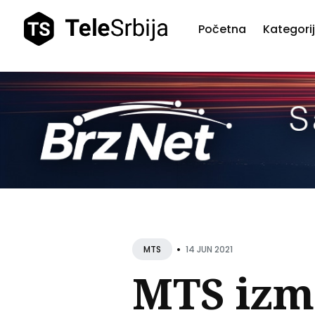
Početna
Kategori
Pretr
teks
•
14 JUN 2021
MTS
MTS izm