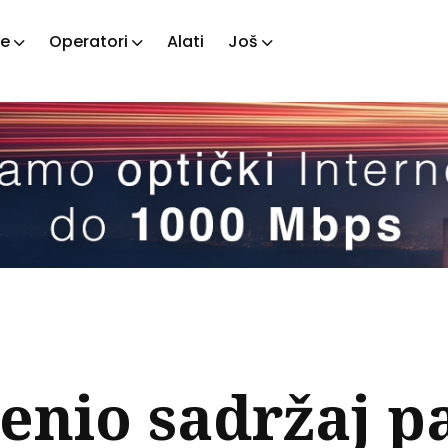
je
Operatori
Alati
Još
ažite
tove
enio sadržaj p