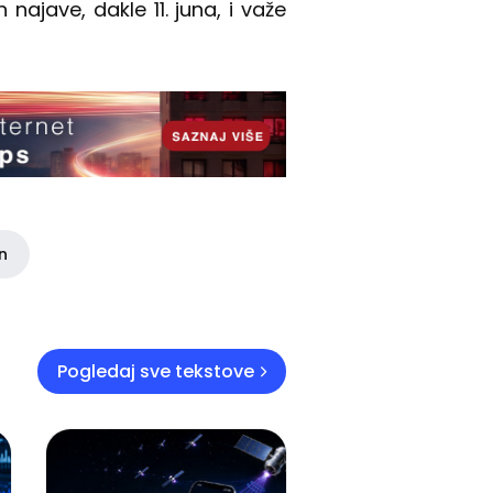
ajave, dakle 11. juna, i važe
in
Pogledaj sve tekstove