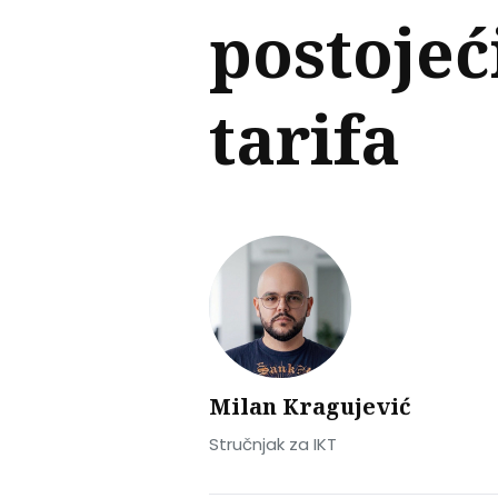
postoje
tarifa
Milan Kragujević
Stručnjak za IKT