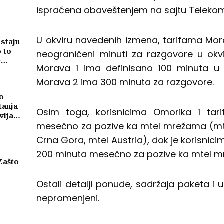
ispraćena
obaveštenjem na sajtu Teleko
U okviru navedenih izmena, tarifama Mora
ostaju
o to
neograničeni minuti za razgovore u okv
e
Morava 1 ima definisano 100 minuta u
Morava 2 ima 300 minuta za razgovore.
o
tanja
Osim toga, korisnicima Omorika 1 tari
vljati
mesečno za pozive ka mtel mrežama (mte
ma
Crna Gora, mtel Austria), dok je korisnic
200 minuta mesečno za pozive ka mtel 
Zašto
eni
Ostali detalji ponude, sadržaja paketa i 
njih
nepromenjeni.