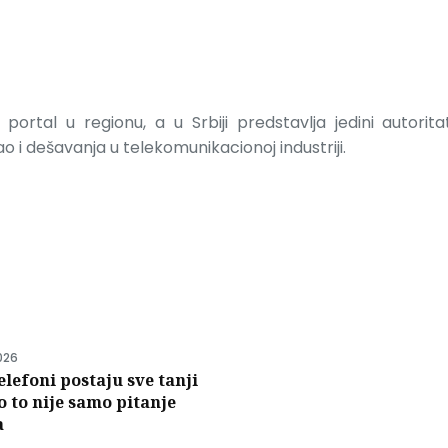
portal u regionu, a u Srbiji predstavlja jedini autorit
 i dešavanja u telekomunikacionoj industriji.
i
026
elefoni postaju sve tanji
to to nije samo pitanje
a