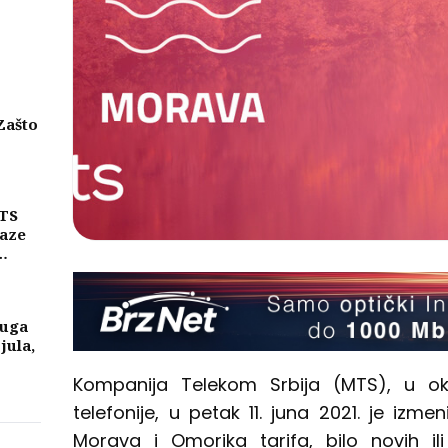
Zašto
eni
njih
MTS
laze
ike
a
luga
 jula,
Kompanija Telekom Srbija (MTS), u ok
telefonije, u petak 11. juna 2021. je iz
Morava i Omorika tarifa, bilo novih il