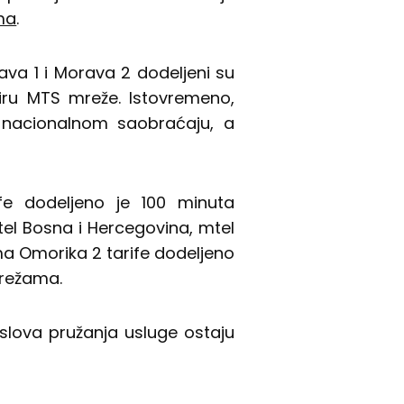
ma
.
va 1 i Morava 2 dodeljeni su
iru MTS mreže. Istovremeno,
 nacionalnom saobraćaju, a
fe dodeljeno je 100 minuta
l Bosna i Hercegovina, mtel
ima Omorika 2 tarife dodeljeno
mrežama.
uslova pružanja usluge ostaju