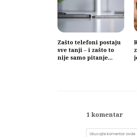
Zašto telefoni postaju
sve tanji – i zašto to
nije samo pitanje
j
dizajna
p
1 komentar