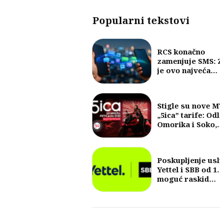
Popularni tekstovi
RCS konačno
zamenjuje SMS: 
je ovo najveća
promena u razm
poruka u posled
30 godina?
Stigle su nove 
„5ica” tarife: Od
Omorika i Soko,
fokus na 5G i vel
količine internet
Poskupljenje us
Yettel i SBB od 1.
moguć raskid
ugovora