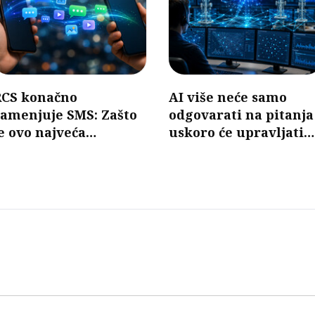
RCS konačno
AI više neće samo
zamenjuje SMS: Zašto
odgovarati na pitanja
e ovo najveća
uskoro će upravljati
promena u razmeni
mobilnim mrežama
oruka u poslednjih 30
godina?