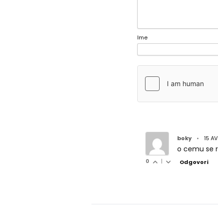
Ime
boky
•
15 A
o cemu se ra
0
|
Odgovori