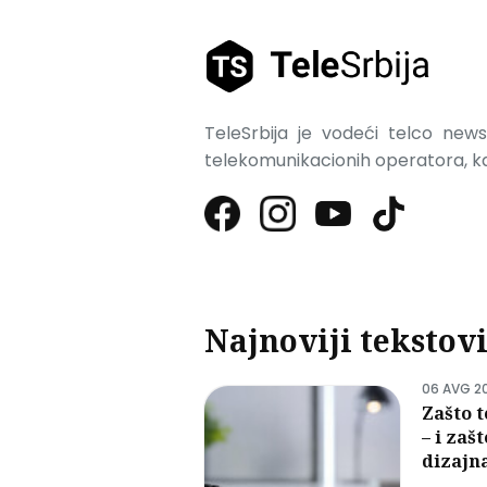
TeleSrbija je vodeći telco news 
telekomunikacionih operatora, kao
Najnoviji tekstov
06 AVG 2
Zašto t
– i zaš
dizajn