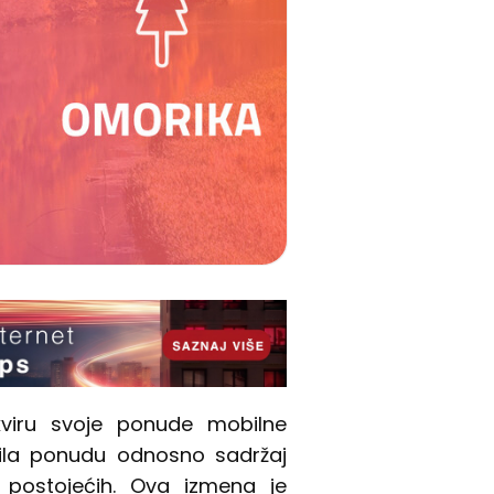
viru svoje ponude mobilne
menila ponudu odnosno sadržaj
i postojećih. Ova izmena je