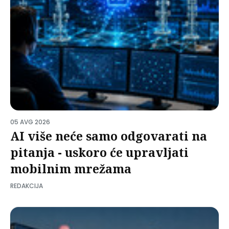
05 AVG 2026
AI više neće samo odgovarati na
pitanja - uskoro će upravljati
mobilnim mrežama
REDAKCIJA