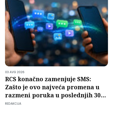
03 AVG 2026
RCS konačno zamenjuje SMS:
Zašto je ovo najveća promena u
razmeni poruka u poslednjih 30
godina?
REDAKCIJA