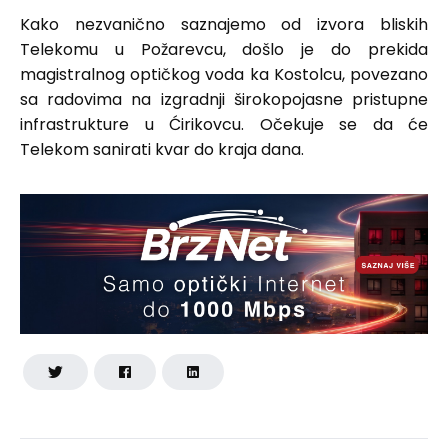
Kako nezvanično saznajemo od izvora bliskih
Telekomu u Požarevcu, došlo je do prekida
magistralnog optičkog voda ka Kostolcu, povezano
sa radovima na izgradnji širokopojasne pristupne
infrastrukture u Ćirikovcu. Očekuje se da će
Telekom sanirati kvar do kraja dana.