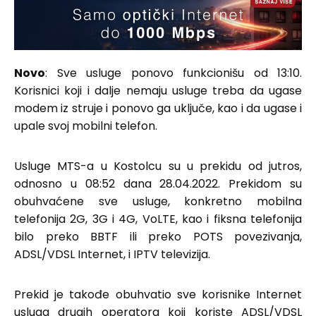
Novo
: Sve usluge ponovo funkcionišu od 13:10.
Korisnici koji i dalje nemaju usluge treba da ugase
modem iz struje i ponovo ga uključe, kao i da ugase i
upale svoj mobilni telefon.
Usluge MTS-a u Kostolcu su u prekidu od jutros,
odnosno u 08:52 dana 28.04.2022. Prekidom su
obuhvaćene sve usluge, konkretno mobilna
telefonija 2G, 3G i 4G, VoLTE, kao i fiksna telefonija
bilo preko BBTF ili preko POTS povezivanja,
ADSL/VDSL Internet, i IPTV televizija.
Prekid je takođe obuhvatio sve korisnike Internet
usluga drugih operatora koji koriste ADSL/VDSL