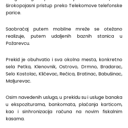
širokopojasni pristup preko Telekomove telefonske
parice.
Saobraćaj putem mobilne mreže se otežano
realizuje, putem udaljenih baznih stanica u
Požarevcu.
Prekid je obuhvatio i sva okolna mesta, konkretno
sela Petka, Klenovnik, Ostrovo, Drmno, Bradarac,
Selo Kostolac, Kličevac, Rečica, Bratinac, Babušinac,
Maljurevac.
Osim navedenih usluga, u prekidu su i usluge banaka
u ekspoziturama, bankomata, plaćanja karticom,
kao i sinhronizacija računa na novim fiskalnim
kasama.