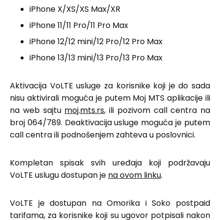
iPhone X/XS/XS Max/XR
iPhone 11/11 Pro/11 Pro Max
iPhone 12/12 mini/12 Pro/12 Pro Max
iPhone 13/13 mini/13 Pro/13 Pro Max
Aktivacija VoLTE usluge za korisnike koji je do sada
nisu aktivirali moguća je putem Moj MTS aplikacije ili
na web sajtu
moj.mts.rs
, ili pozivom call centra na
broj 064/789. Deaktivacija usluge moguća je putem
call centra ili podnošenjem zahteva u poslovnici.
Kompletan spisak svih uređaja koji podržavaju
VoLTE uslugu dostupan je
na ovom linku
.
VoLTE je dostupan na Omorika i Soko postpaid
tarifama, za korisnike koji su ugovor potpisali nakon