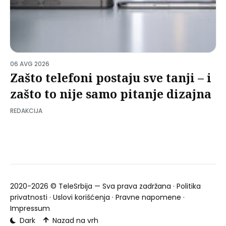
06 AVG 2026
Zašto telefoni postaju sve tanji – i
zašto to nije samo pitanje dizajna
REDAKCIJA
2020-2026 ©
TeleSrbija
— Sva prava zadržana ·
Politika
privatnosti
·
Uslovi korišćenja
·
Pravne napomene
·
Impressum
Dark
Nazad na vrh