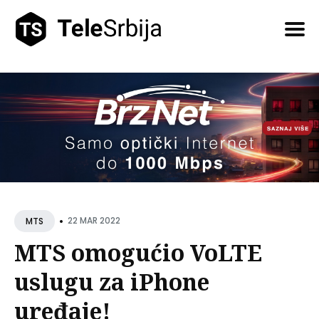
Pretražite
tekstove
•
22 MAR 2022
MTS
MTS omogućio VoLTE
uslugu za iPhone
uređaje!