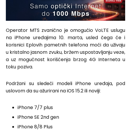
Operator MTS zvanično je omogućio VoLTE uslugu
na iPhone uređajima 10. marta, usled čega će i
korisnici Eplovih pametnih telefona moći da uživaju
u kristalno jasnom zvuku, bržem uspostavljanju veze,
a uz mogućnost korišćenja brzog 4G Interneta u
toku poziva.
Podržani su sledeći modeli iPhone uređaja, pod
uslovom da su ažurirani na iOS 15.2 ili noviji:
iPhone 7/7 plus
iPhone SE 2nd gen
iPhone 8/8 Plus