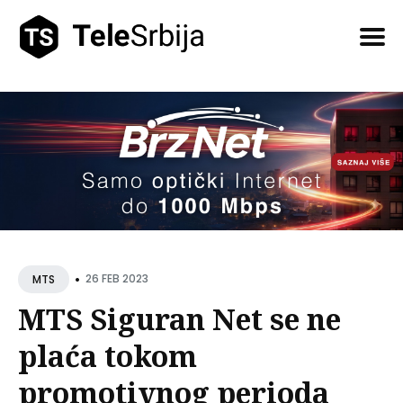
Pretražite
tekstove
•
26 FEB 2023
MTS
MTS Siguran Net se ne
plaća tokom
promotivnog perioda