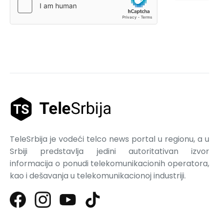
TeleSrbija je vodeći telco news portal u regionu, a u
Srbiji predstavlja jedini autoritativan izvor
informacija o ponudi telekomunikacionih operatora,
kao i dešavanja u telekomunikacionoj industriji.