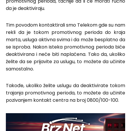
promotivnog perioda, tačnije da li će morati ručno
da je deaktiviraju.
Tim povodom kontaktirali smo Telekom gde su nam
rekli da je tokom promotivnog perioda do kraja
marta, usluga aktivna svima i da može besplatno da
se isproba. Nakon isteka promotivnog perioda biće
deaktivirana i neće biti naplaćena. Tako da, ukoliko
želite da se prijavite za uslugu, to možete da učinite
samostalno.
Takođe, ukoliko želite uslugu da deaktivirate tokom
trajanja promotivnog perioda, to možete da učinite
pozivanjem kontakt centra na broj 0800/100-100.