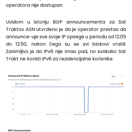
operatora nije dostupan.
Uvidom u istoriju BGP announcementa za Sat
Traktov ASN utvrđeno je da je operator prestao da
announce-uje sve svoje IP opsege u periodu od 12:05
do 12:50, nakon čega su se svi blokovi vratili.
Zanimljivo je da IPv6 nije imao pad, no svakako Sat
Trakt ne koristi IPv6 za rezidencijalne korisnike.