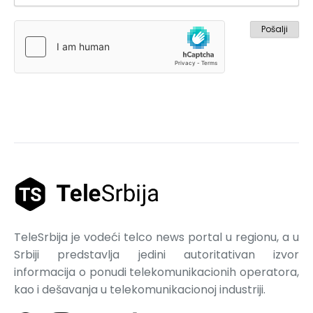
TeleSrbija je vodeći telco news portal u regionu, a u
Srbiji predstavlja jedini autoritativan izvor
informacija o ponudi telekomunikacionih operatora,
kao i dešavanja u telekomunikacionoj industriji.