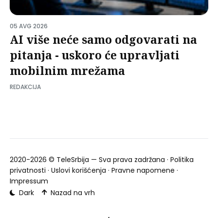
05 AVG 2026
AI više neće samo odgovarati na
pitanja - uskoro će upravljati
mobilnim mrežama
REDAKCIJA
2020-2026 ©
TeleSrbija
— Sva prava zadržana ·
Politika
privatnosti
·
Uslovi korišćenja
·
Pravne napomene
·
Impressum
Dark
Nazad na vrh