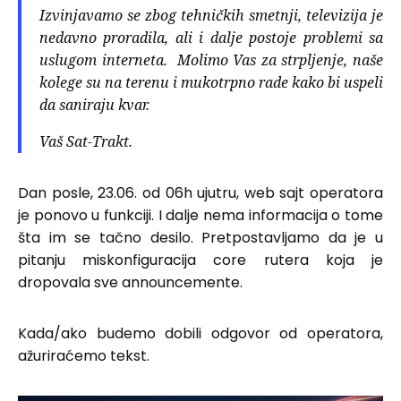
Izvinjavamo se zbog tehničkih smetnji, televizija je
nedavno proradila, ali i dalje postoje problemi sa
uslugom interneta. Molimo Vas za strpljenje, naše
kolege su na terenu i mukotrpno rade kako bi uspeli
da saniraju kvar.
Vaš Sat-Trakt.
Dan posle, 23.06. od 06h ujutru, web sajt operatora
je ponovo u funkciji. I dalje nema informacija o tome
šta im se tačno desilo. Pretpostavljamo da je u
pitanju miskonfiguracija core rutera koja je
dropovala sve announcemente.
Kada/ako budemo dobili odgovor od operatora,
ažuriraćemo tekst.