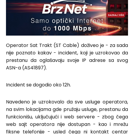
Operator Sat Trakt (ST Cable) doživeo je - za sada
nije poznato kakav - incident, koji je uzrokovao da
prestanu da oglašavaju svoje IP adrese sa svog
ASN-a (AS41897).
Incident se dogodio oko 12h.
Navedeno je uzrokovalo da sve usluge operatora,
na svim lokacijama gde pružaju usluge, prestanu da
funkcionišu, uključujući i web servere - zbog čega
web sajt operatora nije dostupan - kao i mrežu
fiksne telefonije - usled čega ni kontakt centar