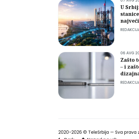
07 AVG 2
U Srbij
stanic
najveći
REDAKCIJ
06 AVG 2
Zašto t
– i zaš
dizajn
REDAKCIJ
2020-2026 ©
TeleSrbija
— Sva prava 