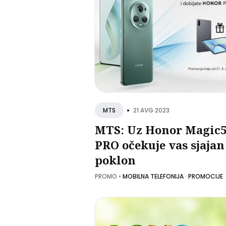
•
21 AVG 2023
MTS
MTS: Uz Honor Magic
PRO očekuje vas sjajan
poklon
PROMO
•
MOBILNA TELEFONIJA
·
PROMOCIJE