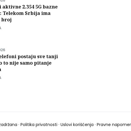
026
i aktivne 2.354 5G bazne
e: Telekom Srbija ima
 broj
A
026
elefoni postaju sve tanji
to to nije samo pitanje
a
A
zadržana ·
Politika privatnosti
·
Uslovi korišćenja
·
Pravne napome