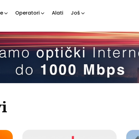
je
Operatori
Alati
Još
ažite
tove
i