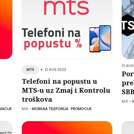
21 AVG
•
21 AVG 2023
MTS
Por
Telefoni na popustu u
pre
MTS-u uz Zmaj i Kontrolu
SBB
troškova
M.K.
•
V
MACIJE
M.K.
•
MOBILNA TELEFONIJA
·
PROMOCIJE