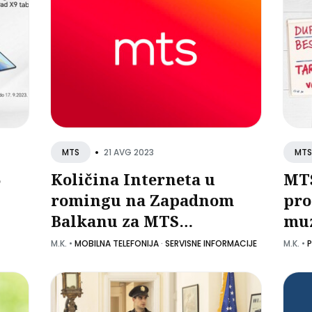
•
21 AVG 2023
MTS
MTS
5
Količina Interneta u
MTS
romingu na Zapadnom
pro
Balkanu za MTS
muz
korisnike od danas
M.K.
•
MOBILNA TELEFONIJA
·
SERVISNE INFORMACIJE
M.K.
•
dostupna na Moj MTS
portalu i aplikaciji