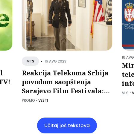
16 AVG
•
16 AVG 2023
MTS
Min
l
Reakcija Telekoma Srbija
tel
TV!
povodom saopštenja
inf
Sarajevo Film Festivala:
obj
M.K.
•
V
Organizatori Sarajevo
pro
PROMO
•
VESTI
Film Festivala bili
na 
upoznati sa
DO
predstavljanjem projekta
Učitaj još tekstova