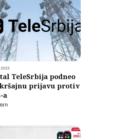
 2023
tal TeleSrbija podneo
kršajnu prijavu protiv
-a
ESTI