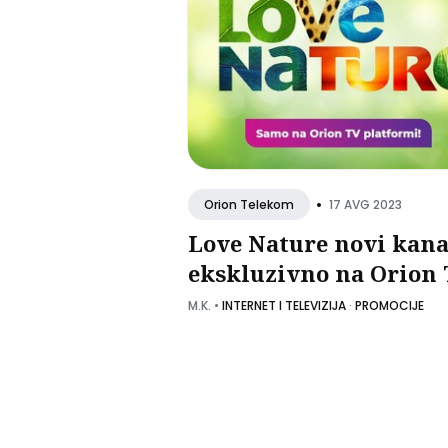
•
17 AVG 2023
Orion Telekom
Love Nature novi kana
ekskluzivno na Orion 
M.K.
•
INTERNET I TELEVIZIJA
·
PROMOCIJE