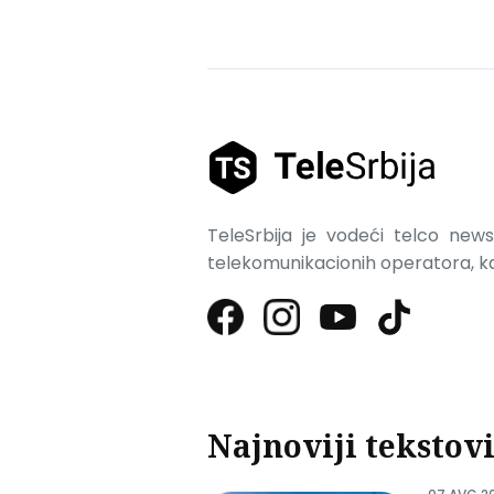
TeleSrbija je vodeći telco news 
telekomunikacionih operatora, kao
Najnoviji tekstov