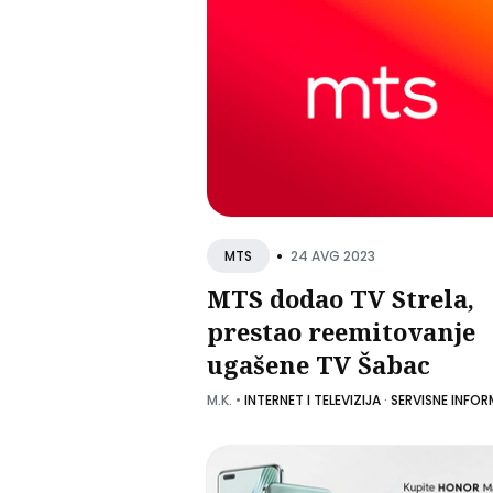
•
24 AVG 2023
MTS
MTS dodao TV Strela,
prestao reemitovanje
ugašene TV Šabac
M.K.
•
INTERNET I TELEVIZIJA
·
SERVISNE INFOR