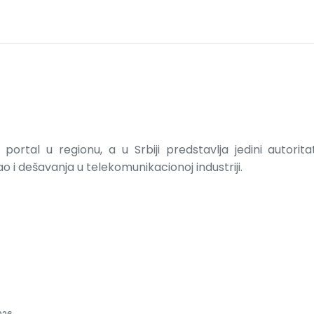
Heroji Halijarda
portal u regionu, a u Srbiji predstavlja jedini autorit
 i dešavanja u telekomunikacionoj industriji.
i