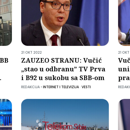
21 OKT 2022
21 OKT
SBB
ZAUZEO STRANU: Vučić
Vuč
„stao u odbranu” TV Prva
uni
i B92 u sukobu sa SBB-om
pra
gl
REDAKCIJA
•
INTERNET I TELEVIZIJA
·
VESTI
REDAK