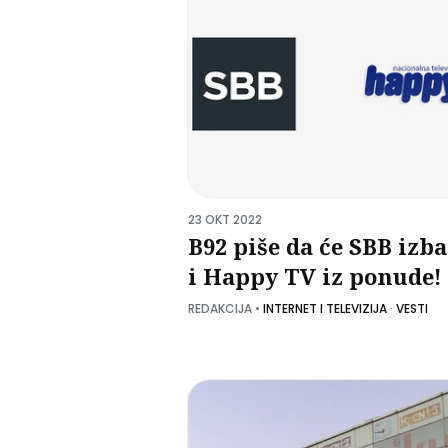
23 OKT 2022
B92 piše da će SBB izba
i Happy TV iz ponude!
REDAKCIJA
•
INTERNET I TELEVIZIJA
·
VESTI