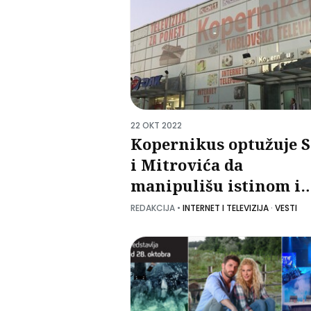
22 OKT 2022
Kopernikus optužuje 
i Mitrovića da
manipulišu istinom i
izvlače pare u
REDAKCIJA
•
INTERNET I TELEVIZIJA
·
VESTI
Luksemburg