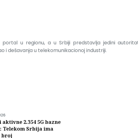
portal u regionu, a u Srbiji predstavlja jedini autorit
 i dešavanja u telekomunikacionoj industriji.
i
026
i aktivne 2.354 5G bazne
e: Telekom Srbija ima
 broj