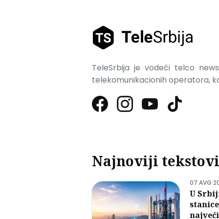
TeleSrbija je vodeći telco news 
telekomunikacionih operatora, kao
Najnoviji tekstov
07 AVG 2
U Srbij
stanic
najveći