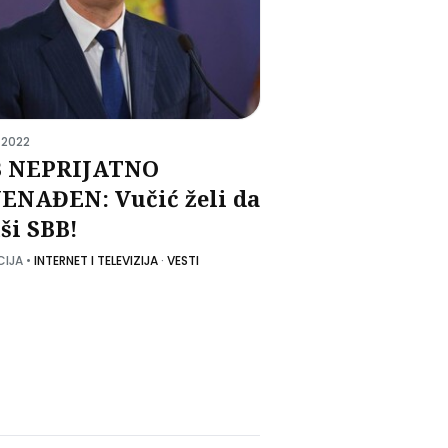
 2022
B NEPRIJATNO
ENAĐEN: Vučić želi da
ši SBB!
CIJA
•
INTERNET I TELEVIZIJA
·
VESTI