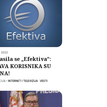
 2022
asila se „Efektiva”:
AVA KORISNIKA SU
SNA!
CIJA
•
INTERNET I TELEVIZIJA
·
VESTI