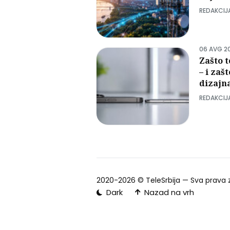
REDAKCIJ
06 AVG 2
Zašto t
– i zaš
dizajn
REDAKCIJ
2020-2026 ©
TeleSrbija
— Sva prava 
Nazad na vrh
Dark