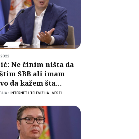
 2022
ić: Ne činim ništa da
štim SBB ali imam
vo da kažem šta
edam
CIJA
•
INTERNET I TELEVIZIJA
·
VESTI