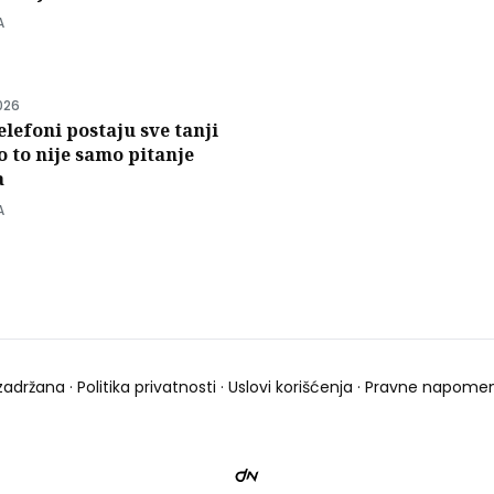
A
026
elefoni postaju sve tanji
to to nije samo pitanje
a
A
zadržana ·
Politika privatnosti
·
Uslovi korišćenja
·
Pravne napome