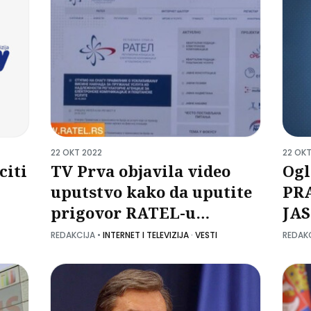
22 OKT 2022
22 OKT
citi
TV Prva objavila video
Ogl
uputstvo kako da uputite
PR
prigovor RATEL-u
JA
povodom SBB-ovog
REDAKCIJA
•
INTERNET I TELEVIZIJA
·
VESTI
REDAK
ukidanja kanala