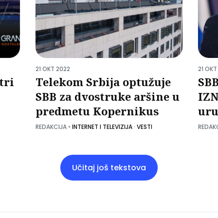
21 OKT 2022
21 OKT
tri
Telekom Srbija optužuje
SB
SBB za dvostruke aršine u
IZN
predmetu Kopernikus
uru
REDAKCIJA
•
INTERNET I TELEVIZIJA
·
VESTI
REDAK
Učitaj još tekstova