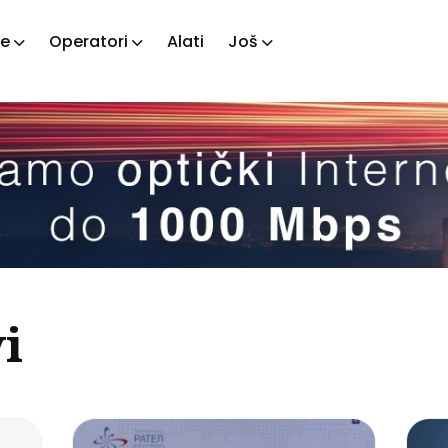
je
Operatori
Alati
Još
ažite
tove
i