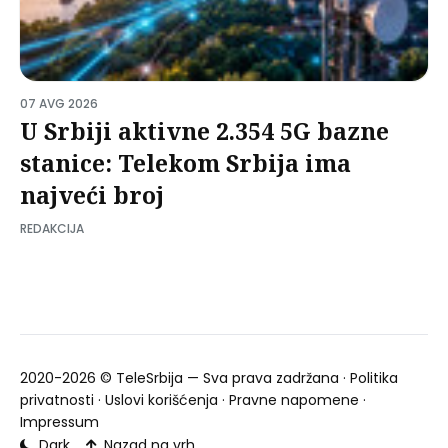
07 AVG 2026
U Srbiji aktivne 2.354 5G bazne
stanice: Telekom Srbija ima
najveći broj
REDAKCIJA
2020-2026 ©
TeleSrbija
— Sva prava zadržana ·
Politika
privatnosti
·
Uslovi korišćenja
·
Pravne napomene
·
Impressum
Dark
Nazad na vrh