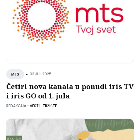
•
03 JUL 2025
MTS
Četiri nova kanala u ponudi iris TV
i iris GO od 1. jula
REDAKCIJA
•
VESTI
·
TRŽIŠTE