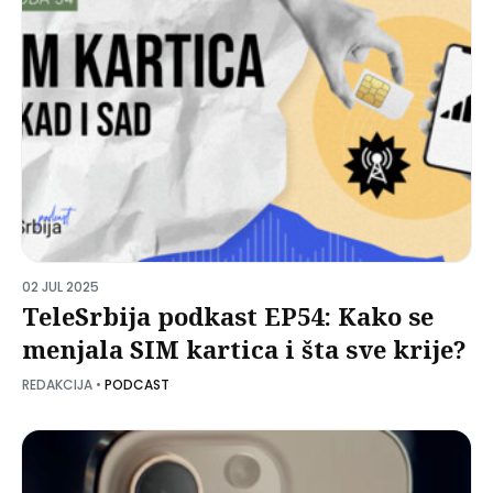
02 JUL 2025
TeleSrbija podkast EP54: Kako se
menjala SIM kartica i šta sve krije?
REDAKCIJA
•
PODCAST