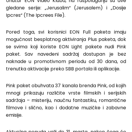
Unutar EON Video Kluba, na raspolaganju su dve
gledane serije: „Jerusalim“ (Jerusalem) i „Dosije
Ipcres“ (The Ipcrees File).
Pored toga, svi korisnici EON Full paketa imaju
mogućnost besplatnog aktiviranja Plus paketa, dok
se svima koji koriste EON Light pakete nudi Pink
paket. Sav navedeni sadržaj dostupan je bez
naknade u promotivnom periodu od 30 dana, od
trenutka aktivacije preko SBB portala ili aplikacije.
Pink paket obuhvata 37 kanala brenda Pink, od kojih
mnogi prikazuju različite vrste filmskih i serijskih
sadržaja – misteriju, naučnu fantastiku, romantične
filmove i slično, kao i dodatne muzičke i zabavne
emisije.
Aktuelna ponuda važi do 31. marta, nakon čega će