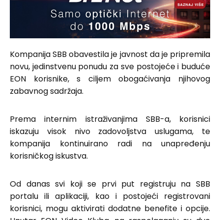
Kompanija SBB obavestila je javnost da je pripremila
novu, jedinstvenu ponudu za sve postojeće i buduće
EON korisnike, s ciljem obogaćivanja njihovog
zabavnog sadržaja.
Prema internim istraživanjima SBB-a, korisnici
iskazuju visok nivo zadovoljstva uslugama, te
kompanija kontinuirano radi na unapređenju
korisničkog iskustva.
Od danas svi koji se prvi put registruju na SBB
portalu ili aplikaciji, kao i postojeći registrovani
korisnici, mogu aktivirati dodatne benefite i opcije.