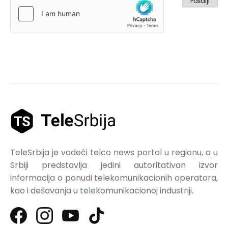
TeleSrbija je vodeći telco news portal u regionu, a u
Srbiji predstavlja jedini autoritativan izvor
informacija o ponudi telekomunikacionih operatora,
kao i dešavanja u telekomunikacionoj industriji.