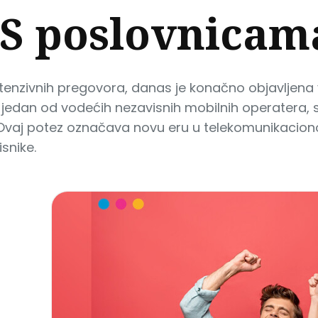
S poslovnicam
enzivnih pregovora, danas je konačno objavljena 
el, jedan od vodećih nezavisnih mobilnih operatera
Ovaj potez označava novu eru u telekomunikaciono
snike.