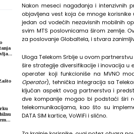
a
Nakon meseci nagađanja i intenzivnih 
objavljena vest koja će mnoge korisnike u
jedan od vodećih nezavisnih mobilnih o
svim MTS poslovnicama širom zemlje. O
za poslovanje Globaltela, i stvara zanimlj
o
tanja
vljati
Uloga Telekom Srbije u ovom partnerstv
ma
šire strategije diversifikacije i inovacija 
operater koji funkcioniše na MVNO mod
Zašto
Operator
), tehnička integracija sa Tele
ključan aspekt ovog partnerstva i predst
eni
njih
dve kompanije mogao bi podstaći širi r
telekomunikacijama, kao što su impleme
trku
bilnu
DATA SIM kartice, VoWiFi i slično.
tem
eže
nih
Za krajnje korisnike, ovaj potez otvara n