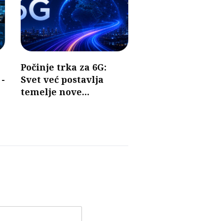
Počinje trka za 6G:
 -
Svet već postavlja
temelje nove
generacije mobilnih
mreža