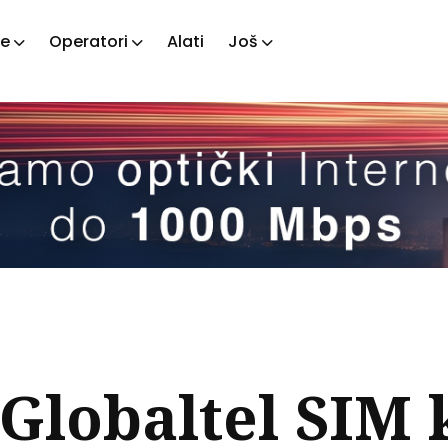
je
Operatori
Alati
Još
ažite
tove
Globaltel SIM 