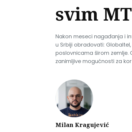
svim MT
Nakon meseci nagađanja i int
u Srbiji obradovati: Globalt
poslovnicama širom zemlje. 
zanimljive mogućnosti za kori
Milan Kragujević