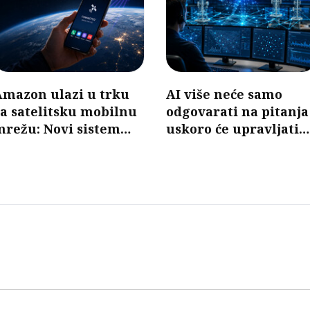
Amazon ulazi u trku
AI više neće samo
a satelitsku mobilnu
odgovarati na pitanja
mrežu: Novi sistem
uskoro će upravljati
mogao bi da poveže
mobilnim mrežama
elefone bez baznih
tanica