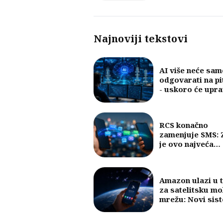
količine internet
Najnoviji tekstovi
AI više neće sam
odgovarati na pi
- uskoro će upra
mobilnim mreža
RCS konačno
zamenjuje SMS: 
je ovo najveća
promena u razm
poruka u posled
30 godina?
Amazon ulazi u 
za satelitsku mo
mrežu: Novi sis
mogao bi da pov
telefone bez baz