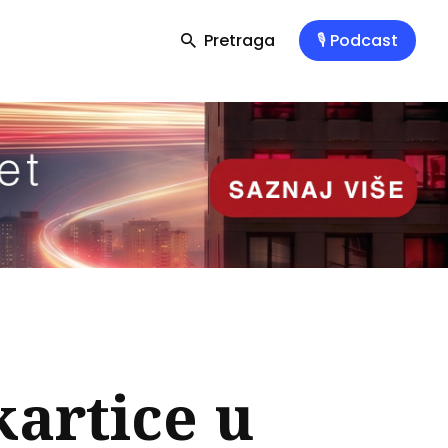
Pretraga
🎙️ Podcast
kartice u