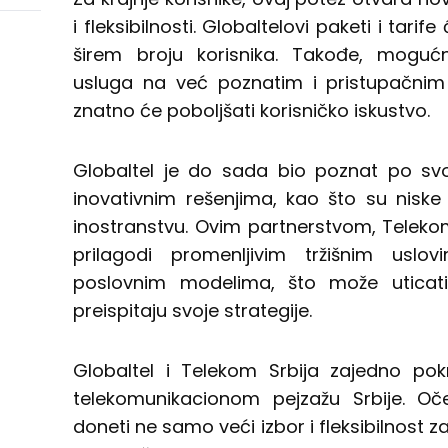
i fleksibilnosti. Globaltelovi paketi i tar
širem broju korisnika. Takođe, mogućn
usluga na već poznatim i pristupačnim
znatno će poboljšati korisničko iskustvo.
Globaltel je do sada bio poznat po sv
inovativnim rešenjima, kao što su niske 
inostranstvu. Ovim partnerstvom, Telek
prilagodi promenljivim tržišnim uslo
poslovnim modelima, što može uticat
preispitaju svoje strategije.
Globaltel i Telekom Srbija zajedno po
telekomunikacionom pejzažu Srbije. O
doneti ne samo veći izbor i fleksibilnost za