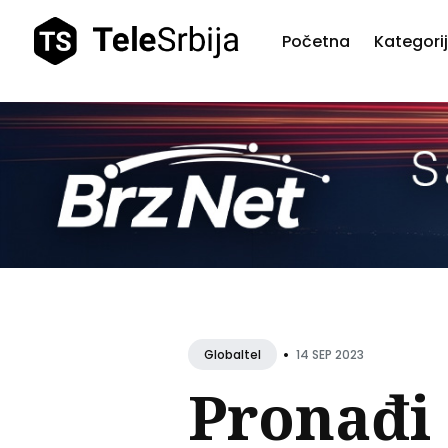
Početna
Kategori
Pretr
teks
•
14 SEP 2023
Globaltel
Pronađi 