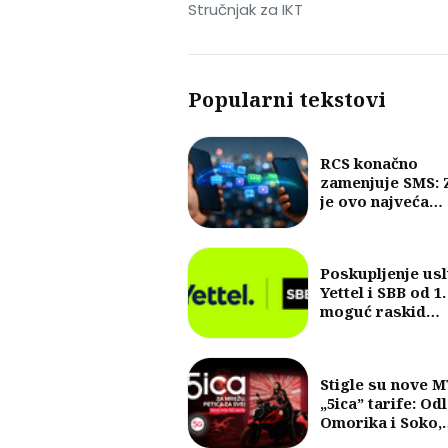
Stručnjak za IKT
Popularni tekstovi
RCS konačno
zamenjuje SMS: 
je ovo najveća
promena u razm
poruka u posled
30 godina?
Poskupljenje us
Yettel i SBB od 1.
moguć raskid
ugovora
Stigle su nove 
„5ica” tarife: Od
Omorika i Soko,
fokus na 5G i vel