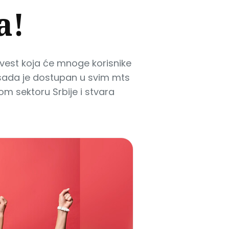
a!
vest koja će mnoge korisnike
, sada je dostupan u svim mts
m sektoru Srbije i stvara