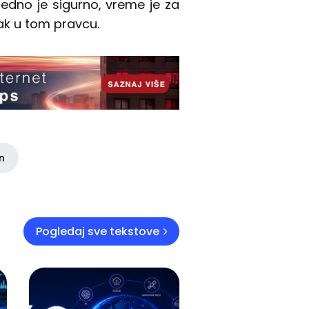
Jedno je sigurno, vreme je za
ak u tom pravcu.
in
Pogledaj sve tekstove