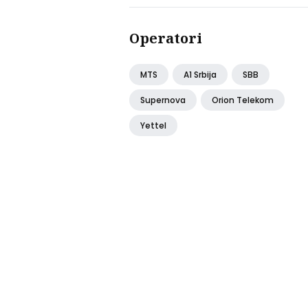
stanica
Operatori
MTS
A1 Srbija
SBB
Supernova
Orion Telekom
Yettel