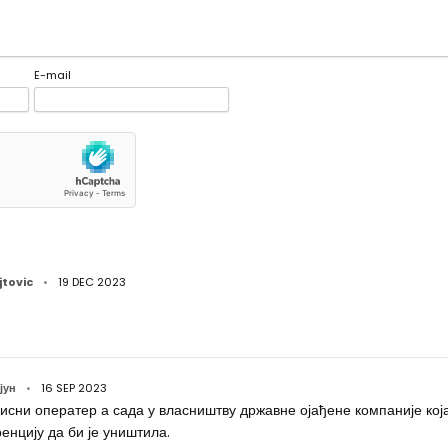
E-mail
tovic
•
19 DEC 2023
јун
•
16 SEP 2023
исни оператер а сада у власништву државне ојађене компаније кој
ренцију да би је уништила.