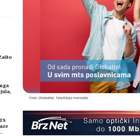
Zašto
eni
njih
luga
 jula,
Foto: Globaltel, TeleSrbija montaža
MTS
laze
ike