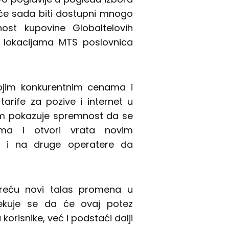
ife će sada biti dostupni mnogo
ost kupovine Globaltelovih
 lokacijama MTS poslovnica
ojim konkurentnim cenama i
tarife za pozive i internet u
om pokazuje spremnost da se
vima i otvori vrata novim
i i na druge operatere da
kreću novi talas promena u
čekuje se da će ovaj potez
 korisnike, već i podstaći dalji