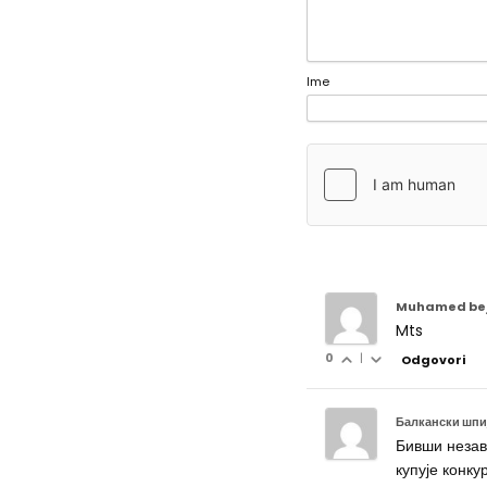
Ime
Muhamed bej
Mts
0
|
Odgovori
Балкански шпи
Бивши незав
купује конку