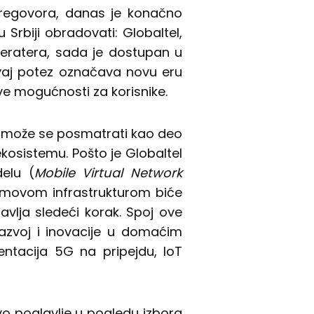
pregovora, danas je konačno
 Srbiji obradovati: Globaltel,
peratera, sada je dostupan u
vaj potez označava novu eru
ive mogućnosti za korisnike.
u može se posmatrati kao deo
u ekosistemu. Pošto je Globaltel
elu (
Mobile Virtual Network
komovom infrastrukturom biće
avlja sledeći korak. Spoj ove
azvoj i inovacije u domaćim
ntacija 5G na pripejdu, IoT
ovo poglavlje u pogledu izbora