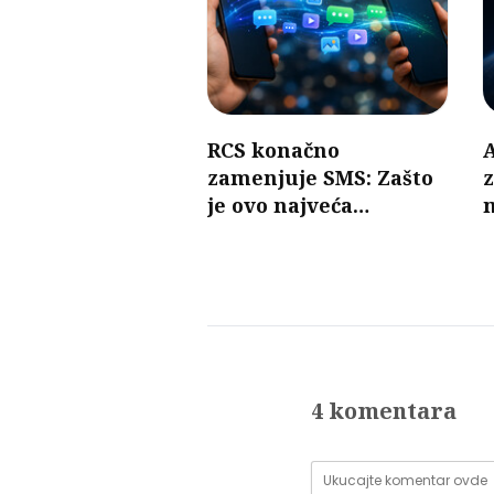
RCS konačno
zamenjuje SMS: Zašto
z
je ovo najveća
promena u razmeni
poruka u poslednjih 30
t
godina?
s
4 komentara