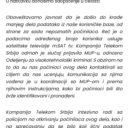
U nastavku donosimo saopštenje u celosti:
Obaveštavamo javnost da je došlo do krađe
manjeg dela podataka iz naše korisničke baze, od
strane za sada nepoznatih počinilaca. Reč je o
podacima određenog broja korisnika usluge
satelitske televizije m:SAT tv. Kompanija Telekom
Srbija odmah je slučaj prijavila MUP-u, odnosno
Odeljenju za visokotehnološki kriminal. S obzirom na
to da su nas počinioci ovog dela kontaktirali sa
ciljem da nas ucenjuju, komunikacija sa njima
vođena je u koordinaciji sa MUP-om i prema
njihovim instrukcijama, kako bi počinioci bili što
brže identifikovani i pronađeni.
Kompanija Telekom Srbija intezivno radi sa
policijom na otkrivanju počinilaca ovog dela, kao i
na sprečavanju da se bilo koji lični podatak