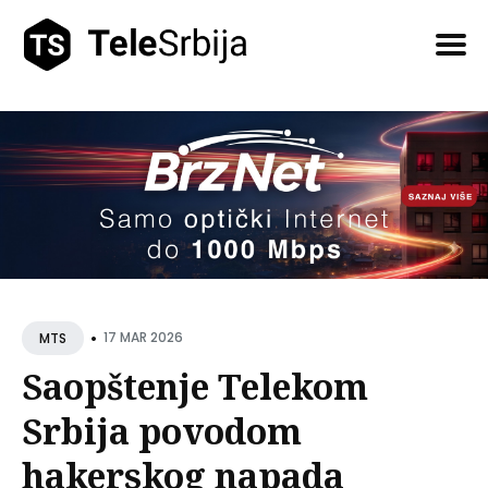
Pretražite
tekstove
•
17 MAR 2026
MTS
Saopštenje Telekom
Srbija povodom
hakerskog napada