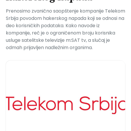
Prenosimo zvanično saopštenje kompanije Telekom
Srbija povodom hakerskog napada koji se odnosi na
deo korisničkih podataka. Kako navode iz
kompanije, reč je o ograničenom broju korisnika
usluge satelitske televizije m:SAT tv, a slučaj je
odmah prijavljen nadležnim organima.