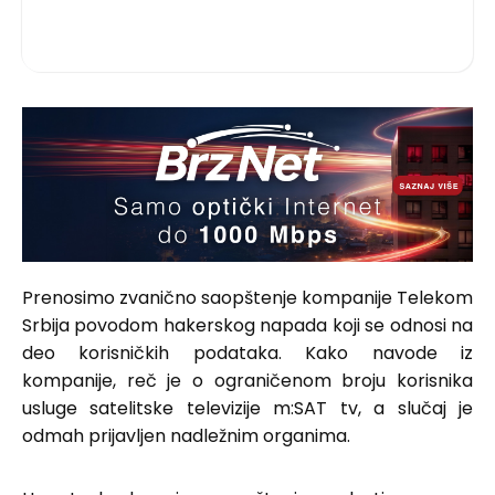
Prenosimo zvanično saopštenje kompanije Telekom
Srbija povodom hakerskog napada koji se odnosi na
deo korisničkih podataka. Kako navode iz
kompanije, reč je o ograničenom broju korisnika
usluge satelitske televizije m:SAT tv, a slučaj je
odmah prijavljen nadležnim organima.