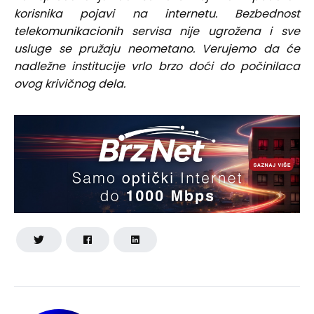
korisnika pojavi na internetu. Bezbednost
telekomunikacionih servisa nije ugrožena i sve
usluge se pružaju neometano. Verujemo da će
nadležne institucije vrlo brzo doći do počinilaca
ovog krivičnog dela.