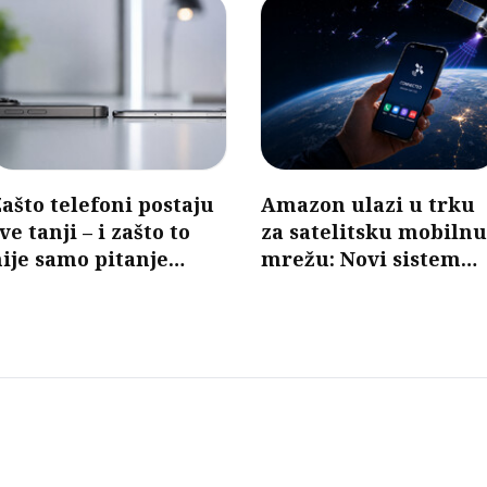
ašto telefoni postaju
Amazon ulazi u trku
ve tanji – i zašto to
za satelitsku mobilnu
ije samo pitanje
mrežu: Novi sistem
izajna
mogao bi da poveže
telefone bez baznih
stanica