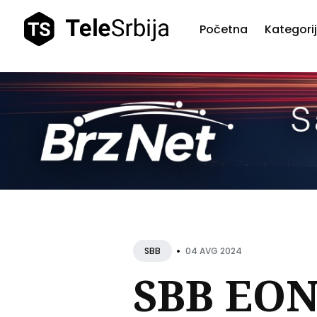
Početna
Kategori
Pretr
teks
•
04 AVG 2024
SBB
SBB EON