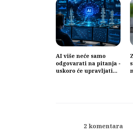
AI više neće samo
Z
odgovarati na pitanja -
s
uskoro će upravljati
n
mobilnim mrežama
d
2 komentara