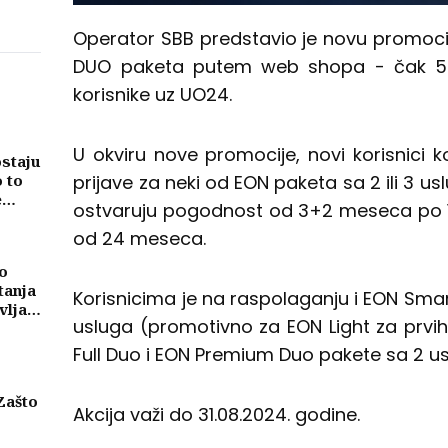
Operator SBB predstavio je novu promocij
DUO paketa putem web shopa - čak 5 
korisnike uz UO24.
U okviru nove promocije, novi korisnici
ostaju
prijave za neki od EON paketa sa 2 ili 3 us
o to
e
ostvaruju pogodnost od 3+2 meseca po 1
od 24 meseca.
o
tanja
Korisnicima je na raspolaganju i EON Sma
vljati
usluga (promotivno za EON Light za prvih 
ma
Full Duo i EON Premium Duo pakete sa 2 us
Zašto
Akcija važi do 31.08.2024. godine.
eni