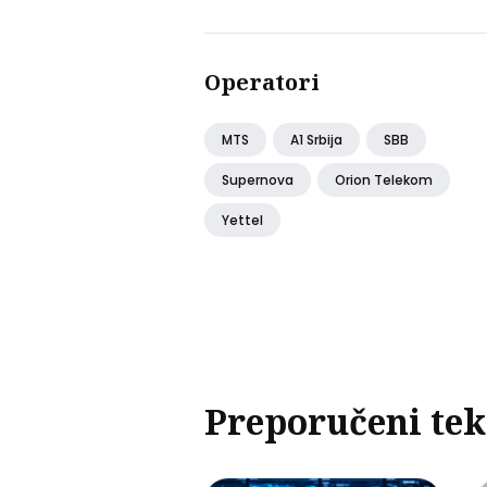
poruka u posled
30 godina?
Operatori
MTS
A1 Srbija
SBB
Supernova
Orion Telekom
Yettel
Preporučeni tek