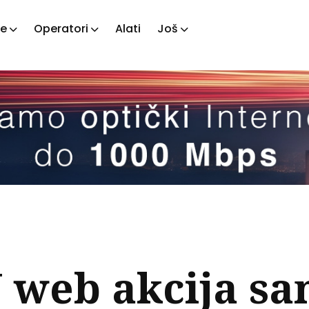
je
Operatori
Alati
Još
ažite
tove
 web akcija sa