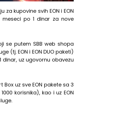
u za kupovine svih EON i EON
meseci po 1 dinar za nove
 koji se putem SBB web shopa
luge (tj. EON i EON DUO paketi)
 dinar, uz ugovornu obavezu
rt Box uz sve EON pakete sa 3
1000 korisnika), kao i uz EON
luge.