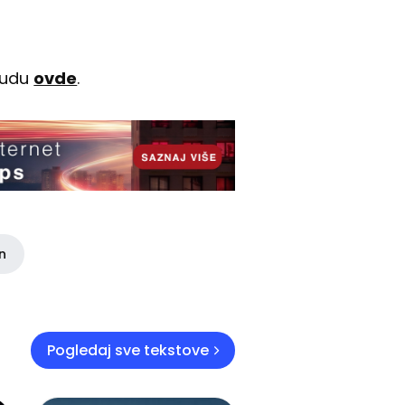
onudu
ovde
.
in
Pogledaj sve tekstove