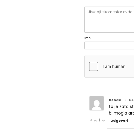
Ime
nenad
•
04
to je zato s
bi mogla ara
0
|
Odgovori