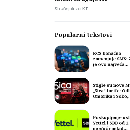
Stručnjak za IKT
Popularni tekstovi
RCS konačno
zamenjuje SMS: 
je ovo najveća
promena u razm
poruka u posled
30 godina?
Stigle su nove 
„5ica” tarife: Od
Omorika i Soko,
fokus na 5G i vel
količine internet
Poskupljenje us
Yettel i SBB od 1.
moguć raskid