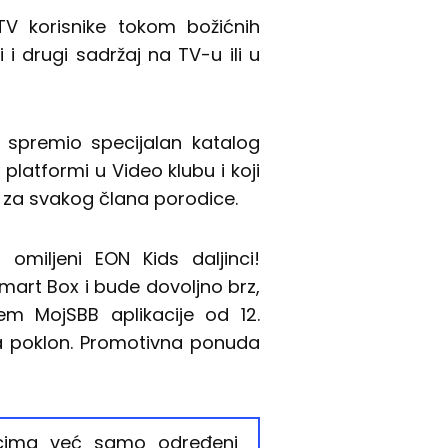
TV korisnike tokom božićnih
i i drugi sadržaj na TV-u ili u
 spremio specijalan katalog
platformi u Video klubu i koji
e za svakog člana porodice.
miljeni EON Kids daljinci!
Smart Box i bude dovoljno brz,
tem MojSBB aplikacije od 12.
na poklon. Promotivna ponuda
nicima već samo određeni