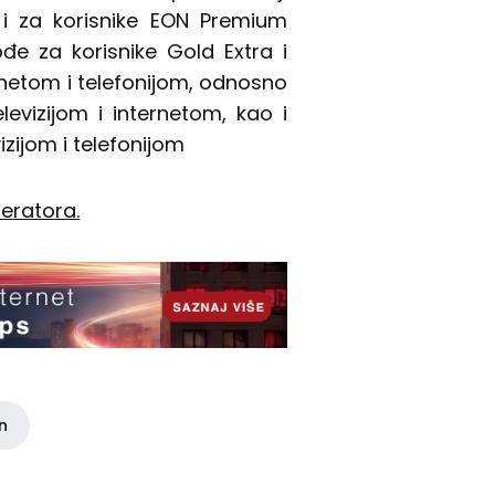
o i za korisnike EON Premium
ođe za korisnike Gold Extra i
rnetom i telefonijom, odnosno
evizijom i internetom, kao i
zijom i telefonijom
peratora.
in