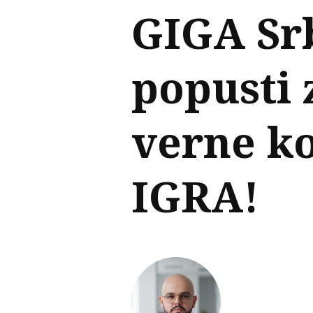
GIGA Srb
popusti 
verne k
IGRA!