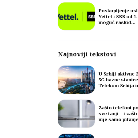
Poskupljenje us
Yettel i SBB od 1.
moguć raskid
ugovora
Najnoviji tekstovi
U Srbiji aktivne 
5G bazne stanice
Telekom Srbija 
najveći broj
Zašto telefoni p
sve tanji – i zašt
nije samo pitanj
dizajna