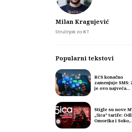
Milan Kragujević
Stručnjak za IKT
Popularni tekstovi
RCS konačno
zamenjuje SMS: 
je ovo najveća
promena u razm
poruka u posled
30 godina?
Stigle su nove 
„5ica” tarife: Od
Omorika i Soko,
fokus na 5G i vel
količine internet