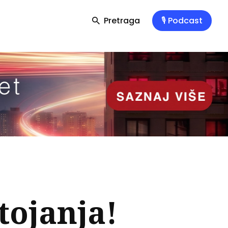
Pretraga
🎙️ Podcast
tojanja!