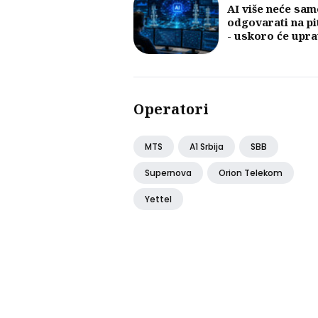
AI više neće sam
odgovarati na pi
- uskoro će upra
mobilnim mreža
Operatori
MTS
A1 Srbija
SBB
Supernova
Orion Telekom
Yettel