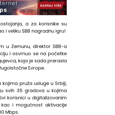
ostojanja, a za korisnike su
o i veliku SBB nagradnu igru!
um u Zemunu, direktor SBB-a
aciju i osvrnuo se na početke
gujevca, koja je sada prerasla
Jugoistočne Evrope.
 kojima pruža usluge u Srbiji,
uju svih 35 gradova u kojima
vi korisnici u digitalizovanim
 kao i mogućnost aktivacije
00 Mbps.