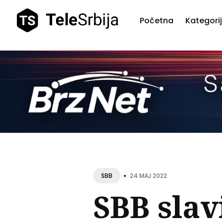
Početna
Kategori
Pretr
teks
•
24 MAJ 2022
SBB
SBB slav