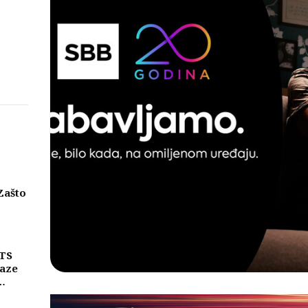
Zašto
eni
njih
MTS
laze
ike
a