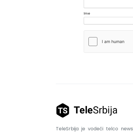
Ime
TeleSrbija je vodeći telco news 