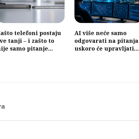
ašto telefoni postaju
AI više neće samo
ve tanji – i zašto to
odgovarati na pitanja
ije samo pitanje
uskoro će upravljati
izajna
mobilnim mrežama
ra