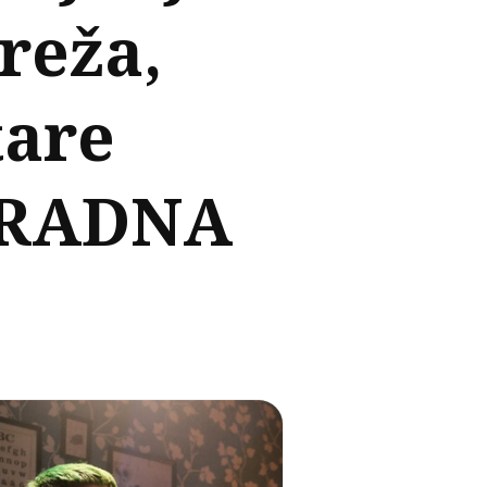
reža,
tare
AGRADNA