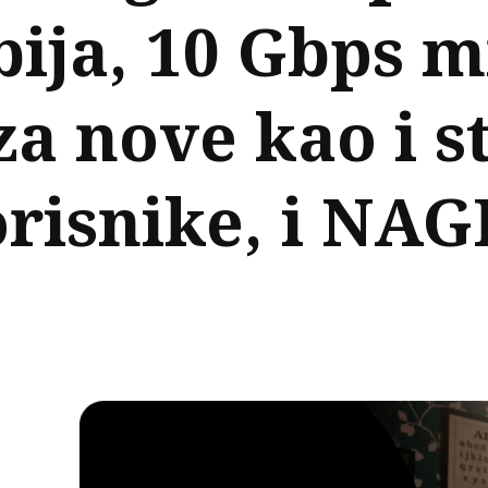
ija, 10 Gbps m
za nove kao i s
orisnike, i N