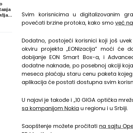
o
tanja
Svim korisnicima u digitalizovanim g
vljati
ma
povećati brzine protoka, kako smo
već naj
Dodatno, postojeći korisnici koji još uve
okviru projekta „EONizacija” moći će 
dobijanje EON Smart Box-a, i Advanc
dodatne naknade, po posebnoj akciji ko
meseca plaćaju staru cenu paketa kojeg s
aplikacija će postati dostupna svim koris
U najavi je takođe i „10 GIGA optička mrež
sa kompanijom Nokia
u regionu i u Srbiji.
Saopštenje možete pročitati
na sajtu Op