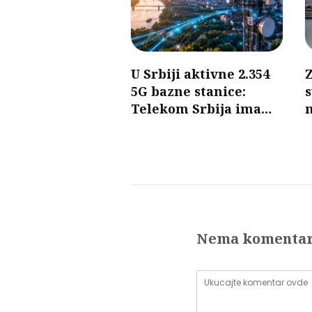
U Srbiji aktivne 2.354
Z
5G bazne stanice:
s
Telekom Srbija ima
n
najveći broj
d
Nema komenta