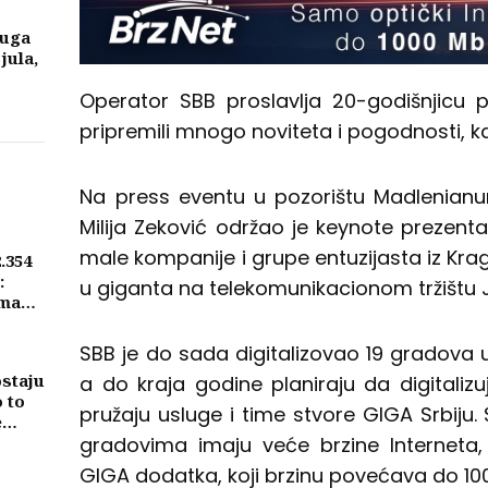
luga
 jula,
Operator SBB proslavlja 20-godišnjicu p
pripremili mnogo noviteta i pogodnosti, ka
Na press eventu u pozorištu Madlenian
Milija Zeković održao je keynote prezent
male kompanije i grupe entuzijasta iz Kra
2.354
:
u giganta na telekomunikacionom tržištu 
ima
SBB je do sada digitalizovao 19 gradova u
ostaju
a do kraja godine planiraju da digitaliz
o to
pružaju usluge i time stvore GIGA Srbiju. S
e
gradovima imaju veće brzine Interneta,
GIGA dodatka, koji brzinu povećava do 10