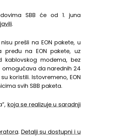
radovima SBB će od 1. juna
avili
.
k nisu prešli na EON pakete, u
da pređu na EON pakete, uz
ed kablovskog modema, bez
ja omogućava da narednih 24
u koristili. Istovremeno, EON
nicima svih SBB paketa.
a”,
koja se realizuje u saradnji
eratora
.
Detalji su dostupni i u