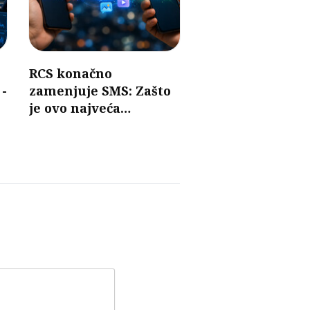
RCS konačno
 -
zamenjuje SMS: Zašto
je ovo najveća
promena u razmeni
poruka u poslednjih 30
godina?