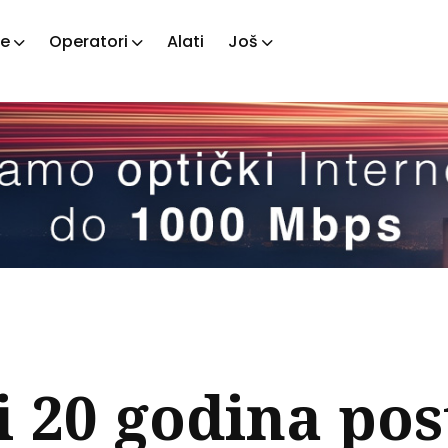
je
Operatori
Alati
Još
ažite
tove
i 20 godina pos